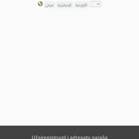
الأوردية
الإنجليزية
عربي
Užsiregistruoti į adresatų sąrašą