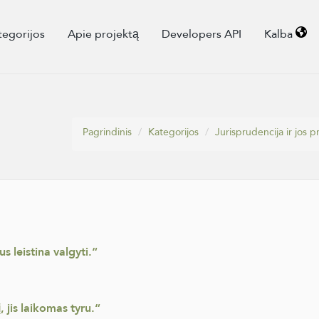
tegorijos
Apie projektą
Developers API
Kalba
Pagrindinis
Kategorijos
Jurisprudencija ir jos p
s leistina valgyti.“
, jis laikomas tyru.“