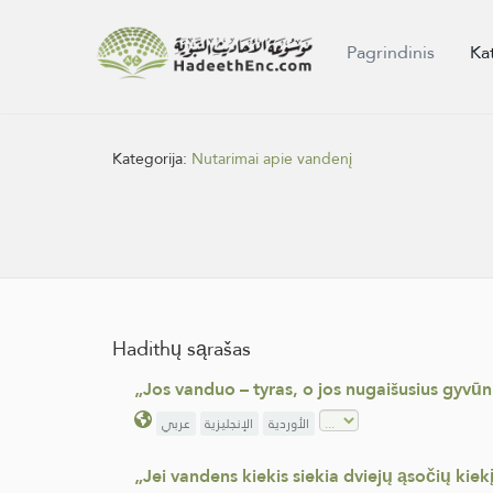
Pagrindinis
Ka
Kategorija:
Nutarimai apie vandenį
Hadithų sąrašas
„Jos vanduo – tyras, o jos nugaišusius gyvūnu
الأوردية
الإنجليزية
عربي
„Jei vandens kiekis siekia dviejų ąsočių kiekį