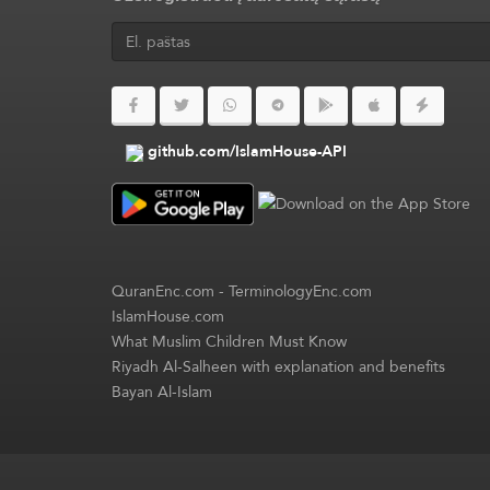
github.com/IslamHouse-API
QuranEnc.com
-
TerminologyEnc.com
IslamHouse.com
What Muslim Children Must Know
Riyadh Al-Salheen with explanation and benefits
Bayan Al-Islam