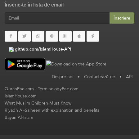
Înscrie-te în lista de email
Înscriere
github.com/IslamHouse-API
Despre noi
•
Contactează-ne
•
API
QuranEnc.com
-
TerminologyEnc.com
IslamHouse.com
What Muslim Children Must Know
Riyadh Al-Salheen with explanation and benefits
Bayan Al-Islam