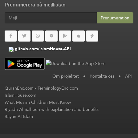
Prenumerera på mejllistan
Prenumeration
github.com/IslamHouse-API
Om projektet
•
Kontakta oss
•
API
QuranEnc.com
-
TerminologyEnc.com
IslamHouse.com
What Muslim Children Must Know
Riyadh Al-Salheen with explanation and benefits
Bayan Al-Islam