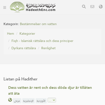
Kategorin:
Bestämmelser om vatten
Hem
Kategorier
Fiqh - Islamisk rättslära och dess principer
Dyrkans rättslära
Renlighet
Listan på Hadither
Dess vatten är rent och dess döda djur är tillåten
att äta
الأوردية
الإنجليزية
عربي