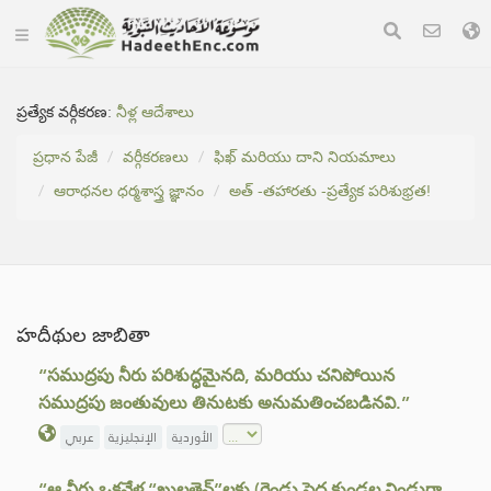
ప్రత్యేక వర్గీకరణ:
నీళ్ల ఆదేశాలు
ప్రధాన పేజీ
వర్గీకరణలు
ఫిఖ్ మరియు దాని నియమాలు
ఆరాధనల ధర్మశాస్త్ర జ్ఞానం
అత్ -తహారతు -ప్రత్యేక పరిశుభ్రత!
హదీథుల జాబితా
“సముద్రపు నీరు పరిశుద్ధమైనది, మరియు చనిపోయిన
సముద్రపు జంతువులు తినుటకు అనుమతించబడినవి.”
الأوردية
الإنجليزية
عربي
“ఆ నీరు ఒకవేళ “ఖుల్లతైన్”లకు (రెండు పెద్ద కుండల నిండుగా