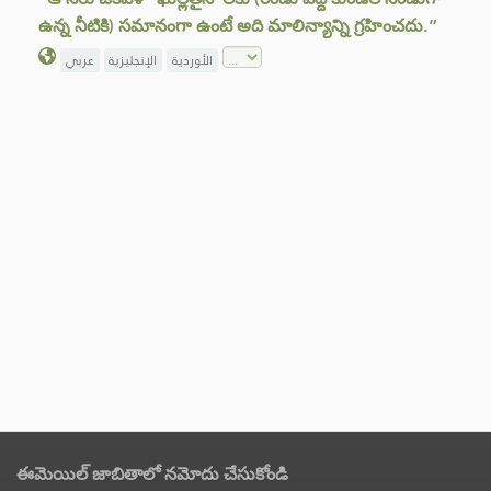
ఉన్న నీటికి) సమానంగా ఉంటే అది మాలిన్యాన్ని గ్రహించదు.”
الأوردية
الإنجليزية
عربي
ఈమెయిల్ జాబితాలో నమోదు చేసుకోండి