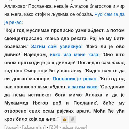
Аллаховог Посланика, нека је Аллахов благослов и мир
на њега, како стоји и људима се обраћа.
Чуо сам га да
је рекао:
'Који год муслиман прописно узме абдест, а потом
сконцентрисано клања два реката, Рај ће му бити
обавезан.
’ Затим сам узвикнуо:
‘Како ли је ово
дивно!’ Наједном,
неко иза мене каза:
‘Оно што
овом претходи је још дивније!’ Погледао сам назад
кад оно Омер који ће у наставку: ‘Видео сам те да
си дошао малопре.
Посланик је рекао:
‘Ко год од
вас прописно узме абдест,
а затим каже:
‘Сведочим
да нема истинског бога мимо Аллаха и да је
Мухаммед Његов роб и Посланик’, биће му
отворено свих осам рајских врата. Моћи ће ући
кроз било која од њих.’“
[صحيح]
- [رواه مسلم]
-
[صحيح مسلم - 234]