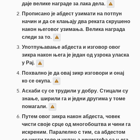
даје велике награде за лака дела.
Прописано је абдест узимати на потпун
начин и да се клањају два реката скрушено
након његовог узимања. Велика награда
следи за то.
Употпуњавање абдеста и изговор овог
зикра након њега је један од узрока уласка
у Рај.
Похвално је да овај зикр изговори и онај
ко се окупа.
Асхаби су се трудили у добру. Стицали су
знање, ширили га и једни другима у томе
помагали.
Путем овог зикра након абдеста, човек
чисти своје срце од многобоштва и чини га
искреним. Паралелно с тим, са абдестом
се чисти тело и уклања нечистоћа са њега.