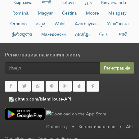
Кыргызча
नेपाली
Lietuvių
دری
Kinyarwanda
Română
Magyar
Čeština
Moore
Malagasy
Oromoo
ಕನ್ನಡ
Wolof
Azərbaycan
Українська
ქართული
Македонски
ភាសាខ្មែរ
ਪੰਜਾਬੀ
मराठी
Регистрација на мејлинг листу
Регистрација
github.com/IslamHouse-API
О пројекту
•
Контактирајте нас
•
API
QuranEnc.com
-
TerminologyEnc.com