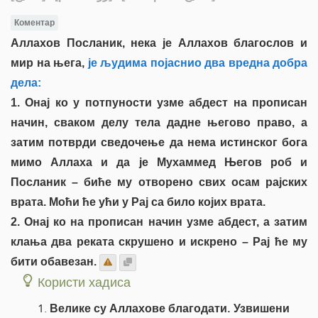
Коментар
Аллахов Посланик, нека је Аллахов благослов и
мир на њега,
је људима појаснио два вредна добра
дела:
1. Онај ко у потпуности узме абдест на прописан
начин, сваком делу тела дадне његово право, а
затим потврди сведочење да нема истинског бога
мимо Аллаха и да је Мухаммед Његов роб и
Посланик – биће му отворено свих осам рајских
врата. Моћи ће ући у Рај са било којих врата.
2. Онај ко на прописан начин узме абдест, а затим
клања два реката скрушено и искрено – Рај ће му
бити обавезан.
Користи хадиса
Велике су Аллахове благодати. Узвишени