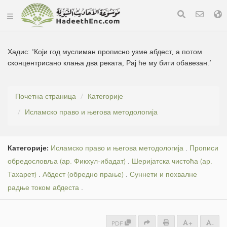
Хадис:
'Који год муслиман прописно узме абдест, а потом
сконцентрисано клања два реката, Рај ће му бити обавезан.’
Почетна страница
Категорије
Исламско право и његова методологија
Категорије:
Исламско право и његова методологија
.
Прописи
обредословља (ар. Фикхул-ибадат)
.
Шеријатска чистоћа (ар.
Тахарет)
.
Абдест (обредно прање)
.
Суннети и похвалне
радње током абдеста
.
PDF
+
-