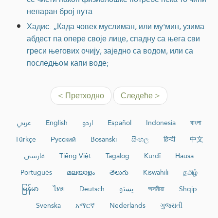
непаран број пута
Хадис: „Када човек муслиман, или му'мин, узима
абдест па опере своје лице, спадну са њега сви
греси његових очију, заједно са водом, или са
последњом капи воде;
< Претходно
Следеће >
عربي
English
اردو
Español
Indonesia
বাংলা
Türkçe
Русский
Bosanski
සිංහල
हिन्दी
中文
فارسی
Tiếng Việt
Tagalog
Kurdî
Hausa
Português
മലയാളം
తెలుగు
Kiswahili
தமிழ்
မြန်မာ
ไทย
Deutsch
پښتو
অসমীয়া
Shqip
Svenska
አማርኛ
Nederlands
ગુજરાતી