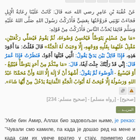
عَنْ عُقْبَةَ بْنِ عَامِرٍ رضي الله عنه قَالَ: كَانَتْ عَلَيْنَا رِعَايَةُ الْإِبِلِ
فَجَاءَتْ نَوْبَتِي فَرَوَّحْتُهَا بِعَشِيٍّ فَأَدْرَكْتُ رَسُولَ اللهِ صَلَّى اللهُ عَلَيْهِ
وَسَلَّمَ قَائِمًا يُحَدِّثُ النَّاسَ فَأَدْرَكْتُ مِنْ قَوْلِهِ:
«مَا مِنْ مُسْلِمٍ يَتَوَضَّأُ فَيُحْسِنُ وُضُوءَهُ، ثُمَّ يَقُومُ فَيُصَلِّي رَكْعَتَيْنِ،
مُقْبِلٌ عَلَيْهِمَا بِقَلْبِهِ وَوَجْهِهِ، إِلَّا وَجَبَتْ لَهُ الْجَنَّةُ»
قَالَ فَقُلْتُ: مَا أَجْوَدَ
هَذِهِ،
فَإِذَا قَائِلٌ بَيْنَ يَدَيَّ يَقُولُ:
الَّتِي قَبْلَهَا أَجْوَدُ،
فَنَظَرْتُ فَإِذَا عُمَرُ
قَالَ:
إِنِّي قَدْ رَأَيْتُكَ جِئْتَ آنِفًا،
قَالَ:
«مَا مِنْكُمْ مِنْ أَحَدٍ يَتَوَضَّأُ فَيُبْلِغُ -
أَوْ فَيُسْبِغُ -
الْوَضُوءَ ثُمَّ يَقُولُ:
أَشْهَدُ أَنْ لَا إِلَهَ إِلَّا اللهُ وَأَنَّ مُحَمَّدًا عَبْدُ
.
اللهِ وَرَسُولُهُ إِلَّا فُتِحَتْ لَهُ أَبْوَابُ الْجَنَّةِ الثَّمَانِيَةُ يَدْخُلُ مِنْ أَيِّهَا شَاءَ»
] - [رواه مسلم] - [صحيح مسلم: 234]
صحيح
[
المزيــد ...
'Укбе бин Амир, Аллах био задовољан њиме,
је рекао:
"Чували смо камиле, па када је дошао ред на мене и
када сам их увече вратио у стају, приметио сам