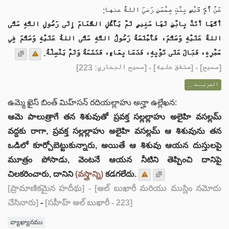
عَنْ أُمِّ قَيْسٍ بِنْتِ مِحْصَنٍ رَضيَ اللهُ عنها:
أَنَّهَا أَتَتْ بِابْنٍ لَهَا صَغِيرٍ لَمْ يَأْكُلِ الطَّعَامَ إِلَى رَسُولِ اللَّهِ صَلَّى
اللهُ عَلَيْهِ وَسَلَّمَ، فَأَجْلَسَهُ رَسُولُ اللَّهِ صَلَّى اللهُ عَلَيْهِ وَسَلَّمَ فِي
حَجْرِهِ، فَبَالَ عَلَى ثَوْبِهِ، فَدَعَا بِمَاءٍ، فَنَضَحَهُ وَلَمْ يَغْسِلْهُ.
] - [متفق عليه] - [صحيح البخاري: 223]
صحيح
[
المزيــد ...
ఉమ్మె ఖైస్ బింత్ మిహ్‌సన్ రదియల్లాహు అన్హా ఉల్లేఖన:
ఆమె పాలుత్రాగే తన శిశువుతో ప్రవక్త సల్లల్లాహు అలైహి వసల్లమ్
వద్దకు రాగా, ప్రవక్త సల్లల్లాహు అలైహి వసల్లమ్ ఆ శిశువును తన
ఒడిలో కూర్చోబెట్టుకున్నారు, అయితే ఆ శిశువు ఆయన దుస్తులపై
మూత్రం పోసాడు, వెంటనే ఆయన నీటిని తెప్పించి దానిపై
చిలకరించారు, దానిని
(వస్త్రాన్ని)
కడగలేదు.
[ప్రామాణికమైన హదీథు]
- [అల్ బుఖారీ మరియు ముస్లిం నమోదు
చేసినారు]
-
[సహీహ్ అల్ బుఖారీ - 223]
వ్యాఖ్యానము