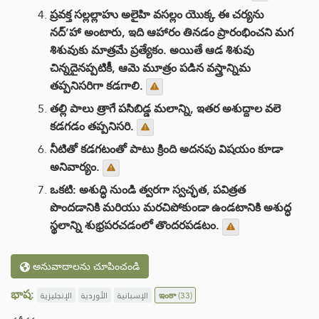
ప్రవక్త సల్లల్లాహు అలైహి వసల్లం యొక్క ఈ చర్యను
నద్’హా అంటారు, ఇది ఆహారం తినడం ప్రారంభించని మగ
శిశువుకు మాత్రమే ప్రత్యేకం. అయితే ఆడ శిశువు
చిన్నదైనప్పటికీ, ఆమె మూత్రం పడిన వస్త్రాన్నిమ
తప్పనిసరిగా కడగాలి.
తల్లి పాలు త్రాగే పసిబిడ్డ మలాన్ని, ఇతర అశుద్దాల వలె
కడగడం తప్పనిసరి.
నీటితో కడగటంతో పాటు క్రింది అదనపు విషయం కూడా
అనివార్యం.
ఒకటి: అశుద్ధి నుండి త్వరగా స్వచ్ఛత, పవిత్రత
పొందడానికి మరియు మరచిపోకుండా ఉండటానికి అశుద్ధ
స్థలాన్ని శుభ్రపరచడంలో తొందరపడటం.
అనువాదాలను చూపించండి
భాష:
الإنجليزية
الأوردية
الإسبانية
ఇంకా
(33)