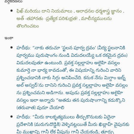
వర్గీకరణలు
ఫిఖ్ మరియు దాని నియమాలు
.
ఆరాధనల ధర్మశాస్త్ర జ్ఞానం
.
అత్ -తహారతు -ప్రత్యేక పరిశుభ్రత!
.
మాలీన్యములను
తొలగించటం
ఇంకా
హదీథు: “నాకు తరుచూ ‘స్ఖలన పూర్వ ద్రవం’ (వీర్య స్ఖలనానికి
పూర్వము పురుషాంగం నుండి విదుదలయ్యే ఒక రకమైన ద్రవం)
విడుదలవుతూ ఉంటుంది. ప్రవక్త సల్లల్లాహు అలైహి వసల్లం
కుమార్తె నా భార్య కావడంతో, ఈ విషయాన్ని గురించి వారిని
ప్రశ్నించడానికి నాకు సిగ్గు అనిపించేది. కనుక నేను మిగ్దాం ఇబ్న్
అల్ అస్వద్’ను దానిని గురించి ప్రవక్త సల్లల్లాహు అలైహి వసల్లం
ను ప్రశ్నించమని అడిగాను. అపుడు ప్రవక్త సల్లల్లాహు అలైహి
వసల్లం ఇలా అన్నారు “అతడు తన పురుషాంగాన్ని కడుక్కొని
(తరువాత) వుదూ చేయాలి
హదీథు: “మీరు కాలకృత్యములు తీర్చుకొనుటకు ఏదైనా
ప్రదేశానికి (మరుగుదొడ్డికి) వెళ్ళినట్లయితే మీరు ఖిబ్లాహ్ వైపునకు
మీ ముఖాన్ని గానీ లేక వీపును గానీ చేయకండి; తూర్పు