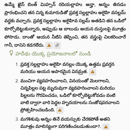
ఉమ్మే ఖైస్ బింత్ మిహ్సన్ రదియల్లాహు అన్హా, అన్నం తినడం
ప్రారంభించని తన చిన్న కుమారుడితో ప్రవక్త సల్లల్లాహు అలైహి వసల్లమ్
వద్దకు వచ్చారు. ప్రవక్త సల్లల్లాహు అలైహివ సల్లమ్ అతడిని తన ఒడిలో
కూర్చోబెట్టుకున్నారు, అప్పుడు ఆ బాలుడు ఆయన దుస్తులపై మూత్రం
పోసాడు. దాంతో ఆయన నీటిని తెప్పించి, తన వస్త్రంపై చిలకరించారే
గానీ, దానిని కడగలేదు.
హదీథు యొక్క ప్రయోజనాలలో నుండి
ప్రవక్త సల్లల్లాహు అలైహి వసల్లం యొక్క ఉత్తమ ప్రవర్తన
మరియు ఆయన అపారమైన వినమ్రత.
మంచిగా వ్యవహరించాలని, వినయంతో మెలగాలని,
చిన్నపిల్లల పట్ల మృదువుగా వ్యవహరించాలని మరియు
పిల్లలను గౌరవించడం, ఒడిలో కూర్చోబెట్టుకోవడం వంటి
వాటి ద్వారా వారి పెద్దల హృదయాలను సంతోషపరచాలని
ప్రోత్సహించబడింది.
మగశిశువు అన్నం తినే వయస్సుకు చేరకపోతే అతని
మూత్రం మాలిన్యంగా పరిగణించబడుతుందా?.