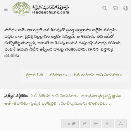
హదీథు:
ఆమె పాలుత్రాగే తన శిశువుతో ప్రవక్త సల్లల్లాహు అలైహి వసల్లమ్
వద్దకు రాగా, ప్రవక్త సల్లల్లాహు అలైహి వసల్లమ్ ఆ శిశువును తన ఒడిలో
కూర్చోబెట్టుకున్నారు, అయితే ఆ శిశువు ఆయన దుస్తులపై మూత్రం పోసాడు,
వెంటనే ఆయన నీటిని తెప్పించి దానిపై చిలకరించారు, దానిని (వస్త్రాన్ని)
కడగలేదు
ప్రధాన పేజీ
వర్గీకరణలు
ఫిఖ్ మరియు దాని నియమాలు
ప్రత్యేక వర్గీకరణ:
ఫిఖ్ మరియు దాని నియమాలు
.
ఆరాధనల ధర్మశాస్త్ర జ్ఞానం
.
అత్ -తహారతు -ప్రత్యేక పరిశుభ్రత!
.
మాలీన్యములను తొలగించటం
.
PDF
+
-