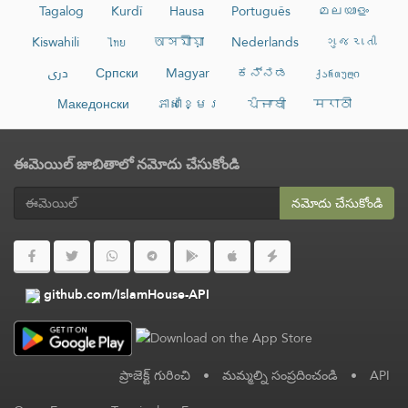
Tagalog
Kurdî
Hausa
Português
മലയാളം
Kiswahili
ไทย
অসমীয়া
Nederlands
ગુજરાતી
دری
Српски
Magyar
ಕನ್ನಡ
ქართული
Македонски
ភាសាខ្មែរ
ਪੰਜਾਬੀ
मराठी
ఈమెయిల్ జాబితాలో నమోదు చేసుకోండి
నమోదు చేసుకోండి
github.com/IslamHouse-API
ప్రాజెక్ట్ గురించి
•
మమ్మల్ని సంప్రదించండి
•
API