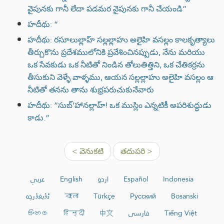
వైపునకు గానీ లేదా పడమర వైపునకు గానీ చేయండి”
హదీథు: “
హదీథు: రసూలుల్లాహ్ సల్లల్లాహు అలైహి వసల్లం కాలకృత్యాలు
తీర్చుకొను ప్రదేశములోనికి ప్రవేశించినప్పుడు, నేను మరియు
ఒక సేవకుడు ఒక నీటితో నిండిన తోలుతిత్తిని, ఒక చేతికర్రను
తీసుకుని వెళ్ళే వాళ్ళము, ఆయన సల్లల్లాహు అలైహి వసల్లం ఆ
నీటితో తనను తాను శుభ్రపరుచుకునేవారు
హదీథు: “సుబ్’హానల్లాహ్! ఒక ముస్లిం ఎన్నటికీ అపరిశుద్ధుడు
కాడు.”
< వెనుకటి
తదుపరి >
عربي
English
اردو
Español
Indonesia
ئۇيغۇرچە
বাংলা
Türkçe
Русский
Bosanski
සිංහල
हिन्दी
中文
فارسی
Tiếng Việt