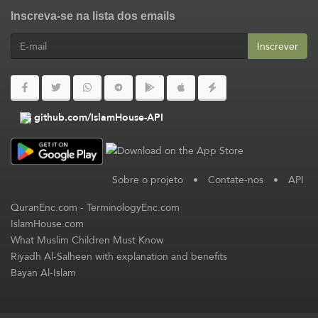
Inscreva-se na lista dos emails
Inscrever
github.com/IslamHouse-API
Sobre o projeto
•
Contate-nos
•
API
QuranEnc.com
-
TerminologyEnc.com
IslamHouse.com
What Muslim Children Must Know
Riyadh Al-Salheen with explanation and benefits
Bayan Al-Islam