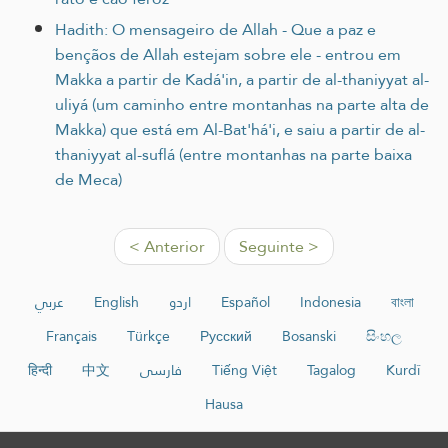
Hadith: O mensageiro de Allah - Que a paz e
bençãos de Allah estejam sobre ele - entrou em
Makka a partir de Kadá'in, a partir de al-thaniyyat al-
uliyá (um caminho entre montanhas na parte alta de
Makka) que está em Al-Bat'há'i, e saiu a partir de al-
thaniyyat al-suflá (entre montanhas na parte baixa
de Meca)
< Anterior
Seguinte >
عربي
English
اردو
Español
Indonesia
বাংলা
Français
Türkçe
Русский
Bosanski
සිංහල
हिन्दी
中文
فارسی
Tiếng Việt
Tagalog
Kurdî
Hausa