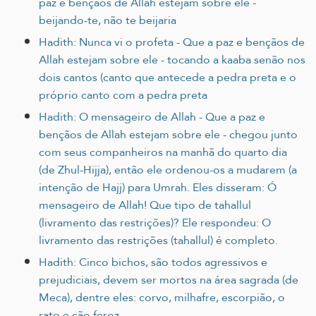
paz e bençãos de Allah estejam sobre ele -
beijando-te, não te beijaria
Hadith: Nunca vi o profeta - Que a paz e bençãos de
Allah estejam sobre ele - tocando a kaaba senão nos
dois cantos (canto que antecede a pedra preta e o
próprio canto com a pedra preta
Hadith: O mensageiro de Allah - Que a paz e
bençãos de Allah estejam sobre ele - chegou junto
com seus companheiros na manhã do quarto dia
(de Zhul-Hijja), então ele ordenou-os a mudarem (a
intenção de Hajj) para Umrah. Eles disseram: Ó
mensageiro de Allah! Que tipo de tahallul
(livramento das restrições)? Ele respondeu: O
livramento das restrições (tahallul) é completo.
Hadith: Cinco bichos, são todos agressivos e
prejudiciais, devem ser mortos na área sagrada (de
Meca), dentre eles: corvo, milhafre, escorpião, o
rato e cão feroz