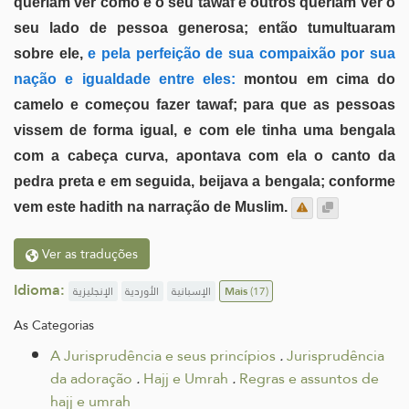
queriam ver como é o seu tawaf e outros queriam ver o
seu lado de pessoa generosa; então tumultuaram
sobre ele,
e pela perfeição de sua compaixão por sua
nação e igualdade entre eles:
montou em cima do
camelo e começou fazer tawaf; para que as pessoas
vissem de forma igual, e com ele tinha uma bengala
com a cabeça curva, apontava com ela o canto da
pedra preta e em seguida, beijava a bengala; conforme
vem este hadith na narração de Muslim.
Ver as traduções
Idioma:
الإنجليزية
الأوردية
الإسبانية
Mais
(17)
As Categorias
A Jurisprudência e seus princípios
.
Jurisprudência
da adoração
.
Hajj e Umrah
.
Regras e assuntos de
hajj e umrah