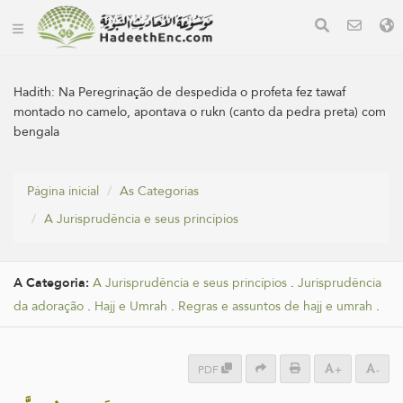
Hadith:
Na Peregrinação de despedida o profeta fez tawaf
montado no camelo, apontava o rukn (canto da pedra preta) com
bengala
Página inicial
As Categorias
A Jurisprudência e seus princípios
A Categoria:
A Jurisprudência e seus princípios
.
Jurisprudência
da adoração
.
Hajj e Umrah
.
Regras e assuntos de hajj e umrah
.
PDF
+
-