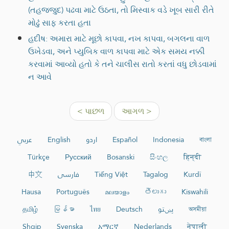
(તહજ્જુદ) પઢવા માટે ઉઠતા, તો મિસ્વાક વડે ખૂબ સારી રીતે
મોઢું સાફ કરતા હતા
હદીષ: અમારા માટે મૂછો કાપવા, નખ કાપવા, બગલના વાળ
ઉખેડવા, અને પ્યુબિક વાળ કાપવા માટે એક સમય નક્કી
કરવામાં આવ્યો હતો કે તને ચાલીસ રાતો કરતાં વધુ છોડવામાં
ન આવે
< પાછળ
આગળ >
عربي
English
اردو
Español
Indonesia
বাংলা
Türkçe
Русский
Bosanski
සිංහල
हिन्दी
中文
فارسی
Tiếng Việt
Tagalog
Kurdî
Hausa
Português
മലയാളം
తెలుగు
Kiswahili
தமிழ்
မြန်မာ
ไทย
Deutsch
پښتو
অসমীয়া
Shqip
Svenska
አማርኛ
Nederlands
नेपाली