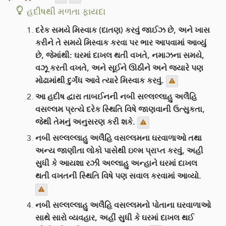
હદીષથી મળતા ફાયદા
દરેક સમયે મિસ્વાક (દાતણ) કરવું જાઈઝ છે, અને ખાસ
કરીને તે સમયે મિસ્વાક કરવા પર ભાર આપવામાં આવ્યું
છે, જેમાંથી: ઘરમાં દાખલ થતી વખતે, નમાઝના સમયે,
વઝૂ કરતી વખતે, અને સૂઈને ઊઠીને અને જ્યારે પણ
મોઢામાંથી દુર્ગંધ આવે ત્યારે મિસ્વાક કરવું.
આ હદીષ દ્વારા તાબઈનની નબી સલ્લલ્લાહુ અલૈહિ
વસલ્લમ પ્રત્યે દરેક સ્થિતિ વિષે જાણવાની ઉત્સુકતા,
જેથી તેમનું અનુસરણ કરી શકે.
નબી સલ્લલ્લાહુ અલૈહિ વસલ્લમના ઘરવાળાઓ તથા
અન્ય જાણીતા લોકો પાસેથી ઇલ્મ પ્રાપ્ત કરવું, અહી
સુધી કે આયશા રઝી અલ્લાહુ અન્હાને ઘરમાં દાખલ
થતી વખતની સ્થિતિ વિષે પણ સવાલ કરવામાં આવ્યો.
નબી સલ્લલ્લાહુ અલૈહિ વસલ્લમનો પોતાના ઘરવાળાઓ
સાથે સારો વ્યવહાર, અહીં સુધી કે ઘરમાં દાખલ થઈ