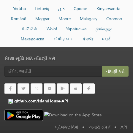
Yorùbá
Lietuvių
دری
Српски
Kinyarwanda
Română
Magyar
Moore
Malagasy
Oromoo
ಕನ್ನಡ
Wolof
Українська
ქართული
Македонски
ភាសាខ្មែរ
ਪੰਜਾਬੀ
मराठी
મેઇલ સૂચિ માટે નોંધણી કરો
નોંધણી કરો
github.com/IslamHouse-API
પ્રોજેકટ વિશે
•
અમારો સંપર્ક
•
API