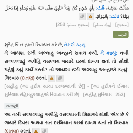
سَأَلْتُ عَائِشَةَ،
قُلْتُ:
بِأَيِّ شَيْءٍ كَانَ يَبْدَأُ النَّبِيُّ صَلَّى اللهُ عَلَيْهِ وَسَلَّمَ إِذَا دَخَلَ
بَيْتَهُ؟
قَالَتْ:
بِالسِّوَاكِ.
] - [رواه مسلم] - [صحيح مسلم: 253]
صحيح
[
المزيــد ...
શુરૈહ બિન હાની રિવાયત કરે છે,
તેમણે કહ્યું:
મેં આયશા રઝી અલ્લાહુ અન્હાને સવાલ કર્યો,
મેં કહ્યું:
નબી
સલ્લલ્લાહું અલૈહિ વસલ્લમ જ્યારે ઘરમાં દાખલ થતાં તો સૌથી
પહેલું કયું કાર્ય કરતાં? તો આયશા રઝી અલ્લાહુ અન્હાએ કહ્યું:
મિસ્વાક
(દાતણ)
કરતાં.
[સહીહ (આ હદીષ સાચા દરજજાની છે)]
- [આ હદીષને ઈમામ
મુસ્લિમ રહિમહુલ્લાહએ રિવાયત કરી છે]
-
[સહીહ મુસ્લિમ - 253]
સમજૂતી
આ નબી સલ્લલ્લાહુ અલૈહિ વસલ્લમની શિક્ષાઓ માંથી એક છે કે
જ્યારે દિવસ અથવા રાત દરમિયાન ઘરમાં દાખલ થતાં તો મિસ્વાક
(દાતણ)
કરતાં.