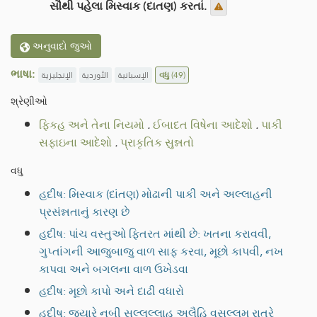
સૌથી પહેલા મિસ્વાક (દાતણ) કરતાં.
અનુવાદો જુઓ
ભાષા:
الإنجليزية
الأوردية
الإسبانية
વધુ
(49)
શ્રેણીઓ
ફિકહ અને તેના નિયમો
.
ઈબાદત વિષેના આદેશો
.
પાકી
સફાઇના આદેશો
.
પ્રાકૃતિક સુન્નતો
વધુ
હદીષ: મિસ્વાક (દાંતણ) મોઢાની પાકી અને અલ્લાહની
પ્રસંન્નતાનું કારણ છે
હદીષ: પાંચ વસ્તુઓ ફિતરત માંથી છે: ખતના કરાવવી,
ગુપ્તાંગની આજુબાજુ વાળ સાફ કરવા, મૂછો કાપવી, નખ
કાપવા અને બગલના વાળ ઉખેડવા
હદીષ: મૂછો કાપો અને દાઢી વધારો
હદીષ: જ્યારે નબી સલ્લલ્લાહુ અલૈહિ વસલ્લમ રાત્રે