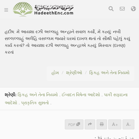
હદીષ:
મેં આયશા રઝી અલ્લાહુ અન્હાને સવાલ કર્યો, મેં કહ્યું: નબી
સલ્લલ્લાહું અલૈહિ વસલ્લમ જ્યારે ઘરમાં દાખલ થતાં તો સૌથી પહેલું કયું
કાર્ય કરતાં? તો આયશા રઝી અલ્લાહુ અન્હાએ કહ્યું: મિસ્વાક (દાતણ)
કરતાં
હોમ
શ્રેણીઓ
ફિકહ અને તેના નિયમો
શ્રેણી:
ફિકહ અને તેના નિયમો
.
ઈબાદત વિષેના આદેશો
.
પાકી સફાઇના
આદેશો
.
પ્રાકૃતિક સુન્નતો
.
PDF
+
-
عَنِ شُرَيْحٍ بنِ هانِئٍ قَالَ: