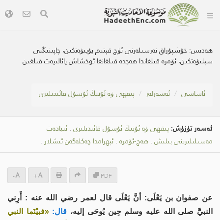
ھەدىس:
خۇشپۇراق نەرسىلەرنى ئۈچ قېتىم يۇيىۋەتكىن، چاپىنىڭنى
سېلىۋەتكىن، ئۆمرە قىلغاندا ھەجدە قىلغانغا ئوخشاش پائالىيەت قىلغىن
ئاساسى
ئەسەرلەر
پىقھى ۋە ئۇنىڭ ئۇسۇل قائىدىلىرى
ئەسەر تۈزۈش:
پىقھى ۋە ئۇنىڭ ئۇسۇل قائىدىلىرى
.
ئىبادەت
مەسىلىلىرىنى بىلىش
.
ھەج-ئۆمرە
.
ئېھرامدا چەكلەگەن ئىشلار
.
-
+
PDF
عن صفوان بن يَعْلَى: أنَّ يَعْلَى قال لعمر رضي الله عنه : أَرِني
النبيَّ صلى الله عليه وسلم حِين يُوحَى إليه،
قال:
«فبيْنَما النبي