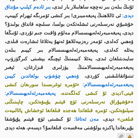
ئۇنىڭ بىلەن بىر نەچچە ساھابىلار بار ئىدى،
بىر ئادەم كېلىپ مۇنداق
دېدى:
ئى ئاللاھنىڭ پەيغەمبىرى! بىر كىشى ئۆمرىگە ئېھرام كېيىپ،
خۇشبۇي نەرسىلەرنى ئىشلەتكەن بولسا، سىلىچە قانداق بولىدۇ؟
دېدى، پەيغەمبەرئەلەيھىسسالام مەلۇم ۋاقىت جىم تۇردى، ئۇنىڭغا
ۋەھىي كەلدى، ئۆمەر رەزىيەللاھۇ ئەنھۇ يەئلاغا ئىشارەت قىلدى،
يەئلە كەلدى، پەيغەمبەرئەلەيھىسسالام بىر كېيىم بىلەن
سايىدىتىلغان ئىدى، يەئلا كىيىمنىڭ ئېچىگە بېشىنى كىرگۈزۈپ،
پەيغەمبەرئەلەيھىسسالامنىڭ يۈزلىرى قىزارغان، ئېغىر
تىنىۋاتقانلىقىنى كۆردى،
ۋەھىي چۈشۈپ بولغاندىن كېيىن
پەيغەمبەرئەلەيھىسسالام:
«ئۆمرە توغرىسىدا سورىغان كىشى
قېنى؟دېدى ئۇ كىشى كەلگەندە،
پەيغەمبەرئەلەيھىسسالام:
«خۇشپۇراق نەرسىلەرنى ئۈچ قېتىم يۇيىۋەتكىن، چاپىنىڭنى
سېلىۋەتكىن، ئۆمرە قىلغاندا ھەجدە قىلغانغا ئوخشاش پائالىيەت
قىلغىن»
دېدى،
مەن ئەتاغا:
ئۇ كىشىنى ئۈچ قېتىم يۇيۇشقا
بۇيرىغاندا پاكىزە بولۇشنى مەقسەت قىلغانمۇ؟ دېسەم، ھەئە دېدى