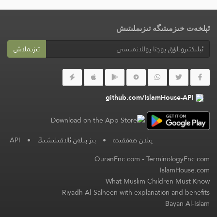
ئېلخەت خىزمىتىگە تىزىملىتىش
تىزىملاش
github.com/IslamHouse-API
پىلان ھەققىدە
•
بىز بىلەن ئالاقىلىشىڭ
•
API
QuranEnc.com
-
TerminologyEnc.com
IslamHouse.com
What Muslim Children Must Know
Riyadh Al-Salheen with explanation and benefits
Bayan Al-Islam