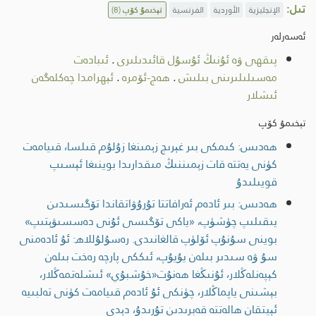
تىل:
الإنجليزية
الأوردية
الفرنسية
تېخىمۇ كۆپ
(8)
ئەسەرلەر
پىقھى ۋە ئۇنىڭ ئۇسۇل قائىدىلىرى
.
ئىبادەت
مەسىلىلىرىنى بىلىش
.
ھەج-ئۆمرە
.
ئېھرامدا چەكلەگەن
ئىشلار
تېخىمۇ كۆپ
ھەدىس: كىمكى بىر غېرىچ زېمىنغا زۇلۇم قىلسا، قىيامەت
كۈنى يەتتە قات زېمىننىڭ مىقدارىدا بوينىغا ئېسىپ
قويىلىدۇ
ھەدىس: بىر ئادەم ئەرافاتتا تۇرۇۋاتقاندا تۆگىسىدىن
يىقىلىپ چۈشۈپ، «ياكى تۆگىسى ئۇنى دەسسىۋېتىپ»
بوينى سۇنۇپ ئۆلۈپ قالغانىدى. رەسۇلۇللاھ: ئۇ ئادەمنى
سۇ ۋە سىدىر بىلەن يۇيۇپ، ئىككى پارچە رەخت بىلەن
كېپەنلەڭلار، ئۇنىڭغا ھەنۇت«خۇشبۇي» ئىشلەتمەڭلار،
بېشىنى ياپماڭلار، چۈنكى ئۇ ئادەم قىيامەت كۈنى تەلبىيە
ئېيتقان ھالەتتە قەبرىدىن تۇرىدۇ، دېدى