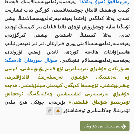
رەزىيەللاھۇ ئەنھۇ يەئلاغا:
پەيغەمبەرئەلەيھىسسالامنىڭ قېشىغا
كېلىپ ۋەھىينىڭ قانداق چۈشىدىغانلىقىنى كۆرگىن دەپ ئىشارەت
قىلدى، يەئلا كەلگەن ۋاقتىدا پەيغەمبەرئەلەيھىسسالامنىڭ بېشى
ئۇنىڭغا سايە چۈشۈرۈش ئۈچۈن دالدا قىلغان بىر كىيىمنىڭ ئېچىدە
ئىدى، يەئلا كىيىمنىڭ ئاستىدىن بېشىنى كىرگۈزدى،
پەيغەمبەرئەلەيھىسسالامنى يۈزى قىزارغان، تىز-تىز نەپەس ئېلىپ
ھاسىراۋاتقان ھالەتتە كۆردى، ئاندىن ۋەھىي ئۈزۈلدى،
پەيغەمبەرئەلەيھىسسالام تىنچلاندى،
سوئال سورىغان ئادەمگە:
«سۈرتكەن خۇشبۇي نەرسىلەرنى ئۈچ قېتىم يۇيىۋېتىشنى، كىيىمى
ۋە بەدىنىدىكى خۇشبۇي نەرسىلەرنىڭ قالدۇقلىرىنى
چىقىرىۋېتىشنى، ئۇچىسىغا كەيگەن كىيىمىنى سېلىۋېتىشنى، ھەجدە
خۇشبۇي نەرسىلەرنى ئىشلىتىشتىن چەكلەنگەنگە ئوخشاش
ئۆمرىدىمۇ شۇنداق قىلىشنى»
بۇيرىدى، چۈنكى ھەج بىلەن
ئۆمرىنىڭ چەكلىمىلىرى ئوخشاشتۇر
تەرجىمىلەرنى كۆرۈش