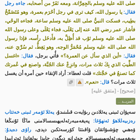
صلى الله عليه وسلم بالجِعِرَّانة، ومعه نَفَرٌ من أصحابه،
جاءه رجل
فقال:
يا رسول الله، كيف ترى في رجل أحْرَم بعمرة، وهو مُتَضَمِّخٌ
بطِيب، فسكت النبيُّ صلى الله عليه وسلم ساعة، فجاءه الوحْي،
فأشار عمر رضي الله عنه إلى يَعْلَى، فجاء يَعْلَى وعلى رسول الله
صلى الله عليه وسلم ثوْب قد أُظِلَّ به، فأَدخَل رأسه، فإذا رسول
الله صلى الله عليه وسلم مُحْمَرُّ الوجه، وهو يَغِطُّ، ثم سُرِّيَ عنه،
فقال:
«أين الذي سأل عن العمرة؟»
فأُتي برجل،
فقال:
«اغسل
الطِّيبَ الذي بِكَ ثلاث مرات، وانزِعْ عنك الجُبَّة، واصنع في عُمرتك
كما تصنعُ في حَجَّتك»
قلت لعطاء: أراد الإنقاء حين أمره أن يغسل
ثلاث مرات؟
قال:
«نعم»
.
[
صحيح
] - [متفق عليه]
المزيــد ...
سەپۋان ئىبنى يەئلادىن رىۋايەت قىلىنىدۇ،
يەئلا ئۆمەر ئىبنى خەتتاب
رەزىيەللاھۇ ئەنھۇغا:
پەيغەمبەرئەلەيھىسسالامنى ماڭا ئۇنىڭغا
ۋەھىي چۈشىۋاتقان ۋاقىتتا كۆرسەتكىن دېدى،
راۋى دەيدۇ:
پەيغەمبەرئەلەيھىسسالام جەئرانە دېگەن جايدا بولغاندا ئەتراپىدا