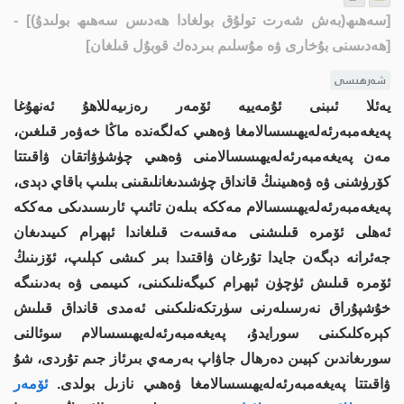
[سەھىھ(بەش شەرت تولۇق بولغادا ھەدىس سەھىھ بولىدۇ)]
-
[ھەدىسنى بۇخارى ۋە مۇسلىم بىردەك قوبۇل قىلغان]
شەرھىسى
يەئلا ئىبنى ئۇمەييە ئۆمەر رەزىيەللاھۇ ئەنھۇغا
پەيغەمبەرئەلەيھىسسالامغا ۋەھىي كەلگەندە ماڭا خەۋەر قىلغىن،
مەن پەيغەمبەرئەلەيھىسسالامنى ۋەھىي چۈشۈۋاتقان ۋاقىتتا
كۆرۈشنى ۋە ۋەھىينىڭ قانداق چۈشىدىغانلىقىنى بىلىپ باقاي دېدى،
پەيغەمبەرئەلەيھىسسالام مەككە بىلەن تائىپ ئارىسىدىكى مەككە
ئەھلى ئۆمرە قىلىشنى مەقسەت قىلغاندا ئېھرام كىيىدىغان
جەئرانە دېگەن جايدا تۇرغان ۋاقتىدا بىر كىشى كېلىپ، ئۆزىنىڭ
ئۆمرە قىلىش ئۈچۈن ئېھرام كىيگەنلىكىنى، كىيىمى ۋە بەدىنىگە
خۇشپۇراق نەرسىلەرنى سۈرتكەنلىكىنى ئەمدى قانداق قىلىش
كېرەكلىكىنى سورايدۇ، پەيغەمبەرئەلەيھىسسالام سوئالنى
سورىغاندىن كېيىن دەرھال جاۋاپ بەرمەي بىرئاز جىم تۇردى، شۇ
ۋاقىتتا پەيغەمبەرئەلەيھىسسالامغا ۋەھىي نازىل بولدى.
ئۆمەر