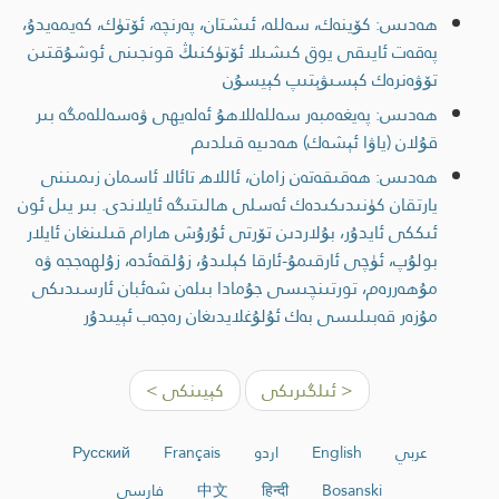
ھەدىس: كۆينەك، سەللە، ئىشتان، پەرنچە، ئۆتۈك، كەيمەيدۇ،
پەقەت ئايىقى يوق كىشىلا ئۆتۈكنىڭ قونجىنى ئوشۇقتىن
تۆۋەنرەك كېسىۋېتىپ كېيسۇن
ھەدىس: پەيغەمبەر سەللەللاھۇ ئەلەيھى ۋەسەللەمگە بىر
قۇلان (ياۋا ئېشەك) ھەدىيە قىلدىم
ھەدىس: ھەقىقەتەن زامان، ئاللاھ تائالا ئاسمان زىمىننى
يارتقان كۈنىدىكىدەك ئەسلى ھالىتىگە ئايلاندى. بىر يىل ئون
ئىككى ئايدۇر، بۇلاردىن تۆرتى ئۇرۇش ھارام قىلىنغان ئايلار
بولۇپ، ئۈچى ئارقىمۇ-ئارقا كېلىدۇ، زۇلقەئدە، زۇلھەججە ۋە
مۇھەررەم، تورتىنچىسى جۇمادا بىلەن شەئبان ئارسىدىكى
مۇزەر قەبىلىسى بەك ئۇلۇغلايدىغان رەجەب ئېيىدۇر
< ئىلگىرىكى
كېيىنكى >
عربي
English
اردو
Français
Русский
Bosanski
हिन्दी
中文
فارسی