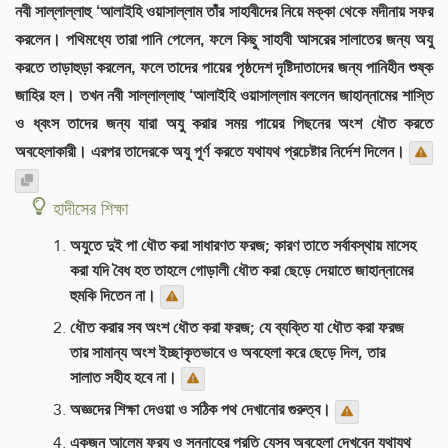
নবী সাল্লাল্লাহু ‘আলাইহি ওয়াসাল্লাম তাঁর সাহাবীদের নিয়ে মক্কা থেকে মদীনায় সফর
করলেন। পথিমধ্যে তারা পানি পেলেন, ফলে কিছু সাহাবী আসরের সালাতের জন্য অযু
করতে তাড়াহুড়া করলেন, ফলে তাদের পায়ের পৃষ্ঠদেশ দৃষ্টিদাতাদের জন্য পানিহীন শুষ্ক
জাহির হল। তখন নবী সাল্লাল্লাহু ‘আলাইহি ওয়াসাল্লাম বললেন জাহান্নামের শাস্তি
ও ধ্বংস তাদের জন্য যারা অযু করার সময় পায়ের পিছনের অংশ ধৌত করতে
অবহেলাকারী। এরপর তাদেরকে অযু পূর্ণ করতে যথাযথ প্রচেষ্টার নির্দেশ দিলেন।
হাদীসের শিক্ষা
অযুতে দুই পা ধৌত করা সাধারণত ফরজ; কারণ তাতে সর্বাবস্থায় মাসেহ
করা যদি বৈধ হত তাহলে গোড়ালী ধৌত করা ছেড়ে দেয়াতে জাহান্নামের
হুমকি দিতেন না।
ধৌত করার সব অংশ ধৌত করা ফরজ; যে ব্যক্তি যা ধৌত করা ফরজ
তার সামান্য অংশ ইচ্ছাকৃতভাবে ও অবহেলা করে ছেড়ে দিল, তার
সালাত সহীহ হবে না।
অজ্ঞদের শিক্ষা দেওয়া ও সঠিক পথ দেখানোর গুরুত্ব।
একজন আলেম ফরয ও সুন্নাহের প্রতি যেসব অবহেলা দেখবেন যথাযথ