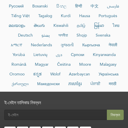
Русский
Bosanski
සිංහල
हिन्दी
中文
فارسی
Tiếng Việt
Tagalog
Kurdî
Hausa
Português
മലയാളം
తెలుగు
Kiswahili
தமிழ்
မြန်မာ
ไทย
Deutsch
پښتو
অসমীয়া
Shqip
Svenska
አማርኛ
Nederlands
ગુજરાતી
Кыргызча
नेपाली
Yorùbá
Lietuvių
دری
Српски
Kinyarwanda
Română
Magyar
Čeština
Moore
Malagasy
Oromoo
ಕನ್ನಡ
Wolof
Azərbaycan
Українська
ქართული
Македонски
ភាសាខ្មែរ
ਪੰਜਾਬੀ
मराठी
ই-মেইল তালিকায় নিবন্ধন
নিবন্ধন