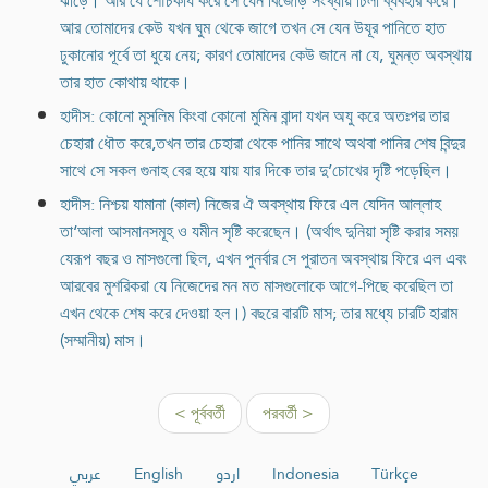
ঝাড়ে। আর যে শৌচকার্য করে সে যেন বিজোড় সংখ্যায় ঢিলা ব্যবহার করে।
আর তোমাদের কেউ যখন ঘুম থেকে জাগে তখন সে যেন উযূর পানিতে হাত
ঢুকানোর পূর্বে তা ধুয়ে নেয়; কারণ তোমাদের কেউ জানে না যে, ঘুমন্ত অবস্থায়
তার হাত কোথায় থাকে।
হাদীস: কোনো মুসলিম কিংবা কোনো মুমিন বান্দা যখন অযু করে অতঃপর তার
চেহারা ধৌত করে,তখন তার চেহারা থেকে পানির সাথে অথবা পানির শেষ বিন্দুর
সাথে সে সকল গুনাহ বের হয়ে যায় যার দিকে তার দু’চোখের দৃষ্টি পড়েছিল।
হাদীস: নিশ্চয় যামানা (কাল) নিজের ঐ অবস্থায় ফিরে এল যেদিন আল্লাহ
তা‘আলা আসমানসমূহ ও যমীন সৃষ্টি করেছেন। (অর্থাৎ দুনিয়া সৃষ্টি করার সময়
যেরূপ বছর ও মাসগুলো ছিল, এখন পুনর্বার সে পুরাতন অবস্থায় ফিরে এল এবং
আরবের মুশরিকরা যে নিজেদের মন মত মাসগুলোকে আগে-পিছে করেছিল তা
এখন থেকে শেষ করে দেওয়া হল।) বছরে বারটি মাস; তার মধ্যে চারটি হারাম
(সম্মানীয়) মাস।
< পূর্ববর্তী
পরবর্তী >
عربي
English
اردو
Indonesia
Türkçe