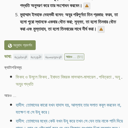
পদ্ধতি অনুসরণ করে তার সংশোধন করবেন।
মুহাম্মাদ ইসহাক দেহলভী বলেন: অযুর পরিপূর্ণতা তিন প্রকার: ফরয, তা
হলো পুরো স্থানকে একবার ধৌত করা; সুন্নত, তা হলো তিনবার ধৌত
করা এবং মুস্তাহাব, তা হলো তিনবারের সাথে দীর্ঘ করা।
অনুবাদ প্রদর্শন
ভাষা:
الإنجليزية
الأوردية
الإندونيسية
আরও ...
(51)
ক্যাটাগরিসমূহ
ফিকহ ও উসূলে ফিকহ
.
ইবাদত বিষয়ক মাসআল-মাসায়েল
.
পবিত্রতা
.
অযু
.
অযুর পদ্ধতি
আরও ...
হাদীস: তোমাদের কারো যখন হাদাস হয়, আল্লাহ তার সলাত কবূল করবেন না,
যতক্ষণ না সে উযূ করে।
হাদীস: তোমাদের মধ্যে কেউ যখন উযূ করে তখন সে যেন তার নাকে পানি দিয়ে