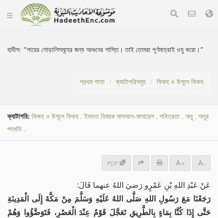
হাদীস:
“পায়ের গোড়ালিসমূহের জন্য আগুনের শাস্তি। তাই তোমরা পূর্ণমাত্রাই ওযু করো।”
প্রথম পাতা
ক্যাটাগরিসমূহ
ফিকহ ও উসূলে ফিকহ
ক্যাটাগরি:
ফিকহ ও উসূলে ফিকহ
.
ইবাদত বিষয়ক মাসআল-মাসায়েল
.
পবিত্রতা
.
অযু
.
অযুর
পদ্ধতি
.
PDF
+
-
عَنْ عَبْدِ اللهِ بْنِ عَمْرٍو رَضيَ اللهُ عنهما قَالَ:
رَجَعْنَا مَعَ رَسُولِ اللهِ صَلَّى اللهُ عَلَيْهِ وَسَلَّمَ مِنْ مَكَّةَ إِلَى الْمَدِينَةِ
حَتَّى إِذَا كُنَّا بِمَاءٍ بِالطَّرِيقِ تَعَجَّلَ قَوْمٌ عِنْدَ الْعَصْرِ، فَتَوَضَّؤُوا وَهُمْ