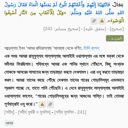
عِجَالٌ،
فَانْتَهَيْنَا إِلَيْهِمْ وَأَعْقَابُهُمْ تَلُوحُ لَمْ يَمَسَّهَا الْمَاءُ فَقَالَ رَسُولُ
اللهِ صَلَّى اللهُ عَلَيْهِ وَسَلَّمَ:
«وَيْلٌ لِلْأَعْقَابِ مِنَ النَّارِ أَسْبِغُوا
.
الْوُضُوءَ»
] - [متفق عليه] - [صحيح مسلم: 241]
صحيح
[
المزيــد ...
আব্দুল্লাহ ইবন ‘আমর রাদিয়াল্লাহু ‘আনহুমা থেকে বর্ণিত,
তিনি বলেন:
এক সময় আমরা রাসূলুল্লাহ সাল্লাল্লাহু আলাইহি ওয়াসাল্লাম এর সঙ্গে মক্কা থেকে
মদীনায় ফিরছিলাম। পথিমধ্যে আমরা এক পানির স্থানে পৌঁছলে, কিছু সংখ্যক
লোককে আসরের সালাতের জন্য তাড়াহুড়া করতে দেখলামল। এরা ওযু করতে তাড়াহুড়া
করল। আমরা তাদের কাছে পৌঁছে দেখলাম তাদের পায়ের গোড়ালিসমূহ এমনভাবে
প্রকাশ পাচ্ছে যে, তাতে পানি পৌঁছেনি। এ দেখে রাসূলুল্লাহ সাল্লাল্লাহু আলাইহি
ওয়াসাল্লাম বললেন, “পায়ের গোড়ালিসমূহের জন্য আগুনের শাস্তি। তাই তোমরা
পূর্ণমাত্রাই ওযু করো।”
[সহীহ]
- [সহীহ বুখারী ও মুসলিম]
-
[সহীহ মুসলিম - 241]
ব্যাখ্যা