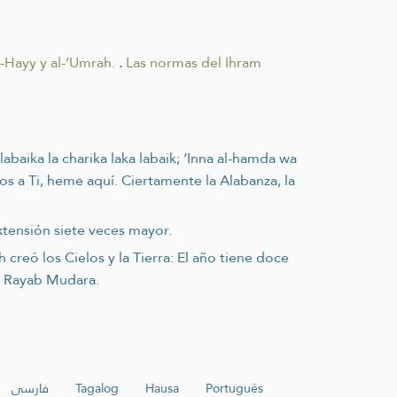
-Hayy y al-‘Umrah.
.
Las normas del Ihram
abaika la charika laka labaik; ‘Inna al-hamda wa
os a Ti, heme aquí. Ciertamente la Alabanza, la
tensión siete veces mayor.
creó los Cielos y la Tierra: El año tiene doce
s Rayab Mudara.
فارسی
Tagalog
Hausa
Português