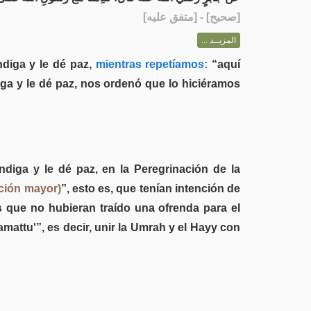
] - [متفق عليه]
صحيح
[
المزيــد ...
diga y le dé paz,
mientras repetíamos:
“aquí
diga y le dé paz, nos ordenó que lo hiciéramos
ndiga y le dé paz, en la Peregrinación de la
ción mayor)
”, esto es, que tenían intención de
os que no hubieran traído una ofrenda para el
amattu'”, es decir, unir la Umrah y el Hayy con