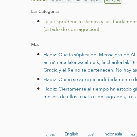
Las Categorías
La jurisprudencia islámica y sus fundamen
(estado de consagración).
Más
Hadiz: Que la súplica del Mensajero de Al-l
an-ni’mata laka wa almulk; la charika lak”
Gracia y el Reino te pertenecen. No hay as
Hadiz: Quien se apropie indebidamente de
Hadiz: Ciertamente el tiempo ha estado gira
meses, de ellos, cuatro son sagrados, tr
عربي
English
اردو
Indonesia
رچە