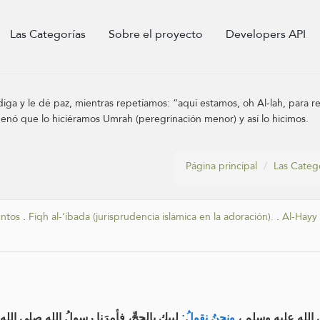
Las Categorías
Sobre el proyecto
Developers API
iga y le dé paz, mientras repetíamos: “aquí estamos, oh Al-lah, para re
denó que lo hiciéramos Umrah (peregrinación menor) y así lo hicimos.
Página principal
Las Categ
entos
.
Fiqh al-‘ibada (jurisprudencia islámica en la adoración).
.
Al-Hayy 
ى الله عليه وسلم
ونحنُ نقولُ:
لبيك بالحجِّ، فأمرَنا رسولُ الله صلى الل.