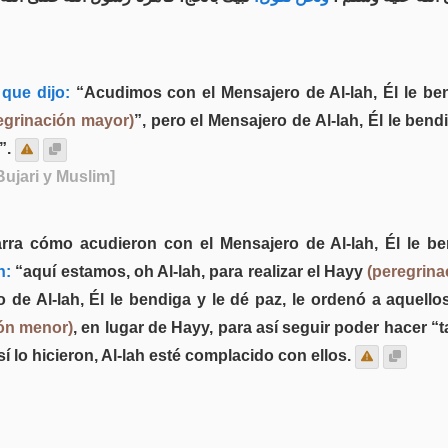
que dijo:
“Acudimos con el Mensajero de Al-lah, Él le ben
egrinación mayor)
”, pero el Mensajero de Al-lah, Él le ben
”.
Bujari y Muslim]
arra cómo acudieron con el Mensajero de Al-lah, Él le be
n:
“aquí estamos, oh Al-lah, para realizar el Hayy
(peregrina
o de Al-lah, Él le bendiga y le dé paz, le ordenó a aquell
ión menor)
, en lugar de Hayy, para así seguir poder hacer “t
 lo hicieron, Al-lah esté complacido con ellos.