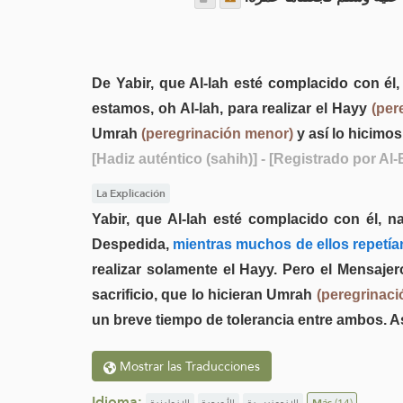
De Yabir, que Al-lah esté complacido con él,
estamos, oh Al-lah, para realizar el Hayy
(per
Umrah
(peregrinación menor)
y así lo hicimos
[Hadiz auténtico (sahih)]
- [Registrado por Al-
La Explicación
Yabir, que Al-lah esté complacido con él, n
Despedida,
mientras muchos de ellos repetía
realizar solamente el Hayy. Pero el Mensajer
sacrificio, que lo hicieran Umrah
(peregrinac
un breve tiempo de tolerancia entre ambos. Así
Mostrar las Traducciones
Idioma:
الإنجليزية
الأوردية
الإندونيسية
Más
(14)