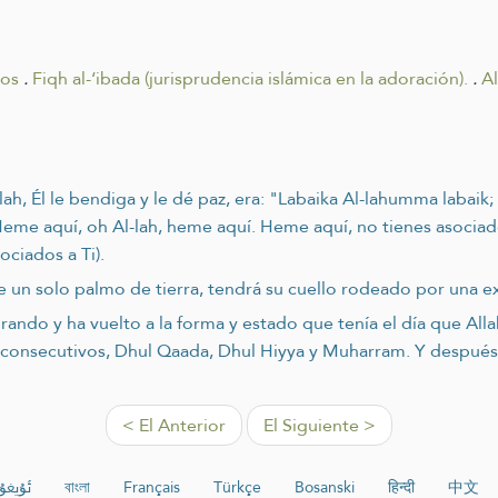
tos
.
Fiqh al-‘ibada (jurisprudencia islámica en la adoración).
.
Al
ah, Él le bendiga y le dé paz, era: "Labaika Al-lahumma labaik; l
 (Heme aquí, oh Al-lah, heme aquí. Heme aquí, no tienes asociad
ociados a Ti).
 un solo palmo de tierra, tendrá su cuello rodeado por una ex
ndo y ha vuelto a la forma y estado que tenía el día que Allah 
es consecutivos, Dhul Qaada, Dhul Hiyya y Muharram. Y despué
< El Anterior
El Siguiente >
ئۇيغۇ
বাংলা
Français
Türkçe
Bosanski
हिन्दी
中文