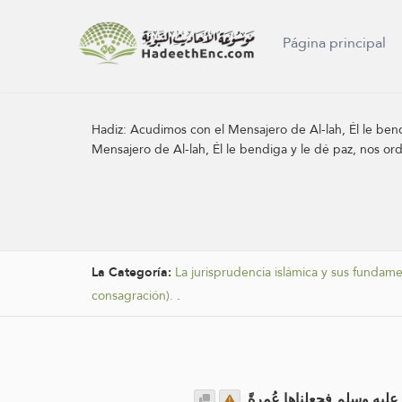
Página principal
Hadiz:
Acudimos con el Mensajero de Al-lah, Él le bend
Mensajero de Al-lah, Él le bendiga y le dé paz, nos or
La Categoría:
La jurisprudencia islámica y sus fundam
consagración).
.
ه عليه وسلم فجعلناها عُمرةً