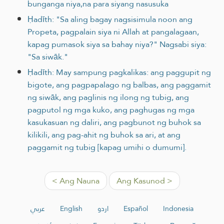
bunganga niya,na para siyang nasusuka
Ḥadīth: "Sa aling bagay nagsisimula noon ang
Propeta, pagpalain siya ni Allah at pangalagaan,
kapag pumasok siya sa bahay niya?" Nagsabi siya:
"Sa siwāk."
Ḥadīth: May sampung pagkalikas: ang paggupit ng
bigote, ang pagpapalago ng balbas, ang paggamit
ng siwāk, ang paglinis ng ilong ng tubig, ang
pagputol ng mga kuko, ang paghugas ng mga
kasukasuan ng daliri, ang pagbunot ng buhok sa
kilikili, ang pag-ahit ng buhok sa ari, at ang
paggamit ng tubig [kapag umihi o dumumi].
< Ang Nauna
Ang Kasunod >
عربي
English
اردو
Español
Indonesia