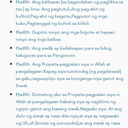
Ḥadīth: Ang kalikasan [sa kagandahan ng paglikha sa
tao] ay lima: Ang pagtutuli,Ang pag-ahit ng
bulbol,Pag-ahit ng begote,Pagputol ng mga
kuko,Pagtanggal ng buhok sa kilikili
Ḥadīth: Gupitin ninyo ang mga bigote at hayaan
ninyo ang mga balbas.
Ḥadīth: Ang siwāk ay kadalisayan para sa bibig,
kaluguran para sa Panginoon.
Ḥadīth: Ang Propeta-pagpalain siya ni Allah at
pangalagaan-Kapag siya tumitindig [ng pagdarasal]
sa gabi,nagsisipilyo siya sa bunganga niya gamit ang
Siwak
Ḥadīth: Dumating ako sa Propeta-pagpalain siya ni
Allah at pangalagaan-habang siya ay naglilinis ng
ngipin gamit ang basang siwak,Nagsabi siya: At ang
dulo ng siwak ay nasa dila niya,at siya ay nagsasabi
ng:Uh,uh [boses ng sumusuka],at ang siwak ay nasa