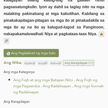
kalagayan bilang kaibig-ibig na gawain hindi
pagsasatungkulin. Iyon ay dahil sa taglay nito na mga
malaking pakinabang at mga kabutihan. Kabilang sa
pinakakapitagan-pitagan sa mga ito at pinakadakila sa
mga ito ay na ito ay kalugud-lugod sa Panginoon,
nakapakamaluwalhati Niya at pagkataas-taas Niya.
Ang Paglalahad ng mga Salin
Ang Wika:
الإنجليزية
الأوردية
الإسبانية
Ang Karagdagan
(17)
Ang mga Kategorya
Ang Fiqh at ang mga Batayan Nito
.
Ang Fiqh ng
mga Pagsamba
.
Ang Kadalisayan
.
Ang mga Sunnah
ng Kadalisayan
Ang Karagdagan