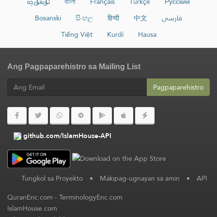
ئۇيغۇرچە
বাংলা
Français
Türkçe
Русский
Bosanski
සිංහල
हिन्दी
中文
فارسی
Tiếng Việt
Kurdî
Hausa
Ang Pagpaparehistro sa Mailing List
Pagpaparehistro
github.com/IslamHouse-API
Tungkol sa Proyekto
•
Makipag-ugnayan sa amin
•
API
QuranEnc.com
-
TerminologyEnc.com
IslamHouse.com