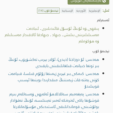
تەرجىمىلەرنى كۆرۈش
تىل:
الإنجليزية
الأوردية
الإسبانية
تېخىمۇ كۆپ
(14)
ئەسەرلەر
پىقھى ۋە ئۇنىڭ ئۇسۇل قائىدىلىرى
.
ئىبادەت
مەسىلىلىرىنى بىلىش
.
جىھاد
.
جىھادقا ئالاقىدار مەسىلىلەر
ۋە ھۆكۈملەر
تېخىمۇ كۆپ
ھەدىس: ئۇ دوزاختا (دېدى)، ئۇلار بېرىپ تەكشۈرۈپ، ئۇنىڭ
بىر تونغا خىيانەت قىلغانلىقىنى بايقىدى
ھەدىس: كىمكى بىر غېرىچ زېمىنغا زۇلۇم قىلسا، قىيامەت
كۈنى يەتتە قات زېمىننىڭ مىقدارىدا بوينىغا ئېسىپ
قويىلىدۇ
ھەدىس: پەيغەمبەر سەللاللاھۇ ئەلەيھى ۋەسەللەم بىرەر
قوشۇنغا ياكى ئەترەتكە ئەمىر تەيىنلىسە، ئۇنىڭ تەقۋادار
بولۇشىنى، قوماندانلىقى ئاستىدىكى مۇسۇلمانلارغا
ياخشى مۇئائىلە قىلىشىنى تەۋسىيە قىلاتتى. ئاندىن