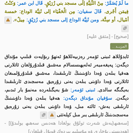
ما لَمْ يُضَمَّرْ:
مِنْ الثَّنِيَّةِ إلَى مسجد بني زُرَيْقٍ.
قَال ابن عمر:
وَكنْتُ
فِيمَن أَجْرى.
قَالَ سفيان:
مِن الْحَفْيَاء إلى ثَنِيَّة الوداع: خمسة
أمْيال، أو سِتَّة،
ومن ثَنِيَّة الوداع إلى مسجد بني زُرَيْقٍ:
مِيلٌ»
.
[
صحيح
] - [متفق عليه]
المزيــد ...
ئابدۇللاھ ئىبنى ئۆمەر رەزىيەللاھۇ ئەنھۇ رىۋايەت قىلىپ مۇنداق
دېگەن: پەيغەمبەر ئەلەيھىسسالام مەشىق قىلدۇرۇلغان ئاتلارنى
ھەفيا بىلەن ۋەدا داۋىنىنىڭ ئارىلىقىدا، مەشىق قىلدۇرۇلمىغان
ئاتلارنى ۋەدا داۋىنى بىلەن بەنى زۇرەيق مەسجىدى ئارىلىقىدا
بەيگىگە سالدى.
ئىبنى ئۆمەر:
شۇ بەيگىلەردە مەنمۇ بار ئىدىم،
دېگەن.
سۇفيان مۇنداق دېگەن:
ھەفيا بىلەن ۋەدا داۋىنىنىڭ
ئارىلىقى بەش- ئالتە مىل، ۋەدا داۋىنى بىلەن بەنى زۇرەيق
مەسجىدىنىڭ ئارىلىقى بىر مىل كېلەتتى
[سەھىھ(بەش شەرت تولۇق بولغادا ھەدىس سەھىھ بولىدۇ)]
-
[ھەدىسنى بۇخارى ۋە مۇسلىم بىردەك قوبۇل قىلغان]