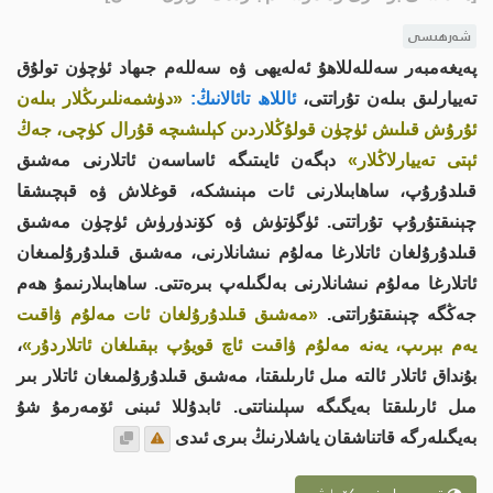
شەرھىسى
پەيغەمبەر سەللەللاھۇ ئەلەيھى ۋە سەللەم جىھاد ئۈچۈن تولۇق
تەييارلىق بىلەن تۇراتتى،
ئاللاھ تائالانىڭ:
«دۈشمەنلىرىڭلار بىلەن
ئۇرۇش قىلىش ئۈچۈن قولۇڭلاردىن كېلىشىچە قۇرال كۈچى، جەڭ
ئېتى تەييارلاڭلار»
دېگەن ئايىتىگە ئاساسەن ئاتلارنى مەشىق
قىلدۇرۇپ، ساھابىلارنى ئات مېنىشكە، قوغلاش ۋە قېچىشقا
چېنىقتۇرۇپ تۇراتتى. ئۈگۈتۈش ۋە كۆندۈرۈش ئۈچۈن مەشىق
قىلدۇرۇلغان ئاتلارغا مەلۇم نىشانلارنى، مەشىق قىلدۇرۇلمىغان
ئاتلارغا مەلۇم نىشانلارنى بەلگىلەپ بىرەتتى. ساھابىلارنىمۇ ھەم
جەڭگە چېنىقتۇراتتى.
«مەشىق قىلدۇرۇلغان ئات مەلۇم ۋاقىت
يەم بېرىپ، يەنە مەلۇم ۋاقىت ئاچ قويۇپ بېقىلغان ئاتلاردۇر»
،
بۇنداق ئاتلار ئالتە مىل ئارىلىقتا، مەشىق قىلدۇرۇلمىغان ئاتلار بىر
مىل ئارىلىقتا بەيگىگە سېلىناتتى. ئابدۇللا ئىبنى ئۆمەرمۇ شۇ
بەيگىلەرگە قاتناشقان ياشلارنىڭ بىرى ئىدى