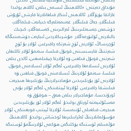
مۇنداق دەيتتى: «ئاللاھنىڭ ئىسمى بىلەن، ئاللاھ يولىدا
غازاتقا يۈرۈڭلار. ئاللاھنى ئىنكار قىلغانلارغا قارشى ئۇرۇش
قىلىڭلار، جەڭ قىلىڭلار. غەنىمەتلەرگە خىيانەت قىلماڭلار،
دۈشمەن جەسەتلىرىنىڭ ئەزالىرىنى كەسمەڭلار، كىچىك
بالىلارنى ئۆلتۈرمەڭلار. مۇشرىكلاردىن ئىبارەت دۈشمىنىڭگە
ئۇچرىساڭ، ئۇلارنى ئۈچ شەرتكە چاقىرغىن. ئۇلار بۇ ئۈچ
شەرتنىڭ قايسىسىنى قوبۇل قىلسا، سەنمۇ ئۇلار تاللىغان
شەرتنى قوبۇل قىلغىن ۋە ئۇلارغا چېقىلمىغىن، ئالدى بىلەن
ئۇلارنى ئىسلامغا چاقىرغىن، ئەگەر ئۇلار ئىسلامنى قوبۇل
قىلسا، سەنمۇ ئۇلارنىڭ ئىسلامىنى قوبۇل قىلغىن ۋە
ئۇلارنى ئۆز يۇرتلىرىدىن مۇھاجىرلارنىڭ يۇرتلىرىغا ھىجرەت
قىلىشقا چاقىرغىن. ئۇلارغا ئېيتقىنكى، ئەگەر ئۇلار بۇنى
ئورۇندىسا، مۇھاجىرلار بىلەن ھەق – ھوقۇق ۋە
مەسئۇلىيەتتە ئورتاق بولىدۇ. ئەگەر ئۇلار ئۆز يۇرتلىرىدىن
ھىجرەت قىلغىلى ئۇنىمىسا، ئۇلارغا ئېيتىپ قويغىنكى، ئۇلار
مۇسۇلمانلارنىڭ ئەئرابىلىرىغا ئوخشاش بولىدۇ. ئاللاھنىڭ
مۇئمىنلەر ئۈستىگە يۈكلىگەن ھۆكمى ئۇلارنىڭمۇ ئۈستىگە