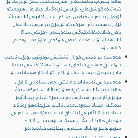
ھالدا بىتەرەپ قىلىشىڭنى شەرت قىلسا، سەن ئۇلارنىڭ بۇ
شەرتىگە قوشۇلماي، ئۇلارنى ئۆزەڭنىڭ چىقارغان ھۆكمىگە
ئۇيغۇن بىر تەرەپ قىلغىن. چۈنكى سەن ئۇلارنى ئاللاھنىڭ
ئۇلار ھەققىدىكى ھۆكمىگە ئۇيغۇن بىر تەرەپ قىلالىغان
ياكى قىلالمىغانلىقىڭنى بىلمەيسەن «چۈنكى ساڭا
ئاللاھنىڭ ئۇلار ھەققىدىكى ھۆكمى ماۋۇ دەپ ۋەھىي
كەلمەيدۇ»
ھەدىس: بىر كىشى قورال ئېتىشنى ئۈگۈنۈپ بولۇپ ئاندىن
داۋاملىق مەشىق قىلماي تاشلىۋەتسە، ئۇ كىشى بىزنىڭ
قاتارىمىزدىن ھېسابلانمايدۇ ياكى گۇناھكار ھېسابلىنىدۇ
ھەدىس: ئى ئەنسارلار جامائىتى، مەن سىلەرنى ئازغۇن
ھالدا تېپىپ ئاللاھ سۇبھانەھۇ ۋە تائالا سىلەرگە مېنىڭ
قولۇم ئارقىلىق ھىدايەت بەرمىدىمۇ؟ سىلەر چېچىلاڭغۇ
ئىدىڭلار، مېنىڭ سەۋەبىمدىن ئاللاھ سۇبھانەھۇ ۋەتائالا
سىلەرنىڭ ئاراڭلارنى ئىتتىپاق قىلمىدىمۇ؟ مەن سىلەرنى
مۇھتاج ھالدا ئىدىڭلار، مېنىڭ سەۋەبىمدىن ئاللاھ
سۇبھانەھۇ ۋەتائالا سىلەرنى بىھاجەت قىلمىدىمۇ؟
ھەدىس: ئۇرۇش تاكتىكىدۇر