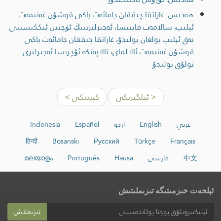
ھەدىس: غازاتقا چىققان جامائەت ياكى قوشۇن غەنىمەت
ئېلىپ، سالامەت قايىتسا، ئەجىرلىرىنىڭ ئۈچتىن ئىككىسىنى
نەق ئېلىپ بولغان بولىدۇ، غازاتقا چىققان جامائەت ياكى
قوشۇن غەنىمەت ئالالماي، تالاپەتكە ئۇچرىسا ئەجىرلىرى
تولۇق بولىدۇ
< ئىلگىرىكى
كېيىنكى >
عربي
English
اردو
Español
Indonesia
हिन्दी
Bosanski
Русский
Türkçe
Français
中文
فارسی
Hausa
Português
മലയാളം
ئېلخەت خىزمىتىگە تىزىملىتىش
تىزىملاش