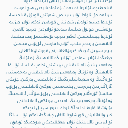
يۈكلىنىدۇ. ئۇلار مۇسۇلمانلار بىلەن بىرلىكتە جىھاد
قىلمىغىچە، ئۇلارغا غەنىمەت ۋە ئولجىلاردىن ھېچ نەرسە
بېرىلمەيدۇ. ناۋادا ئۇلار بىرىنچى شەرتنى قوبۇل قىلمىسا،
ئۇلارغا جىزىيە تۆلەش شەرتىنى قويغىن. ئەگەر ئۇلار جىزىيە
تۆلەشنى قوبۇل قىلسا، سەنمۇ ئۇلاردىن جىزىيە ئالغىن،
ئۇلارغا چېقىلمىغىن. ئەگەر جىزىيە تۆلەشنىمۇ رەت قىلسا،
ئاللاھتىن ياردەم تىلەپ، ئۇلارغا قارشى ئۇرۇش قىلغىن.
بىرەر سېپىل ئىچىگە كىرىۋالغانلارنى قورشاۋغا ئالغان
چېغىڭدا، ئۇلار سەندىن ئۆزلىرىگە ئاللاھنىڭ ۋە ئۇنىڭ
پەيغەمبىرىنىڭ ئامانلىقىنى بېرىشنى تەلەپ قىلسا، ئۇلارغا
ئاللاھنىڭ ۋە ئۇنىڭ پەيغەمبىرىنىڭ ئامانلىقىنى بەرمەستىن،
ئۆزەڭنىڭ ۋە سەبداشلىرىڭنىڭ ئامانلىقىنى بەرگىن. چۈنكى
(ئاراڭلاردىن بىرەرسى بىلمەستىن بەرگەن ئامانلىقنى بۇزۇپ
سالسا) ئۆزەڭلار بەرگەن ئامانلىقنى بۇزۇشۇڭلار ئاللاھنىڭ
ۋە ئۇنىڭ پەيغەمبىرىنىڭ نامىدىن بېرىلگەن ئامانلىقنى
بۇزۇشقا قارىغاندا يەڭگىلرەك. بىرەر سېپىل ئىچىگە
كىرىۋالغانلارنى قورشاۋغا ئالغان چېغىڭدا، ئەگەر ئۇلار ساڭا
ئۆزلىرىنى ئاللاھنىڭ ئۇلار ھەققىدىكى ھۆكمىگە ئۇيغۇن