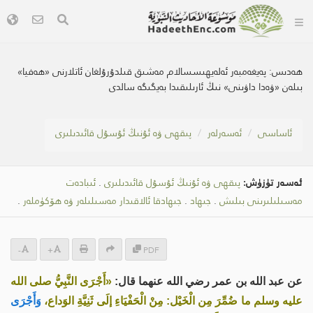
ھەدىس:
پەيغەمبەر ئەلەيھىسسالام مەشىق قىلدۇرۇلغان ئاتلارنى «ھەفيا»
بىلەن «ۋەدا داۋىنى» نىڭ ئارىلىقىدا بەيگىگە سالدى
ئاساسى
ئەسەرلەر
پىقھى ۋە ئۇنىڭ ئۇسۇل قائىدىلىرى
ئەسەر تۈزۈش:
پىقھى ۋە ئۇنىڭ ئۇسۇل قائىدىلىرى
.
ئىبادەت
مەسىلىلىرىنى بىلىش
.
جىھاد
.
جىھادقا ئالاقىدار مەسىلىلەر ۋە ھۆكۈملەر
.
-
+
PDF
عن عبد الله بن عمر رضي الله عنهما قال:
«أَجْرَى النَّبِيُّ صلى الله
عليه وسلم ما ضُمِّرَ مِن الْخَيْل: مِنْ الْحَفْيَاءِ إلَى ثَنِيَّةِ الوَداع،
وَأَجْرَى