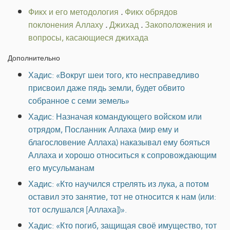
Фикх и его методология
.
Фикх обрядов
поклонения Аллаху
.
Джихад
.
Закоположения и
вопросы, касающиеся джихада
Дополнительно
Хадис: «Вокруг шеи того, кто несправедливо
присвоил даже пядь земли, будет обвито
собранное с семи земель»
Хадис: Назначая командующего войском или
отрядом, Посланник Аллаха (мир ему и
благословение Аллаха) наказывал ему бояться
Аллаха и хорошо относиться к сопровождающим
его мусульманам
Хадис: «Кто научился стрелять из лука, а потом
оставил это занятие, тот не относится к нам (или:
тот ослушался [Аллаха])».
Хадис: «Кто погиб, защищая своё имущество, тот