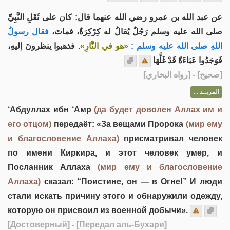
عن عبد الله بن عمرو رضي الله عنهما قال: كان على ثَقَلِ النَّبِيِّ
صلى الله عليه وسلم رَجُلٌ يُقالُ له كِرْكِرَةٌ، فماتَ،
فقال رسولُ
اللهِ صلى الله عليه وسلم :
«هو في النَّارِ»
. فذهبوا ينظرونَ إليهِ،
فَوَجَدُوا عَبَاءَةً قَدْ غَلَّهَا
] - [رواه البخاري]
صحيح
[
المزيــد ...
‘Абдуллах ибн ‘Амр
(да будет доволен Аллах им и
его отцом)
передаёт: «За вещами Пророка
(мир ему
и благословение Аллаха)
присматривал человек
по имени Киркира, и этот человек умер, и
Посланник Аллаха
(мир ему и благословение
Аллаха)
сказал: “Поистине, он — в Огне!” И люди
стали искать причину этого и обнаружили одежду,
которую он присвоил из военной добычи».
[Достоверный]
- [Передал аль-Бухари]