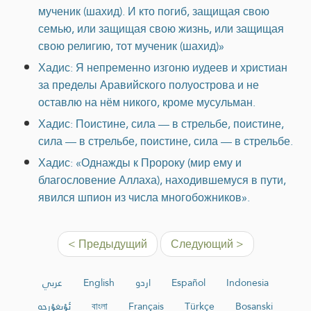
мученик (шахид). И кто погиб, защищая свою
семью, или защищая свою жизнь, или защищая
свою религию, тот мученик (шахид)»
Хадис: Я непременно изгоню иудеев и христиан
за пределы Аравийского полуострова и не
оставлю на нём никого, кроме мусульман.
Хадис: Поистине, сила — в стрельбе, поистине,
сила — в стрельбе, поистине, сила — в стрельбе.
Хадис: «Однажды к Пророку (мир ему и
благословение Аллаха), находившемуся в пути,
явился шпион из числа многобожников».
< Предыдущий
Следующий >
عربي
English
اردو
Español
Indonesia
ئۇيغۇرچە
বাংলা
Français
Türkçe
Bosanski