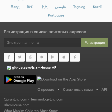
සිංහල
हिन्दी
中文
فارسی
Tagalog
Kurdî
Português
Регистрация в списке почтовых адресов
Регистрация
github.com/IslamHouse-API
О проекте
•
Свяжитесь с нами
•
API
QuranEnc.com
-
TerminologyEnc.com
IslamHouse.com
What Muslim Children Must Know