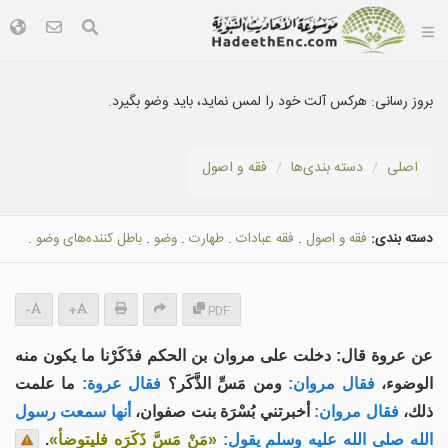
بروز رسانی:
هرکس آلت خود را لمس نماید، باید وضو بگیرد.
اصلی
دسته بندى‌ها
فقه و اصول
دسته بندی:
فقه و اصول
.
فقه عبادات
.
طهارت
.
وضو
.
باطل كننده‌هاى وضو
.
-
+
PDF
عن عروة قال: دخلت على مروان بن الحكم فذَكَرْنا ما يكون منه
الوضوء،
فقال مروان:
ومن مَسِّ الذَّكَر؟
فقال عروة:
ما علمت
ذلك،
فقال مروان:
أخبرتني بُسْرَة بنت صفوان،
أنها سمعت رسول
الله صلى الله عليه وسلم يقول:
«مَنْ مَسَّ ذَكَرَه فليتوضأ»
.