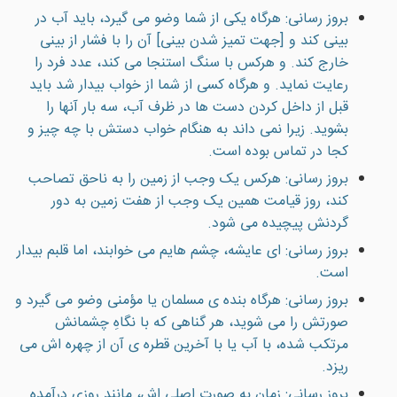
بروز رسانی: هرگاه يكی از شما وضو می گيرد، باید آب در
بينی کند و [جهت تمیز شدن بینی] آن را با فشار از بینی
خارج کند. و هركس با سنگ استنجا می كند، عدد فرد را
رعايت نمايد. و هرگاه کسی از شما از خواب بيدار شد باید
قبل از داخل كردن دست ها در ظرف آب، سه بار آنها را
بشويد. زيرا نمی داند به هنگام خواب دستش با چه چيز و
كجا در تماس بوده است.
بروز رسانی: هرکس يک وجب از زمين را به ناحق تصاحب
کند، روز قيامت همين يک وجب از هفت زمين به دور
گردنش پيچيده می شود.
بروز رسانی: ای عايشه، چشم هايم می خوابند، اما قلبم بيدار
است.
بروز رسانی: هرگاه بنده ی مسلمان يا مؤمنی وضو می گيرد و
صورتش را می شويد، هر گناهی که با نگاهِ چشمانش
مرتکب شده، با آب يا با آخرين قطره ی آن از چهره اش می
ريزد.
بروز رسانی: زمان به صورتِ اصلی اش، مانندِ روزی درآمده