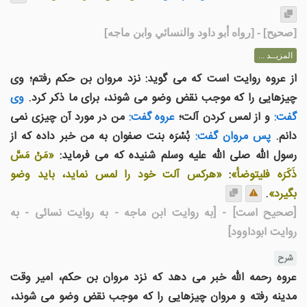
[
صحيح
] - [رواه أبو داود والنسائي وابن ماجه]
المزيــد ...
از عروه روایت است که می گوید: نزد مروان بن حکم رفتم؛ وی
چیزهایی را که موجب نقض وضو می شوند، برای ما ذکر کرد.
وی
گفت:
و از لمس کردن آلت؛
عروه گفت:
من در مورد آن چیزی نمی
دانم.
پس مروان گفت:
بُسْرَه بنت صفوان به من خبر داده که از
رسول الله صلی الله علیه وسلم شنیده که می فرماید:
«مَنْ مَسَّ
ذَكَرَه فليتوضأ»
:
«هرکس آلت خود را لمس نماید، باید وضو
بگیرد»
.
[صحیح است]
- [به روایت ابن ماجه - به روایت نسائی - به
روایت ابوداوود]
شرح
عروه رحمه الله خبر می دهد که نزد مروان بن حکم، امیر وقت
مدینه رفته و مروان چیزهایی را که موجب نقض وضو می شوند،