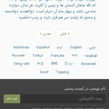
که الله متعال آسمان ها و زمين را آفريد؛ هر سال، دوازده
ماه می باشد و چهار ماهِ آن حرام است: ذوالقعده، ذوالحجه
و محرّم که پُشتِ سرِ هم قرار دارند و رجبِ «مُضَر».
< قبلی
بعدی >
عربي
English
اردو
Español
Indonesia
ئۇيغۇرچە
বাংলা
Français
Türkçe
Русский
Tiếng Việt
中文
हिन्दी
සිංහල
Bosanski
Kurdî
Tagalog
نام نویسی در ليست پستى
ثبت نام