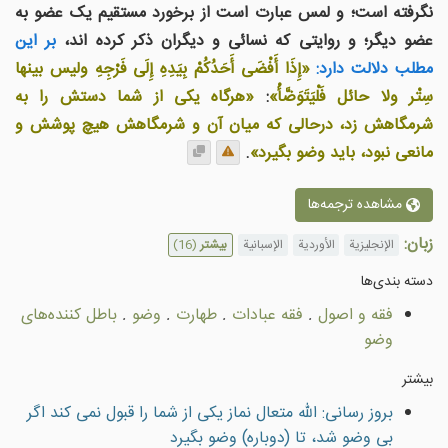
نگرفته است؛ و لمس عبارت است از برخورد مستقیم یک عضو به
عضو دیگر؛ و روایتی که نسائی و دیگران ذکر کرده اند،
بر این
مطلب دلالت دارد:
«إِذَا أَفْضَى أَحَدُكُمْ بِيَدِهِ إِلَى فَرْجِهِ وليس بينها
سِتْر ولا حائل فَلْيَتَوَضَّأْ»
:
«هرگاه یکی از شما دستش را به
شرمگاهش زد، درحالی که میان آن و شرمگاهش هیچ پوشش و
مانعی نبود، باید وضو بگیرد»
.
مشاهده ترجمه‌ها
زبان:
الإنجليزية
الأوردية
الإسبانية
بیشتر
(16)
دسته بندى‌ها
فقه و اصول
.
فقه عبادات
.
طهارت
.
وضو
.
باطل كننده‌هاى
وضو
بیشتر
بروز رسانی: الله متعال نماز يكى از شما را قبول نمى كند اگر
بى وضو شد، تا (دوباره) وضو بگيرد