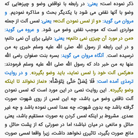
ذکر نموده است؛
یعنی:
در رابطه با نواقض وضو و چیزهایی که
وضو با آنها نقض می شود با یکدیگر بحث و مذاکره نمودیم.
و
مروان می گوید:
«و از لمس نمودن آلت»
؛
یعنی:
لمس آلت از جمله
مواردی است که موجب نقض وضو می شود.
و عروه می گوید:
«من در مورد آن چیزی نمی دانم»
؛
یعنی:
دلیلی برای آن نمی دانم؛
و در این رابطه از رسول الله صلی الله علیه وسلم خبری به من
نرسیده است.
آنگاه مروان می گوید:
بسره بنت صفوان رضی الله
عنها به من خبر داد که رسول الله صلی الله علیه وسلم فرمودند:
«هرکس آلت خود را لمس نماید، باید وضو بگیرد»
.
و در روایت
ترمذی آمده است:
فَلَا يُصَلِّ حَتَّى يَتَوَضَّأَ»:
«نماز نخواند تا اینکه
وضو بگیرد»
. این روایت نصی در این مورد است که لمس نمودن
آلت ناقض وضو می باشد، چه این لمس از روی شهوت صورت
گرفته باشد چه بدون شهوت، چه عمدا لمس نموده باشد و چه غیر
عمدی. مشروط بر اینکه لمس کردن به صورت مستقیم باشد، یعنی
حائل و مانعی در میان نباشد؛ اما در صورتی که از پشت حائل و
مانع صورت بگیرد، تاثیری نخواهد داشت، زیرا واقعا لمسی صورت