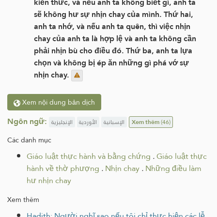
kiến ​​thức, và nếu anh ta không biết gì, anh ta
sẽ không hư sự nhịn chay của mình. Thứ hai,
anh ta nhớ, và nếu anh ta quên, thì việc nhịn
chay của anh ta là hợp lệ và anh ta không cần
phải nhịn bù cho điều đó. Thứ ba, anh ta lựa
chọn và không bị ép ăn những gì phá vớ sự
nhịn chay.
Xem nội dung bản dịch
Ngôn ngữ:
الإنجليزية
الأوردية
الإسبانية
Xem thêm
(46)
Các danh mục
Giáo luật thực hành và bằng chứng
.
Giáo luật thực
hành về thờ phượng
.
Nhịn chay
.
Những điều làm
hư nhịn chay
Xem thêm
Hadith: Người nghĩ sao nếu tôi chỉ thực hiện các lễ