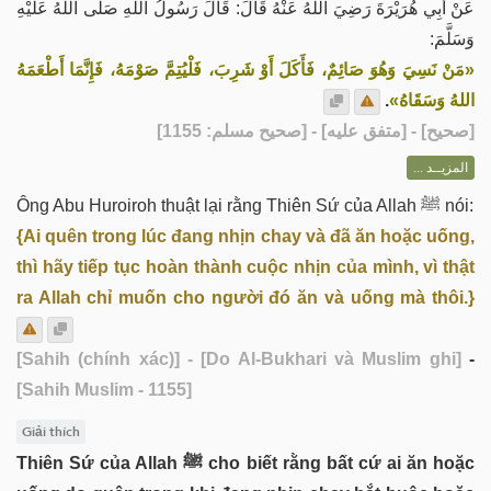
عَنْ أَبِي هُرَيْرَةَ رَضِيَ اللهُ عَنْهُ قَالَ: قَالَ رَسُولُ اللهِ صَلَّى اللهُ عَلَيْهِ
وَسَلَّمَ:
«مَنْ نَسِيَ وَهُوَ صَائِمٌ، فَأَكَلَ أَوْ شَرِبَ، فَلْيُتِمَّ صَوْمَهُ، فَإِنَّمَا أَطْعَمَهُ
.
اللهُ وَسَقَاهُ»
] - [متفق عليه] - [صحيح مسلم: 1155]
صحيح
[
المزيــد ...
Ông Abu Huroiroh thuật lại rằng Thiên Sứ của Allah ﷺ nói:
{Ai quên trong lúc đang nhịn chay và đã ăn hoặc uống,
thì hãy tiếp tục hoàn thành cuộc nhịn của mình, vì thật
ra Allah chỉ muốn cho người đó ăn và uống mà thôi.}
[Sahih (chính xác)]
- [Do Al-Bukhari và Muslim ghi]
-
[Sahih Muslim - 1155]
Giải thích
Thiên Sứ của Allah ﷺ cho biết rằng bất cứ ai ăn hoặc