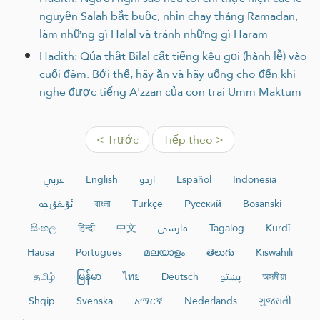
nguyện Salah bắt buộc, nhịn chay tháng Ramadan,
làm những gì Halal và tránh những gì Haram
Hadith: Qủa thật Bilal cất tiếng kêu gọi (hành lễ) vào
cuối đêm. Bởi thế, hãy ăn và hãy uống cho đến khi
nghe được tiếng A'zzan của con trai Umm Maktum
< Trước
Tiếp theo >
عربي
English
اردو
Español
Indonesia
ئۇيغۇرچە
বাংলা
Türkçe
Русский
Bosanski
සිංහල
हिन्दी
中文
فارسی
Tagalog
Kurdî
Hausa
Português
മലയാളം
తెలుగు
Kiswahili
தமிழ்
မြန်မာ
ไทย
Deutsch
پښتو
অসমীয়া
Shqip
Svenska
አማርኛ
Nederlands
ગુજરાતી