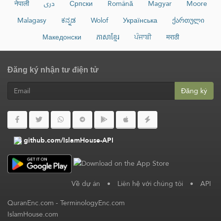
नेपाली
دری
Српски
Română
Magyar
Moore
Malagasy
ಕನ್ನಡ
Wolof
Українська
ქართული
Македонски
ភាសាខ្មែរ
ਪੰਜਾਬੀ
मराठी
Đăng ký nhận tư điện tử
Đăng ký
github.com/IslamHouse-API
Về dự án
•
Liên hệ với chúng tôi
•
API
QuranEnc.com
-
TerminologyEnc.com
IslamHouse.com