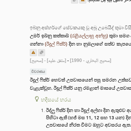
ඉබ්නු අස්හර්ගේ සේවකයකු වූ අබූ උබෙයිද් තුමා විස
උමර් ඉබ්නු කත්තාබ්
(රළියල්ලාහු අන්හු)
තුමා සමග 
ගන්නා
(ඊදුල් ෆිත්ර්)
දින හා නුඹලාගේ සත්ව කැපය
[صحيح]
- [متفق عليه]
-
[صحيح البخاري - 1990]
විවරණය
ඊදුල් ෆිත්ර් හෙවත් උපවාසයෙන් පසු සමරන උත්
වැළැක්වූහ. ඊදුල් ෆිත්ර් යනු රමළාන් මාසයේ උපව
හදීසයේ හරය
ඊද්ලු ෆිත්ර් දින හා ඊදුල් අල්හා දින ඇතුළ
පිහිටා ඇති (හජ් මස 11, 12 සහ 13 යන) 
උපවාසයේ නිරත වීමට ඔහුට අවසරය ඇත