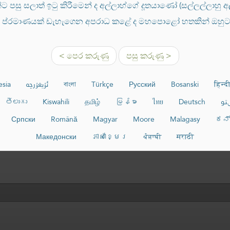
්ට පසු සලාත් ඉටු කිරීමෙන් ද අල්ලාහ්ගේ දූතයාණෝ (සල්ලල්ලාහු අ
ම් ප්රමාණයක් ඩැහැගෙන අපරාධ කළේ ද මහපොළෝ හතකින් ඔහුට
< පෙර කරුණු
පසු කරුණු >
esia
ئۇيغۇرچە
বাংলা
Türkçe
Русский
Bosanski
हिन्द
తెలుగు
Kiswahili
தமிழ்
မြန်မာ
ไทย
Deutsch
تو
Српски
Română
Magyar
Moore
Malagasy
ಕನ
Македонски
ភាសាខ្មែរ
ਪੰਜਾਬੀ
मराठी