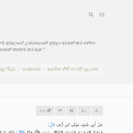
ක, එනම් නුඹලාගේ උපවාසයෙන් නුඹලා අවසන් කර ගන්නා
දූතයාණන් තහනම් කර ඇත.”
මුල් පිටුව
සංස්කරණ
ආගමික නීති හා එහි මූලධර්ම
PDF
+
-
عَنْ أَبِي عُبَيْدٍ، مَوْلَى ابْنِ أَزْهَرَ،
قَالَ:
شَهِدْتُ العِيدَ مَعَ عُمَرَ بْنِ الخَطَّابِ رَضِيَ اللَّهُ عَنْهُ،
فَقَالَ:
هَذَانِ يَوْمَ.