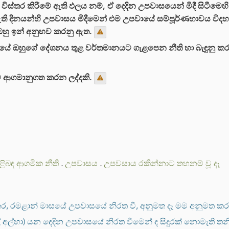
විස්තර කිරීමේ ඇති ඵලය නම්, ඒ දෙදින උපවාසයෙන් මිදී සිටීමෙහ
ති දිනයන්හි උපවාසය මිදීමෙන් එම උපවායේ සම්පූර්ණභාවය විද
 ඔහු ඉන් අනුභව කරනු ඇත.
යේ ඔහුගේ දේශනය තුළ වර්තමානයට ගැළපෙන නීති හා බැඳුනු කර
ම ආගමානුගත කරන ලද්දකි.
ිළිබඳ ආගමික නීති
.
උපවාසය
.
උපවසාය රකින්නාට තහනම් වූ දෑ
ර, රමළාන් මාසයේ උපවාසයේ නිරත වී, අනුමත දෑ මම අනුමත කරම
් (ඊදුල් අල්හා) යන දෙදින උපවාසයේ නිරත වීමෙන් ද සිදුරක් නොමැති 