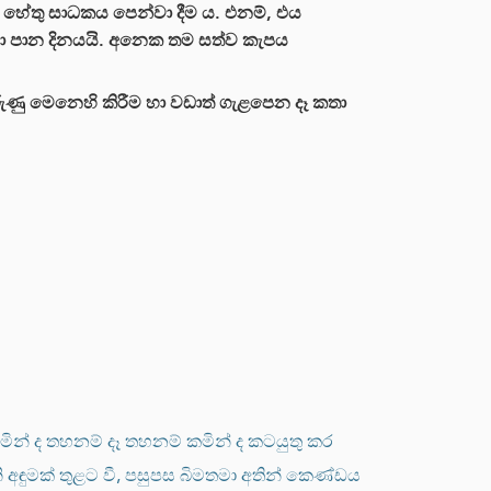
ි හේතු සාධකය පෙන්වා දීම ය. එනම්, එය
හා පාන දිනයයි. අනෙක තම සත්ව කැපය
ුණු මෙනෙහි කිරීම හා වඩාත් ගැළපෙන දෑ කතා
ින් ද තහනම් දෑ තහනම් කමින් ද කටයුතු කර
තනි අඳුමක් තුළට වී, පසුපස බිමතමා අතින් කෙණ්ඩය