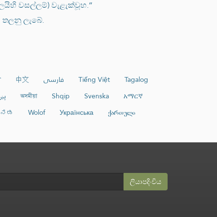
ලයිහි වසල්ලම්) වැළැක්වූහ.”
 තලනු ලැබේ.
ी
中文
فارسی
Tiếng Việt
Tagalog
پښ
অসমীয়া
Shqip
Svenska
አማርኛ
್ನಡ
Wolof
Українська
ქართული
ලියාපදිංචිය