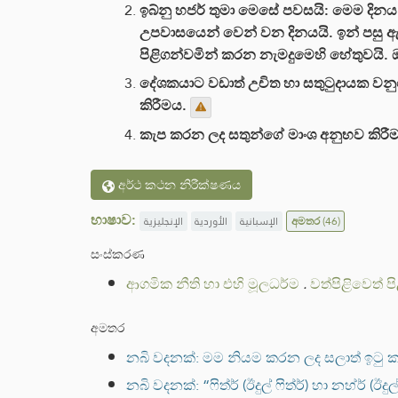
ඉබ්නු හජර් තුමා මෙසේ පවසයි: මෙම දිනය 
උපවාසයෙන් වෙන් වන දිනයයි. ඉන් පසු ඇ
පිළිගන්වමින් කරන නැමදුමෙහි හේතුවයි.
දේශකයාට වඩාත් උචිත හා සතුටුදායක වනු
කිරීමය.
කැප කරන ලද සතුන්ගේ මාංශ අනුභව කිරී
අර්ථ කථන නිරීක්ෂණය
භාෂාව:
الإنجليزية
الأوردية
الإسبانية
අමතර
(46)
සංස්කරණ
ආගමික නීති හා එහි මූලධර්ම
.
වත්පිළිවෙත් ප
අමතර
නබි වදනක්: මම නියම කරන ලද සලාත් ඉටු ක
නබි වදනක්: “ෆිත්ර් (ඊදුල් ෆිත්ර්) හා නහ්ර