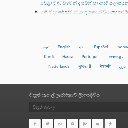
වෙළා වාඩි වීමෙන් ද සුබ්හ් හා අසර් සලාතයන
නබි වදනක්: කවරෙකු භූමියෙන් වියතක තර
عربي
English
اردو
Español
Indon
Kurdî
Hausa
Português
മലയാളം
Nederlands
ગુજરાતી
नेपाली
دری
විද්‍යුත් තැපැල් ලැය්ස්තුවේ ලියාපදිංචිය