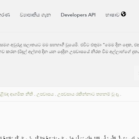
්කරණ
ව්‍යාපෘතිය ගැන
Developers API
භාෂාව
තුමා සමග අවුරුදු සලාතයට මම සහභාගී වූයෙමි. එවිට එතුමා “මෙම දින දෙ
අනුභව කරන (ඊදුල් අල්හා) දින යන දෙදින උපවාසයේ නිරත වීම අල්ලාහ්ගේ 
පිළිබඳ ආගමික නීති
.
උපවාසය
.
උපවසාය රකින්නාට තහනම් වූ දෑ
.
انِ نَهَى رَسُولُ اللَّهِ صَلَّى اللهُ عَلَيْهِ وَسَلَّمَ عَنْ صِيَامِهِمَا: يَوْمُ فِطْرِكُمْ مِنْ صِيَامِكُمْ، وَاليَوْمُ 