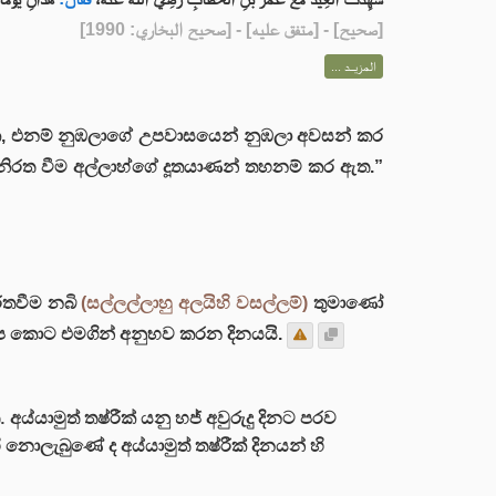
] - [متفق عليه] - [صحيح البخاري: 1990]
صحيح
[
المزيــد ...
දෙක, එනම් නුඹලාගේ උපවාසයෙන් නුඹලා අවසන් කර
ිරත වීම අල්ලාහ්ගේ දූතයාණන් තහනම් කර ඇත.”
රතවීම නබි
(සල්ලල්ලාහු අලයිහි වසල්ලම්)
තුමාණෝ
 කැප කොට එමගින් අනුභව කරන දිනයයි.
අය්යාමුත් තෂ්රීක් යනු හජ් අවුරුදු දිනට පරව
නොලැබුණේ ද අය්යාමුත් තෂ්රීක් දිනයන් හි