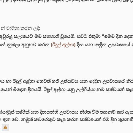
ින් වාර්තා කරන ලදී:
අවුරුදු සලාතයට මම සහභාගී වූයෙමි. එවිට එතුමා “මෙම දින 
ෙන් නුඹලා අනුභව කරන
(ඊදුල් අල්හා)
දින යන දෙදින උපවාසයේ න
සවය හා ඊදුල් අළ්හා හෙවත් හජ් උත්සවය යන දෙදින උපවාසයේ නි
ාසයෙන් මිදෙන දිනයයි. ඊදුල් අළ්හා යනු උල්හිය්යා නම් සත්වයන්
ුව අය්යාමුත් තෂ්රීක් යන දිනයන්හි උපවාසය නිරත වීම තහනම් කර ඇත. 
දින තුන වේ. නමුත් කවරෙකුට කැප කරන සත්වයෙක් එම දින තුනෙහි 
.