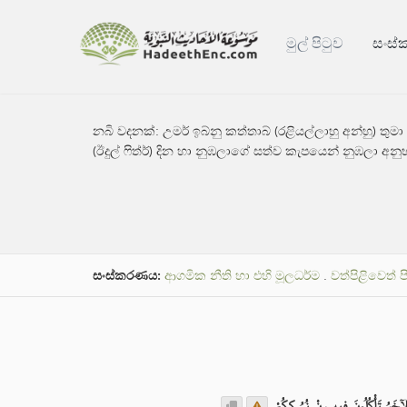
මුල් පිටුව
සංස
නබි වදනක්:
උමර් ඉබ්නු කත්තාබ් (රළියල්ලාහු අන්හු) 
(ඊදුල් ෆිත්ර්) දින හා නුඹලාගේ සත්ව කැපයෙන් නුඹලා 
සංස්කරණය:
ආගමික නීති හා එහි මූලධර්ම
.
වත්පිළිවෙත් 
الآخَرُ تَأْكُلُونَ فِيهِ مِنْ نُسُكِكُمْ