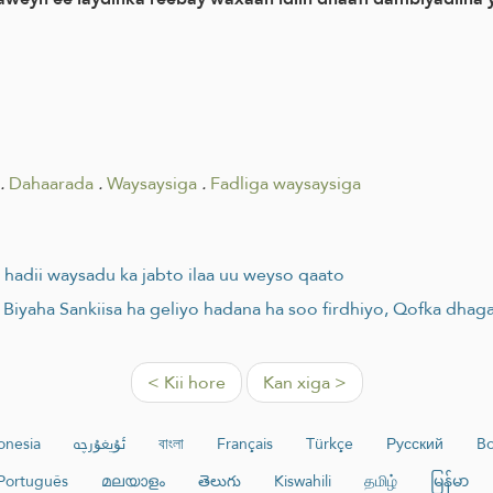
.
Dahaarada
.
Waysaysiga
.
Fadliga waysaysiga
 hadii waysadu ka jabto ilaa uu weyso qaato
iyaha Sankiisa ha geliyo hadana ha soo firdhiyo, Qofka dhaga
< Kii hore
Kan xiga >
onesia
ئۇيغۇرچە
বাংলা
Français
Türkçe
Русский
Bo
Português
മലയാളം
తెలుగు
Kiswahili
தமிழ்
မြန်မာ