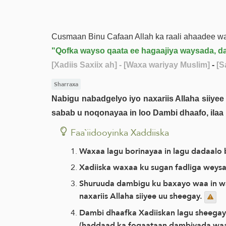
Cusmaan Binu Cafaan Allah ka raali ahaadee waxa
"Qofka wayso qaata ee hagaajiya waysada, dam
[Xadiis Saxiix ah]
- [Waxa wariyay Muslim]
-
[S
Sharraxa
Nabigu nabadgelyo iyo naxariis Allaha siiye
sabab u noqonayaa in loo Dambi dhaafo, ilaa
Faa`iidooyinka Xaddiiska
Waxaa lagu borinayaa in lagu dadaalo
Xadiiska waxaa ku sugan fadliga weys
Shuruuda dambigu ku baxayo waa in way
naxariis Allaha siiyee uu sheegay.
Dambi dhaafka Xadiiskan lagu sheegay
(haddaad ka fogaataan dambiyada waawe