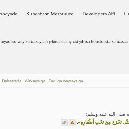
oocyada
Ku saabsan Mashruuca
Developers API
L
adiisu way ka baxayaan jirkiisa ilaa ay cidiyihiisa hoostooda ka baxaa
.
Dahaarada
.
Waysaysiga
.
Fadliga waysaysiga
.
ه صلى الله عليه وسلم
.
«َّى تَخْرُجَ مِنْ تَحْتِ أَظْفَارِهِ