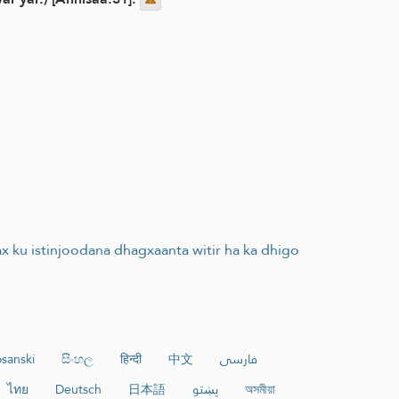
x ku istinjoodana dhagxaanta witir ha ka dhigo
sanski
සිංහල
हिन्दी
中文
فارسی
ไทย
Deutsch
日本語
پښتو
অসমীয়া