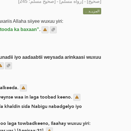
] - [رواه مسلم] - [صحيح مسلم: 245]
صحيح
[
المزيــد ...
riis Allaha siiyee wuxuu yiri:
ostooda ka baxaan"
.
unadii iyo aadaabtii weysada arinkaasi wuxuu
falkeeda.
weynse waa in laga toobad keeno.
a khaldin sida Nabigu nabadgelyo iyo
oo laga towbadkeeno, Ilaahay wuxuu yiri:
 yar.) [Annisaa:31].