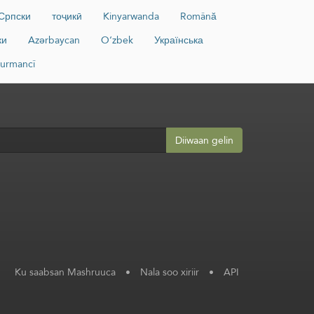
Српски
тоҷикӣ
Kinyarwanda
Română
ки
Azərbaycan
O‘zbek
Українська
urmancî
Diiwaan gelin
Ku saabsan Mashruuca
•
Nala soo xiriir
•
API