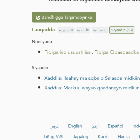
Bandhigga Tarjamooyinka
Luuqadda:
الإنجليزية
الأوردية
الإسبانية
Siyaadin
(63)
Noocyada
Fiqiga iyo usuushiisa
.
Fiqiga Cibaadaadka
Siyaadin
Xaddiis: Ilaahay ma aqbalo Salaada midkiin
Xaddiis: Markuu wayso qaadanayo midkiin B
عربي
English
اردو
Español
Ind
Tiếng Việt
Tagalog
Kurdî
Hausa