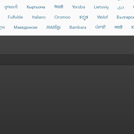
ગુજરાતી
Кыргызча
नेपाली
Yorùbá
Lietuvių
دری
Fulfulde
Italiano
Oromoo
ಕನ್ನಡ
Wolof
Българс
ლი
Македонски
ភាសាខ្មែរ
Bambara
ਪੰਜਾਬੀ
मराठी
K