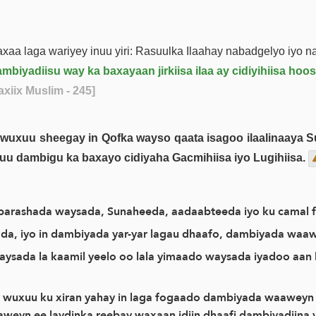
a laga wariyey inuu yiri: Rasuulka Ilaahay nabadgelyo iyo naxa
biyadiisu way ka baxayaan jirkiisa ilaa ay cidiyihiisa ho
axiix Muslim - 245]
e wuxuu sheegay in Qofka wayso qaata isagoo ilaalinaaya S
 uu dambigu ka baxayo cidiyaha Gacmihiisa iyo Lugihiisa.
 barashada waysada, Sunaheeda, aadaabteeda iyo ku camal 
ada, iyo in dambiyada yar-yar lagau dhaafo, dambiyada waa
sada la kaamil yeelo oo lala yimaado waysada iyadoo aan l
 wuxuu ku xiran yahay in laga fogaado dambiyada waaweyn 
yn ee laydinka reebay waxaan idiin dhaafi dambiyadiina yar