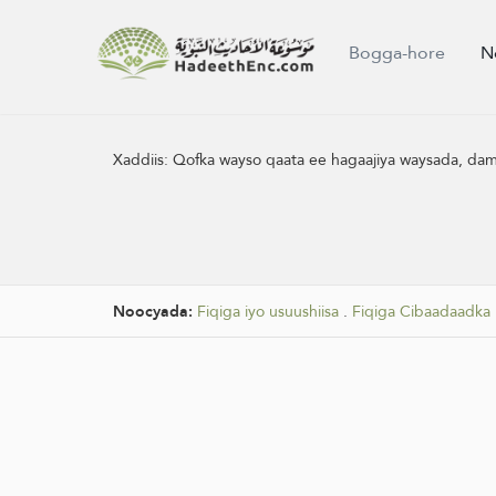
Bogga-hore
N
Xaddiis:
Qofka wayso qaata ee hagaajiya waysada, dambiy
Noocyada:
Fiqiga iyo usuushiisa
.
Fiqiga Cibaadaadka