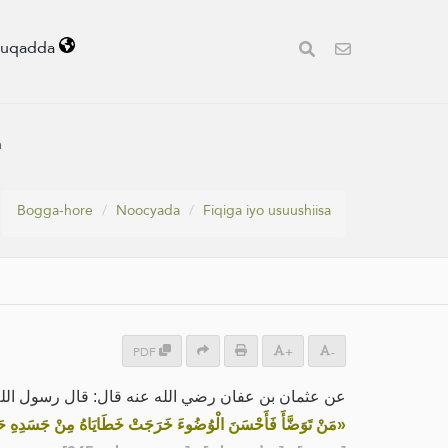
uuqadda
n
Bogga-hore
Noocyada
Fiqiga iyo usuushiisa
PDF
+
-
عن عثمان بن عفان رضي الله عنه قال: قال رسول الل:
مَنْ تَوَضَّأَ فَأَحْسَنَ الْوُضُوءَ خَرَجَتْ خَطَايَاهُ مِنْ جَسَدِهِ حَت»