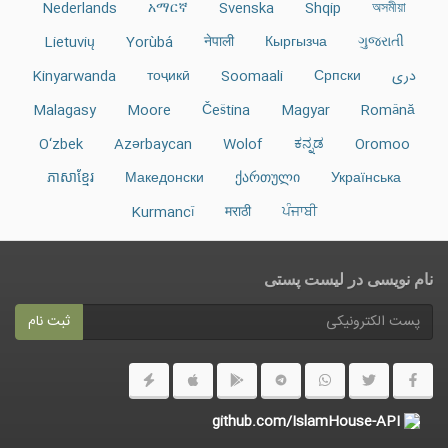
Nederlands
አማርኛ
Svenska
Shqip
অসমীয়া
Lietuvių
Yorùbá
नेपाली
Кыргызча
ગુજરાતી
دری
Српски
Soomaali
тоҷикӣ
Kinyarwanda
Malagasy
Moore
Čeština
Magyar
Română
O‘zbek
Azərbaycan
Wolof
ಕನ್ನಡ
Oromoo
ភាសាខ្មែរ
Македонски
ქართული
Українська
Kurmancî
मराठी
ਪੰਜਾਬੀ
نام نویسی در ليست پستى
ثبت نام
github.com/IslamHouse-API