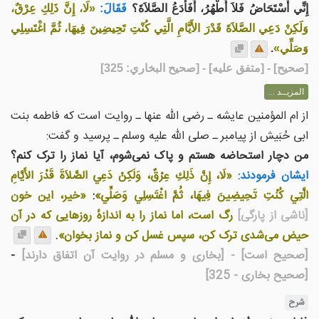
إِنِّي أُسْتَحَاضُ فَلاَ أَطْهُرُ، أَفَأَدَعُ الصَّلاَةَ؟
فَقَالَ:
«لَا، إِنَّ ذَلِكِ عِرْقٌ،
وَلَكِنْ دَعِي الصَّلاَةَ قَدْرَ الأَيَّامِ الَّتِي كُنْتِ تَحِيضِينَ فِيهَا، ثُمَّ اغْتَسِلِي
وَصَلِّي»
.
[
صحيح
] - [متفق عليه] - [صحيح البخاري: 325]
المزيــد ...
از ام المؤمنین عایشه ـ رضی الله عنها ـ روایت است که فاطمه بنت
ابی حُبَیش از پیامبر ـ صلی الله علیه وسلم ـ پرسید و گفت:
من دچار استحاضه هستم و پاک نمی‌شوم، آیا نماز را ترک کنم؟
ایشان فرمودند:
«لَا، إِنَّ ذَلِكِ عِرْقٌ، وَلَكِنْ دَعِي الصَّلاَةَ قَدْرَ الأَيَّامِ
الَّتِي كُنْتِ تَحِيضِينَ فِيهَا، ثُمَّ اغْتَسِلِي وَصَلِّي»
:
«خیر، این خون
[ناشی از پارگی]
رگ است، اما نماز را به اندازهٔ روزهایی که در آن
حیض می‌شدی ترک کن، سپس غسل کن و نماز بخوان»
.
[صحیح است]
- [بخارى و مسلم در روايت آن اتفاق دارند]
-
[صحیح بخاری - 325]
شرح