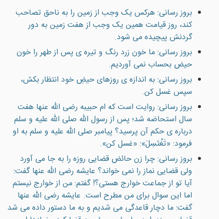
بروز رسانی: هرکس يک وجب از زمين را به ناحق تصاحب
کند، روز قيامت همين يک وجب از هفت زمين به دور
گردنش پيچيده می شود.
بروز رسانی: ما خون زرد رنگ و تيره ی پس از طهر را خون
حيض بحساب نمی آورديم.
بروز رسانی: به اندازه ی روزهای حيضِ خود انتظار بکش،
سپس غسل کن.
بروز رسانی: روايت است که ام حبيبه رضى الله عنها هفت
سال استحاضه شد؛ پس از رسول الله صلى الله عليه و سلم
درباره ی حکم آن پرسيد؟ پيامبر صلى الله عليه و سلم به او
فرمود: «تَغْتَسِلَ»: «غسل کن».
بروز رسانی: چرا زن حائض قضایی روزه را به جا می آورد
ولی قضایی نماز را نمی خواند؟ عايشه رضی الله عنها گفت:
آيا تو از جماعت خوارج هستی؟! گفتم: من از خوارج نيستم
اما این سوال برای من مطرح است. عايشه رضی الله عنها
گفت: ما دچار قاعدگی می شديم و به ما دستور داده می شد