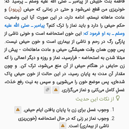
فاطمه بنت حُبَیش از پیامبر ـ صلی الله علیه وسلم ـ پرسید که:
خونریزی من قطع نمی‌شود و حتی در زمانی که حیض
(پریود)
و
عادت ماهانه نیستم، ادامه دارد، در این صورت آیا این وضعیت
حکم حیض را دارد و باید نماز را ترک کنم؟
پیامبر ـ صلی الله علیه
وسلم ـ به او فرمود که:
این خون استحاضه است و خونی ناشی از
پارگی رگ در رحم و ناشی از بیماری است و خون حیض نیست.
پس چون همان وقت همیشگی حیض و عادت ماهانه‌ات - پیش از
مبتلا شدن به استحاضه - فرارسید، نماز و روزه و دیگر اعمالی را که
زن حایض در هنگام حیض از آن منع می‌شود، ترک کن. و چون
مقدار آن مدت به پایان رسید، در این حالت از خون حیض پاک
شده‌ای، پس موضع خون را می‌شویی و سپس به نیت رفع حَدَث،
غسلِ کامل می‌کنی و نماز می‌گزاری.
از نکات این حدیث
وجوب غسل برای زن با پایان یافتن ایام حیض.
وجوب نماز بر زنی که در حال استحاضه (خون‌ریزی
ناشی از بیماری) است.