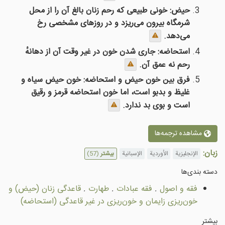
حیض: خونی طبیعی که رحم زنان بالغ آن را از محل
شرمگاه بیرون می‌ریزد و در روزهای مشخصی رخ
می‌دهد.
استحاضه: جاری شدن خون در غیر وقت آن از دهانهٔ
رحم نه عمق آن.
فرق بین خون حیض و استحاضه: خون حیض سیاه و
غلیظ و بدبو است، اما خون استحاضه قرمز و رقیق
است و بوی بد ندارد.
مشاهده ترجمه‌ها
زبان:
الإنجليزية
الأوردية
الإسبانية
بیشتر
(57)
دسته بندى‌ها
فقه و اصول
.
فقه عبادات
.
طهارت
.
قاعدگى زنان (حیض) و
خون‌ريزى زايمان و خون‌ريزى در غير قاعدگى (استحاضه)
بیشتر