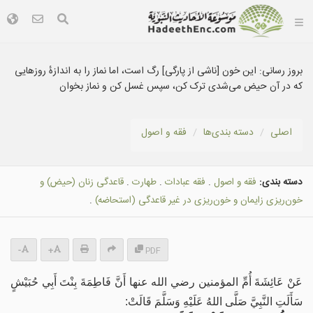
بروز رسانی:
این خون [ناشی از پارگی] رگ است، اما نماز را به اندازهٔ روزهایی
که در آن حیض می‌شدی ترک کن، سپس غسل کن و نماز بخوان
اصلی
دسته بندى‌ها
فقه و اصول
دسته بندی:
فقه و اصول
.
فقه عبادات
.
طهارت
.
قاعدگى زنان (حیض) و
خون‌ريزى زايمان و خون‌ريزى در غير قاعدگى (استحاضه)
.
-
+
PDF
عَنْ عَائِشَةَ أُمِّ المؤمنين رضي الله عنها أَنَّ فَاطِمَةَ بِنْتَ أَبِي حُبَيْشٍ
سَأَلَتِ النَّبِيَّ صَلَّى اللهُ عَلَيْهِ وَسَلَّمَ قَالَتْ: