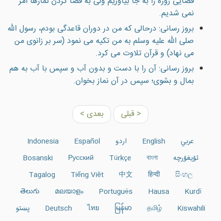
قضایی روزه را به جا بياوريم ولی به قضا کردن نمازها امر
نمی شدیم.
بروز رسانی: درحالی كه من در دوران قاعدگی بودم، رسول الله
صلى الله عليه وسلم به من تكيه می نمود (سر بر زانوی من
می نهاد) و قرآن تلاوت می كرد.
بروز رسانی: آن را با دست و بدون آب و سپس با آب به هم
بمال و بشوی؛ سپس در آن نماز بخوان.
< قبلی
بعدی >
عربي
English
اردو
Español
Indonesia
ئۇيغۇرچە
বাংলা
Türkçe
Русский
Bosanski
Tagalog
Tiếng Việt
中文
हिन्दी
සිංහල
తెలుగు
മലയാളം
Português
Hausa
Kurdî
Kiswahili
தமிழ்
မြန်မာ
ไทย
Deutsch
پښتو