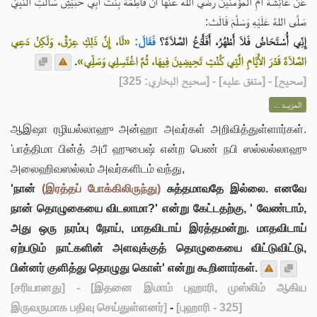
عَنْ عَائِشَةَ أُمِّ المؤمنين رضي الله عنها أَنَّ فَاطِمَةَ بِنْتَ أَبِي حُبَيْشٍ سَأَلَتِ النَّبِيَّ
صَلَّى اللهُ عَلَيْهِ وَسَلَّمَ قَالَتْ:
إِنِّي أُسْتَحَاضُ فَلاَ أَطْهُرُ، أَفَأَدَعُ الصَّلاَةَ؟
فَقَالَ:
«لَا، إِنَّ ذَلِكِ عِرْقٌ، وَلَكِنْ دَعِي
.
الصَّلاَةَ قَدْرَ الأَيَّامِ الَّتِي كُنْتِ تَحِيضِينَ فِيهَا، ثُمَّ اغْتَسِلِي وَصَلِّي»
] - [متفق عليه] - [صحيح البخاري: 325]
صحيح
[
المزيــد ...
ஆஇஷா ரழியல்லாஹு அன்ஹா அவர்கள் அறிவித்துள்ளார்கள்.
'பாத்திமா பின்த் அபீ ஹுபைஷ் என்ற பெண் நபி ஸல்லல்லாஹு
அலைஹிவஸல்லம் அவர்களிடம் வந்து,
'நான்
(இரத்தப் போக்கிலிருந்து)
சுத்தமாவதே இல்லை. எனவே
நான் தொழுகையை விடலாமா?' என்று கேட்டதற்கு, ' வேண்டாம்,
அது ஒரு நரம்பு நோய், மாதவிடாய் இரத்தமன்று. மாதவிடாய்
ஏற்படும் நாட்களின் அளவுக்குத் தொழுகையை விட்டுவிட்டு,
பின்னர் குளித்து தொழுது கொள்' என்று கூறினார்கள்.
[சரியானது]
- [இதனை இமாம் புஹாரி, முஸ்லிம் ஆகிய
இருவருமாக பதிவு செய்துள்ளனர்]
-
[புஹாரி - 325]