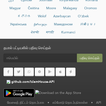
Magyar
Čeština
Moore
Malagasy
Oromoo
ಕನ್ನಡ
Wolof
Azərbaycan
O‘zbek
Українська
ქართული
Македонски
ភាសាខ្មែរ
ਪੰਜਾਬੀ
मराठी
Kurmancî
தபால் பட்டியலில் பதிவு செய்தல்
பதிவு செய்தல்
github.com/IslamHouse-API
வேலைத் திட்டம் தொடர்பாக
•
எம்மோடு தொடர்புகொள்ள
•
API