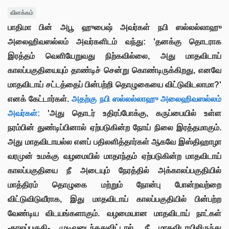
விளக்கம்
பாதிமா பின் அபூ ஹுபைஷ் அவர்கள் நபி ஸல்லல்லாஹு
அலைஹிவஸல்லம் அவர்களிடம் வந்து: 'தனக்கு தொடராக
இரத்தம் வெளியேறுவது நிற்கவில்லை, அது மாதவிடாய்
காலப்பகுதியையும் தாண்டிச் சென்று கொண்டிருக்கிறது, எனவே
மாதவிடாய் சட்டத்தைப் பின்பற்றி தொழுகையை விட்டுவிடலாமா?'
எனக் கேட்டார்கள்.
அதற்கு நபி ஸல்லல்லாஹு அலைஹிவஸல்லம்
அவர்கள்:
'அது தொடர் உதிரப்போக்கு, கருப்பையில் உள்ள
நரம்பின் துண்டிப்பினால் ஏற்படுகின்ற நோய் நிலை இரத்தமாகும்.
அது மாதவிடாயல்ல எனப் பதிலளித்தார்கள் ஆகவே இஸ்திஹாழா
வரமுன் உமக்கு வழமையில் மாதாந்தம் ஏற்படுகின்ற மாதவிடாய்
காலப்பகுதியை நீ அடையும் நேரத்தில் அக்காலப்பகுதியில்
மாத்திரம் தொழுகை மற்றும் நோன்பு போன்றவற்றை
விட்டுவிடுவீராக, இது மாதவிடாய் காலப்பகுதியில் பின்பற்ற
வேண்டிய விடயங்களாகும். வழமையான மாதவிடாய் நாட்கள்
-காலப்பகுதி- முடிவடைந்ததுவிட்டால், நீ மாதவிடாயிலிருந்து