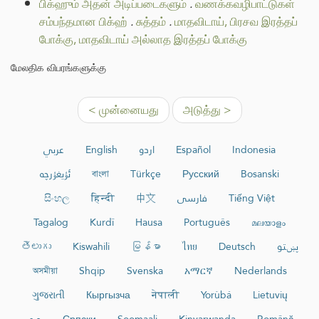
பிக்ஹும் அதன் அடிப்படைகளும்
.
வணக்கவழிபாட்டுகள்
சம்பந்தமான பிக்ஹ்
.
சுத்தம்
.
மாதவிடாய், பிரசவ இரத்தப்
போக்கு, மாதவிடாய் அல்லாத இரத்தப் போக்கு
மேலதிக விபரங்களுக்கு
< முன்னையது
அடுத்து >
عربي
English
اردو
Español
Indonesia
ئۇيغۇرچە
বাংলা
Türkçe
Русский
Bosanski
සිංහල
हिन्दी
中文
فارسی
Tiếng Việt
Tagalog
Kurdî
Hausa
Português
മലയാളം
తెలుగు
Kiswahili
မြန်မာ
ไทย
Deutsch
پښتو
অসমীয়া
Shqip
Svenska
አማርኛ
Nederlands
ગુજરાતી
Кыргызча
नेपाली
Yorùbá
Lietuvių
دری
Српски
Soomaali
Kinyarwanda
Română