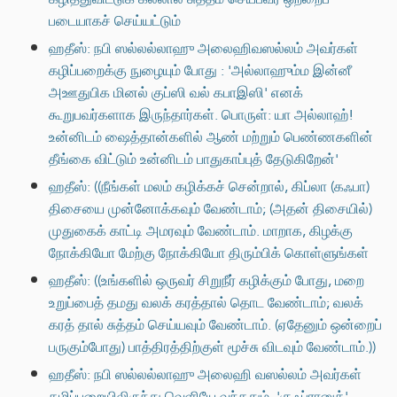
படையாகச் செய்யட்டும்
ஹதீஸ்: நபி ஸல்லல்லாஹு அலைஹிவஸல்லம் அவர்கள்
கழிப்பறைக்கு நுழையும் போது : 'அல்லாஹும்ம இன்னீ
அஊதுபிக மினல் குப்ஸி வல் கபாஇஸி' எனக்
கூறுபவர்களாக இருந்தார்கள். பொருள்: யா அல்லாஹ்!
உன்னிடம் ஷைத்தான்களில் ஆண் மற்றும் பெண்ணகளின்
தீங்கை விட்டும் உன்னிடம் பாதுகாப்புத் தேடுகிறேன்'
ஹதீஸ்: ((நீங்கள் மலம் கழிக்கச் சென்றால், கிப்லா (கஃபா)
திசையை முன்னோக்கவும் வேண்டாம்; (அதன் திசையில்)
முதுகைக் காட்டி அமரவும் வேண்டாம். மாறாக, கிழக்கு
நோக்கியோ மேற்கு நோக்கியோ திரும்பிக் கொள்ளுங்கள்
ஹதீஸ்: ((உங்களில் ஒருவர் சிறுநீர் கழிக்கும் போது, மறை
உறுப்பைத் தமது வலக் கரத்தால் தொட வேண்டாம்; வலக்
கரத் தால் சுத்தம் செய்யவும் வேண்டாம். (ஏதேனும் ஒன்றைப்
பருகும்போது) பாத்திரத்திற்குள் மூச்சு விடவும் வேண்டாம்.))
ஹதீஸ்: நபி ஸல்லல்லாஹு அலைஹி வஸல்லம் அவர்கள்
கழிப்பறையிலிருந்து வெளியே வந்ததும், 'குஃப்ரானுக்'