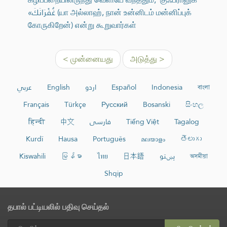
«غُفْرَانَكَ (யா அல்லாஹ், நான் உன்னிடம் மன்னிப்புக்
கோருகிறேன்) என்று கூறுவார்கள்
< முன்னையது
அடுத்து >
عربي
English
اردو
Español
Indonesia
বাংলা
Français
Türkçe
Русский
Bosanski
සිංහල
हिन्दी
中文
فارسی
Tiếng Việt
Tagalog
Kurdî
Hausa
Português
മലയാളം
తెలుగు
Kiswahili
မြန်မာ
ไทย
日本語
پښتو
অসমীয়া
Shqip
தபால் பட்டியலில் பதிவு செய்தல்