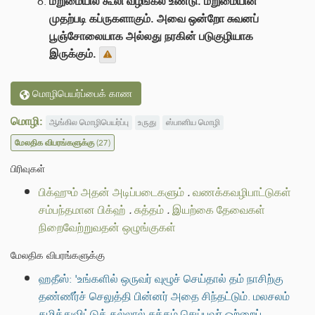
மறுமையில் கூலி வழங்கல் உண்டு. மறுமையின்
முதற்படி கப்ருகளாகும். அவை ஒன்றோ சுவனப்
பூஞ்சோலையாக அல்லது நரகின் படுகுழியாக
இருக்கும்.
மொழிபெயர்ப்பைக் காண
மொழி:
ஆங்கில மொழிபெயர்ப்பு
உருது
ஸ்பானிய மொழி
மேலதிக விபரங்களுக்கு
(27)
பிரிவுகள்
பிக்ஹும் அதன் அடிப்படைகளும்
.
வணக்கவழிபாட்டுகள்
சம்பந்தமான பிக்ஹ்
.
சுத்தம்
.
இயற்கை தேவைகள்
நிறைவேற்றுவதன் ஒழுங்குகள்
மேலதிக விபரங்களுக்கு
ஹதீஸ்: 'உங்களில் ஒருவர் வுழூச் செய்தால் தம் நாசிற்கு
தண்ணீர்ச் செலுத்தி பின்னர் அதை சிந்தட்டும். மலசலம்
கழித்துவிட்டுக் கல்லால் சுத்தம் செய்பவர் ஒற்றைப்