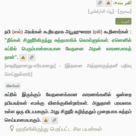
.
القبر منه»
] - [رواه الدارقطني]
صحيح
[
المزيــد ...
நபி
(ஸல்)
அவர்கள் கூறியதாக அபூஹுரைரா
(ரலி)
கூறினார்கள் :
"நீங்கள் சிறுநீரிலிருந்து சுத்தமாகிக் கொள்ளுங்கள். ஏனெனில்
கப்ரில் பெரும்பான்மையான வேதனை அதன் காரணமாகத்
தான்"
.
[ஸஹீஹானது-சரியானது]
- [இதனை அத்தாரகுத்தனீ பதிவு
செய்துள்ளார்]
விளக்கம்
கப்ரில் இருக்கும் வேதனைக்கான காரணங்களில் ஒன்றை
நபியவர்கள் எமக்கு விளக்குகின்றார்கள். அதுதான் பரவலாக
உள்ள ஒரு விடயமாகும். அது சிறுநீர் கழித்ததும் முறையாக சுத்தம்
செய்யாமையாகும்.
ஹதீஸிலிருந்து பெறப்பட்ட சில பயன்கள்