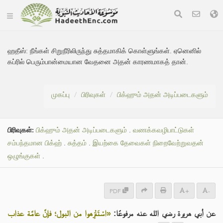
ஹதீஸ்:
நீங்கள் சிறுநீரிலிருந்து சுத்தமாகிக் கொள்ளுங்கள். ஏனெனில்
கப்ரில் பெரும்பான்மையான வேதனை அதன் காரணமாகத் தான்.
முகப்பு
பிரிவுகள்
பிக்ஹும் அதன் அடிப்படைகளும்
பிரிவுகள்:
பிக்ஹும் அதன் அடிப்படைகளும்
.
வணக்கவழிபாட்டுகள்
சம்பந்தமான பிக்ஹ்
.
சுத்தம்
.
இயற்கை தேவைகள் நிறைவேற்றுவதன்
ஒழுங்குகள்
.
PDF
+
-
عن أبي هريرة رضي الله عنه مرفوعًا:
«اسْتَنْزِهوا من البول؛ فإنَّ عامَّة عذاب