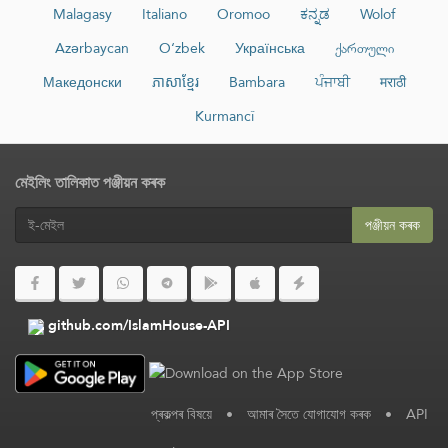
Malagasy
Italiano
Oromoo
ಕನ್ನಡ
Wolof
Azərbaycan
O‘zbek
Українська
ქართული
Македонски
ភាសាខ្មែរ
Bambara
ਪੰਜਾਬੀ
मराठी
Kurmancî
মেইলিং তালিকাত পঞ্জীয়ন কৰক
পঞ্জীয়ন কৰক
github.com/IslamHouse-API
প্ৰকল্পৰ বিষয়ে
•
আমাৰ সৈতে যোগাযোগ কৰক
•
API