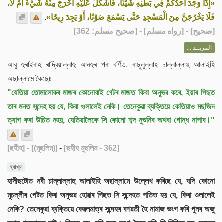
«إِذَا وَجَدَ أَحَدُكُمْ فِي بَطْنِهِ شَيْئًا، فَأَشْكَلَ عَلَيْهِ أَخَرَجَ مِنْهُ شَيْءٌ أَمْ لَا،
.
فَلَا يَخْرُجَنَّ مِنَ الْمَسْجِدِ حَتَّى يَسْمَعَ صَوْتًا، أَوْ يَجِدَ رِيحًا»
] - [رواه مسلم] - [صحيح مسلم: 362]
صحيح
[
المزيــد ...
আবু হুৰাইৰাহ ৰাদ্বিয়াল্লাহু আনহুৰ পৰা বৰ্ণিত, ৰাছুলুল্লাহ চাল্লাল্লাহু আলাইহি
অছাল্লামে কৈছেঃ
"যেতিয়া তোমালোকৰ মাজৰ কোনোবাই পেটৰ মাজত কিবা অনুভৱ কৰে, ইয়াৰ পিছত
তাৰ মনত সন্দেহ হয় যে, কিবা ওলালেই নেকি। তেনেকুৱা ব্যক্তিয়ে কেতিয়াও মছজিদ
ত্যাগ কৰা উচিত নহয়, যেতিয়ালৈকে সি কোনো শব্দ নুশুনিব অথবা গোন্ধ নাপাব।"
[ছহীহ]
- [(মুছলিম)]
-
[ছহীহ মুছলিম - 362]
ব্যাখ্যা
হাদীছটোত নবী চাল্লাল্লাহু আলাইহি অছাল্লামে উল্লেখ কৰিছে যে, যদি কোনো
মুচল্লীৰ পেটত কিবা অনুভৱ হোৱাৰ পিছত সি সন্দেহত পতিত হয় যে, কিবা ওলালেই
নেকি? তেনেকুৱা ব্যক্তিয়ে কেৱলমাত্ৰ সন্দেহৰ বশৱৰ্তী হৈ নামাজ ভংগ কৰি পুনৰ অজু