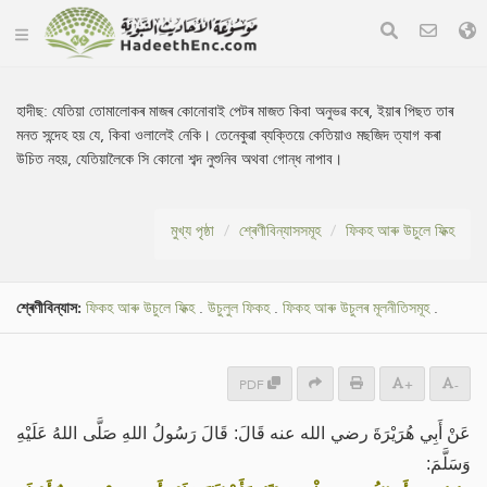
হাদীছ:
যেতিয়া তোমালোকৰ মাজৰ কোনোবাই পেটৰ মাজত কিবা অনুভৱ কৰে, ইয়াৰ পিছত তাৰ
মনত সন্দেহ হয় যে, কিবা ওলালেই নেকি। তেনেকুৱা ব্যক্তিয়ে কেতিয়াও মছজিদ ত্যাগ কৰা
উচিত নহয়, যেতিয়ালৈকে সি কোনো শব্দ নুশুনিব অথবা গোন্ধ নাপাব।
মুখ্য পৃষ্ঠা
শ্ৰেণীবিন্যাসসমূহ
ফিকহ আৰু উচুলে ফিক্হ
শ্ৰেণীবিন্যাস:
ফিকহ আৰু উচুলে ফিক্হ
.
উচুলুল ফিকহ
.
ফিকহ আৰু উচুলৰ মূলনীতিসমূহ
.
PDF
+
-
عَنْ ‌أَبِي هُرَيْرَةَ رضي الله عنه قَالَ: قَالَ رَسُولُ اللهِ صَلَّى اللهُ عَلَيْهِ
وَسَلَّمَ: