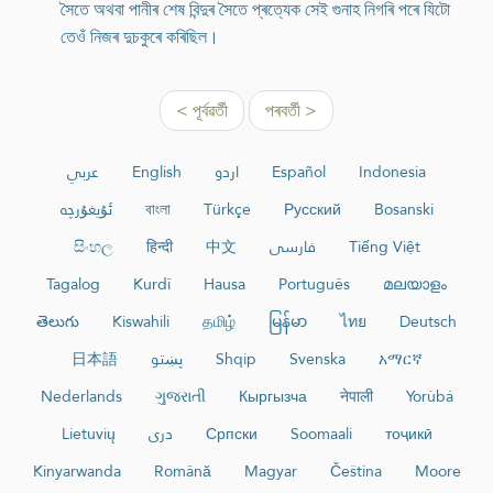
সৈতে অথবা পানীৰ শেষ বিন্দুৰ সৈতে প্ৰত্যেক সেই গুনাহ নিগৰি পৰে যিটো
তেওঁ নিজৰ দুচকুৰে কৰিছিল।
< পূৰ্বৱৰ্তী
পৰবৰ্তী >
عربي
English
اردو
Español
Indonesia
ئۇيغۇرچە
বাংলা
Türkçe
Русский
Bosanski
සිංහල
हिन्दी
中文
فارسی
Tiếng Việt
Tagalog
Kurdî
Hausa
Português
മലയാളം
తెలుగు
Kiswahili
தமிழ்
မြန်မာ
ไทย
Deutsch
日本語
پښتو
Shqip
Svenska
አማርኛ
Nederlands
ગુજરાતી
Кыргызча
नेपाली
Yorùbá
Lietuvių
دری
Српски
Soomaali
тоҷикӣ
Kinyarwanda
Română
Magyar
Čeština
Moore