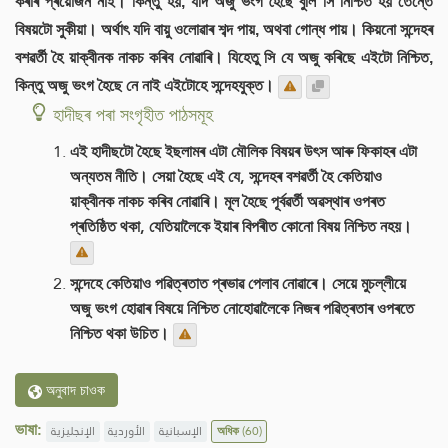
কৰাৰ প্ৰয়োজন নাই। কিন্তু হয়, যদি অজু ভংগ হৈছে বুলি সি নিশ্চিত হয় তেন্তে
বিষয়টো সুকীয়া। অৰ্থাৎ যদি বায়ু ওলোৱাৰ শব্দ পায়, অথবা গোন্ধ পায়। কিয়নো সন্দেহৰ
বশৱৰ্তী হৈ য়াক্বীনক নাকচ কৰিব নোৱাৰি। যিহেতু সি যে অজু কৰিছে এইটো নিশ্চিত,
কিন্তু অজু ভংগ হৈছে নে নাই এইটোহে সন্দেহযুক্ত।
হাদীছৰ পৰা সংগৃহীত পাঠসমূহ
এই হাদীছটো হৈছে ইছলামৰ এটা মৌলিক বিষয়ৰ উৎস আৰু ফিকাহৰ এটা
অন্যতম নীতি। সেয়া হৈছে এই যে, সন্দেহৰ বশৱৰ্তী হৈ কেতিয়াও
য়াক্বীনক নাকচ কৰিব নোৱাৰি। মূল হৈছে পূৰ্বৱৰ্তী অৱস্থাৰ ওপৰত
প্ৰতিষ্ঠিত থকা, যেতিয়ালৈকে ইয়াৰ বিপৰীত কোনো বিষয় নিশ্চিত নহয়।
সন্দেহে কেতিয়াও পৱিত্ৰতাত প্ৰভাৱ পেলাব নোৱাৰে। সেয়ে মুচল্লীয়ে
অজু ভংগ হোৱাৰ বিষয়ে নিশ্চিত নোহোৱালৈকে নিজৰ পৱিত্ৰতাৰ ওপৰতে
নিশ্চিত থকা উচিত।
অনুবাদ চাওক
ভাষা:
الإنجليزية
الأوردية
الإسبانية
অধিক
(60)