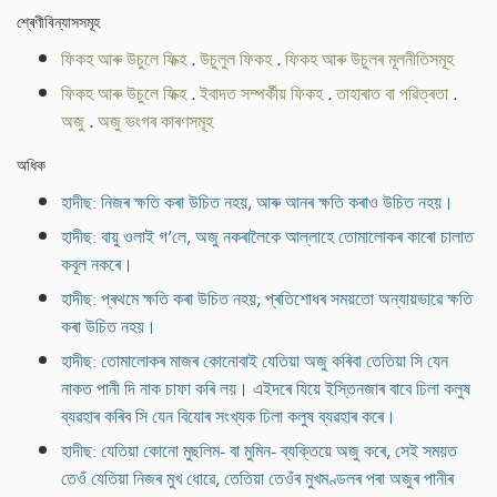
শ্ৰেণীবিন্যাসসমূহ
ফিকহ আৰু উচুলে ফিক্হ
.
উচুলুল ফিকহ
.
ফিকহ আৰু উচুলৰ মূলনীতিসমূহ
ফিকহ আৰু উচুলে ফিক্হ
.
ইবাদত সম্পৰ্কীয় ফিকহ
.
তাহাৰাত বা পৱিত্ৰতা
.
অজু
.
অজু ভংগৰ কাৰণসমূহ
অধিক
হাদীছ: নিজৰ ক্ষতি কৰা উচিত নহয়, আৰু আনৰ ক্ষতি কৰাও উচিত নহয়।
হাদীছ: বায়ু ওলাই গ’লে, অজু নকৰালৈকে আল্লাহে তোমালোকৰ কাৰো চালাত
কবূল নকৰে।
হাদীছ: প্ৰথমে ক্ষতি কৰা উচিত নহয়; প্ৰতিশোধৰ সময়তো অন্যায়ভাৱে ক্ষতি
কৰা উচিত নহয়।
হাদীছ: তোমালোকৰ মাজৰ কোনোবাই যেতিয়া অজু কৰিবা তেতিয়া সি যেন
নাকত পানী দি নাক চাফা কৰি লয়। এইদৰে যিয়ে ইস্তিনজাৰ বাবে ঢিলা কলুষ
ব্যৱহাৰ কৰিব সি যেন বিযোৰ সংখ্যক ঢিলা কলুষ ব্যৱহাৰ কৰে।
হাদীছ: যেতিয়া কোনো মুছলিম- বা মুমিন- ব্যক্তিয়ে অজু কৰে, সেই সময়ত
তেওঁ যেতিয়া নিজৰ মুখ ধোৱে, তেতিয়া তেওঁৰ মুখমণ্ডলৰ পৰা অজুৰ পানীৰ