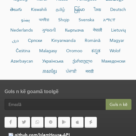
తెలుగు
Kiswahili
தமிழ்
မြန်မာ
ไทย
Deutsch
پښتو
অসমীয়া
Shqip
Svenska
አማርኛ
Nederlands
ગુજરાતી
Кыргызча
नेपाली
Lietuvių
دری
Српски
Kinyarwanda
Română
Magyar
Čeština
Malagasy
Oromoo
ಕನ್ನಡ
Wolof
Azərbaycan
Українська
ქართული
Македонски
ភាសាខ្មែរ
ਪੰਜਾਬੀ
मराठी
Gʋls n kẽ goamã toolgẽ
Gʋls n kẽ
github.com/IslamHouse-API