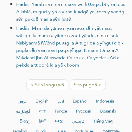
Hadiis: Yãmb sã n na n maan we-kεεnga, bɩ y ra tees
Alkiblã, ra gũd-y-yã-a y zãn-kuidgã ye, tees-y wĩndg
sẽn pukdẽ maa a sẽn luɩtẽ
Hadiis: Mam da yɩɩme n yaa raoa sẽn yãt mazɩ
wʋsgo, la mam ra yɩɩme n zoet yãnde, n na n sok
Nabiyaamã (Wẽnd pʋʋsg la A tɩlgr be a yĩngɑ) a bi-
puglã sẽn yaa mam pagã yĩnga, tɩ mam tʋma a Al-
Miƙdaad ɭbn Al-aswade t'a sok-a, t'a yeele: «Ad a
pekda a tɑoorã la a yõk koom
< Sẽn loogɑ wã
Sẽn pʋgdã >
عربي
English
اردو
Español
Indonesia
ئۇيغۇرچە
বাংলা
Türkçe
Русский
Bosanski
සිංහල
हिन्दी
中文
فارسی
Tiếng Việt
Tagalog
Kurdî
Hausa
Português
മലയാളം