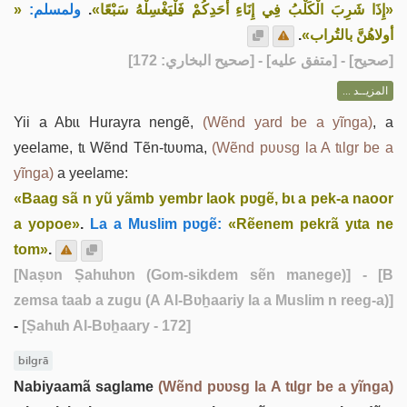
«
ولمسلم:
.
«إِذَا شَرِبَ الْكَلْبُ فِي إِنَاءِ أَحَدِكُمْ فَلْيَغْسِلْهُ سَبْعًا»
.
أولاهُنَّ بالتُراب»
] - [متفق عليه] - [صحيح البخاري: 172]
صحيح
[
المزيــد ...
Yii a Abɩɩ Hurayra nengẽ,
(Wẽnd yard be a yĩnga)
, a
yeelame, tɩ Wẽnd Tẽn-tʋʋma,
(Wẽnd pʋʋsg la A tɩlgr be a
yĩnga)
a yeelame:
«Baag sã n yũ yãmb yembr laok pʋgẽ, bɩ a pek-a naoor
a yopoe»
.
La a Muslim pʋgẽ:
«Rẽenem pekrã yɩta ne
tom»
.
[Naṣʋn Ṣahɩɩhʋn (Gom-sikdem sẽn manege)]
- [B
zemsa taab a zugu (A Al-Bʋẖaariy la a Muslim n reeg-a)]
-
[Ṣahɩɩh Al-Bʋẖaary - 172]
bilgrã
Nabiyaamã saglame
(Wẽnd pʋʋsg la A tɩlgr be a yĩnga)