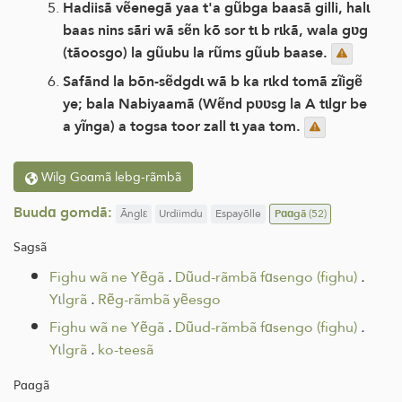
Hadiisã vẽenegã yaa t'a gũbga baasã gilli, halɩ
baas nins sãri wã sẽn kõ sor tɩ b rɩkã, wala gʋg
(tãoosgo) la gũubu la rũms gũub baase.
Safãnd la bõn-sẽdgdɩ wã b ka rɩkd tomã zĩigẽ
ye; bala Nabiyaamã (Wẽnd pʋʋsg la A tɩlgr be
a yĩnga) a togsa toor zall tɩ yaa tom.
Wilg Goɑmã lebg-rãmbã
Buudɑ gomdã:
Ãnglε
Urdiimdu
Espayõlle
Pɑɑgã
(52)
Sagsã
Fighu wã ne Yẽgã
.
Dũud-rãmbã fɑsengo (fighu)
.
Yɩlgrã
.
Rẽg-rãmbã yẽesgo
Fighu wã ne Yẽgã
.
Dũud-rãmbã fɑsengo (fighu)
.
Yɩlgrã
.
ko-teesã
Pɑɑgã