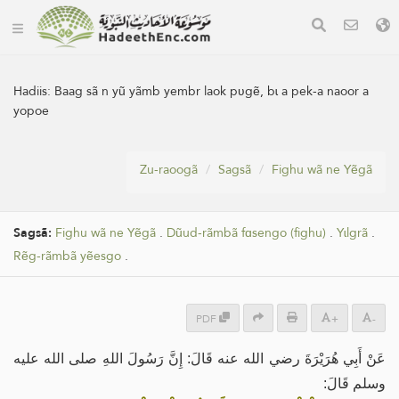
Hadiis:
Baag sã n yũ yãmb yembr laok pʋgẽ, bɩ a pek-a naoor a
yopoe
Zu-raoogã
Sagsã
Fighu wã ne Yẽgã
Sagsã:
Fighu wã ne Yẽgã
.
Dũud-rãmbã fɑsengo (fighu)
.
Yɩlgrã
.
Rẽg-rãmbã yẽesgo
.
PDF
+
-
عَنْ أَبِي هُرَيْرَةَ رضي الله عنه قَالَ: إِنَّ رَسُولَ اللهِ صلى الله عليه
وسلم قَالَ: