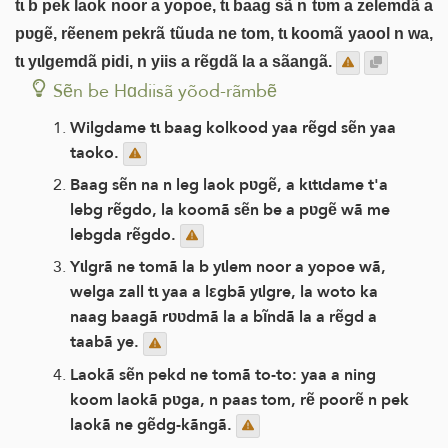
tɩ b pek laok noor a yopoe, tɩ baag sã n tʋm a zelemdã a
pʋgẽ, rẽenem pekrã tũuda ne tom, tɩ koomã yaool n wa,
tɩ yɩlgemdã pidi, n yiis a rẽgdã la a sãangã.
Sẽn be Hɑdiisã yõod-rãmbẽ
Wilgdame tɩ baag kolkood yaa rẽgd sẽn yaa
taoko.
Baag sẽn na n leg laok pʋgẽ, a kɩtɩdame t'a
lebg rẽgdo, la koomã sẽn be a pʋgẽ wã me
lebgda rẽgdo.
Yɩlgrã ne tomã la b yɩlem noor a yopoe wã,
welga zall tɩ yaa a lεgbã yɩlgre, la woto ka
naag baagã rʋʋdmã la a bĩndã la a rẽgd a
taabã ye.
Laokã sẽn pekd ne tomã to-to: yaa a ning
koom laokã pʋga, n paas tom, rẽ poorẽ n pek
laokã ne gẽdg-kãngã.