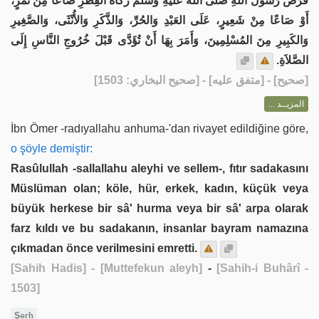
فَرَضَ رَسُولُ اللَّهِ صَلَّى اللهُ عَلَيْهِ وَسَلَّمَ زَكَاةَ الفِطْرِ صَاعًا مِنْ تَمْرٍ،
أَوْ صَاعًا مِنْ شَعِيرٍ، عَلَى العَبْدِ وَالحُرِّ، وَالذَّكَرِ وَالأُنْثَى، وَالصَّغِيرِ
وَالكَبِيرِ مِنَ المُسْلِمِينَ، وَأَمَرَ بِهَا أَنْ تُؤَدَّى قَبْلَ خُرُوجِ النَّاسِ إِلَى
الصَّلاَةِ.
] - [متفق عليه] - [صحيح البخاري: 1503]
صحيح
[
المزيــد ...
İbn Ömer -radıyallahu anhuma-'dan rivayet edildiğine göre,
o şöyle demiştir:
Rasûlullah -sallallahu aleyhi ve sellem-, fıtır sadakasını
Müslüman olan; köle, hür, erkek, kadın, küçük veya
büyük herkese bir sâ' hurma veya bir sâ' arpa olarak
farz kıldı ve bu sadakanın, insanlar bayram namazına
çıkmadan önce verilmesini emretti.
[Sahih Hadis]
- [Muttefekun aleyh]
-
[Sahih-i Buhârî -
1503]
Şerh