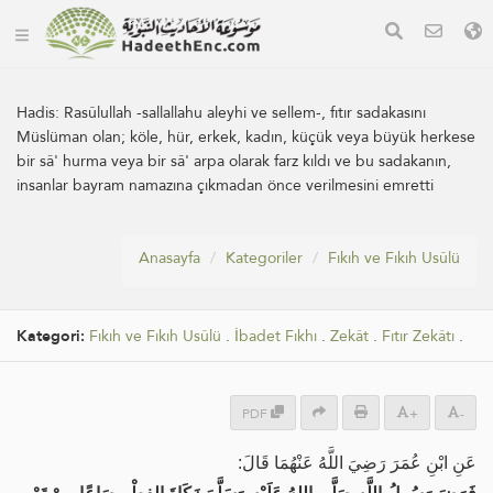
Hadis:
Rasûlullah -sallallahu aleyhi ve sellem-, fıtır sadakasını
Müslüman olan; köle, hür, erkek, kadın, küçük veya büyük herkese
bir sâ' hurma veya bir sâ' arpa olarak farz kıldı ve bu sadakanın,
insanlar bayram namazına çıkmadan önce verilmesini emretti
Anasayfa
Kategoriler
Fıkıh ve Fıkıh Usûlü
Kategori:
Fıkıh ve Fıkıh Usûlü
.
İbadet Fıkhı
.
Zekât
.
Fıtır Zekâtı
.
PDF
+
-
عَنِ ابْنِ عُمَرَ رَضِيَ اللَّهُ عَنْهُمَا قَالَ: