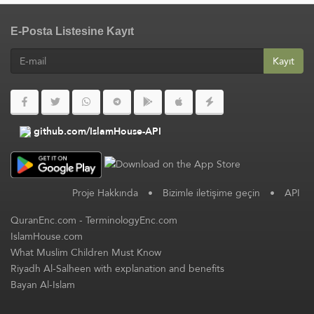
E-Posta Listesine Kayıt
Kayıt
github.com/IslamHouse-API
Proje Hakkında
•
Bizimle iletişime geçin
•
API
QuranEnc.com
-
TerminologyEnc.com
IslamHouse.com
What Muslim Children Must Know
Riyadh Al-Salheen with explanation and benefits
Bayan Al-Islam