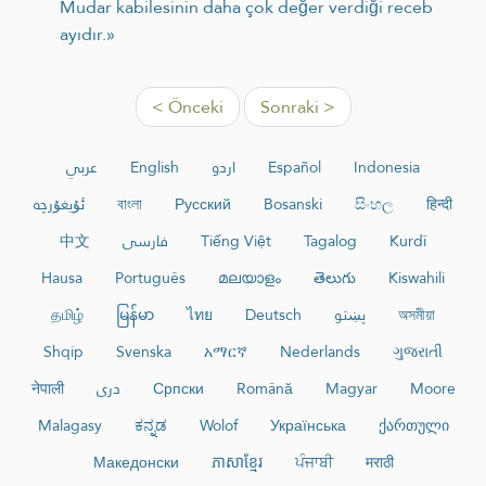
Mudar kabilesinin daha çok değer verdiği receb
ayıdır.»
< Önceki
Sonraki >
عربي
English
اردو
Español
Indonesia
ئۇيغۇرچە
বাংলা
Русский
Bosanski
සිංහල
हिन्दी
中文
فارسی
Tiếng Việt
Tagalog
Kurdî
Hausa
Português
മലയാളം
తెలుగు
Kiswahili
தமிழ்
မြန်မာ
ไทย
Deutsch
پښتو
অসমীয়া
Shqip
Svenska
አማርኛ
Nederlands
ગુજરાતી
नेपाली
دری
Српски
Română
Magyar
Moore
Malagasy
ಕನ್ನಡ
Wolof
Українська
ქართული
Македонски
ភាសាខ្មែរ
ਪੰਜਾਬੀ
मराठी