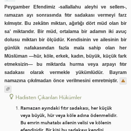
Peygamber Efendimiz -sallallahu aleyhi ve sellem-,
ramazan ayı sonrasında fıtır sadakası vermeyi farz
kılmıştır. Bu zekâtın miktarı, ağırlığı dört müd olan bir
sa' miktarıdır. Bir müd, ortalama bir adamın iki avuç
dolusu miktarı bir ölçüdür. Kendisinin ve ailesinin bir
günlük nafakasından fazla mala sahip olan her
Müslüman —hür, köle, erkek, kadın, büyük, küçük fark
etmeksizin— bu miktarda hurma veya arpayı fıtır
sadakası olarak vermekle yükümlüdür. Bayram
namazına çıkılmadan önce verilmesini emretmiştir.
Hadisten Çıkarılan Hükümler
Ramazan ayındaki fıtır sadakası, her küçük
veya büyük, hür veya köle adına ödenmelidir.
Bu emrin muhatabı ailenin velisi ve kölenin
efendisidir. Bir kişi bu sadakayı kendisi,