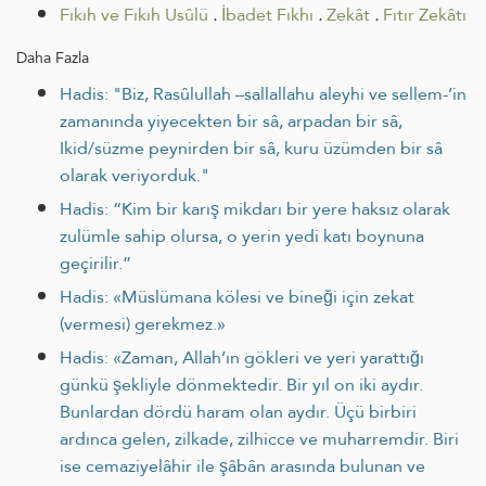
Fıkıh ve Fıkıh Usûlü
.
İbadet Fıkhı
.
Zekât
.
Fıtır Zekâtı
Daha Fazla
Hadis: "Biz, Rasûlullah –sallallahu aleyhi ve sellem-’in
zamanında yiyecekten bir sâ, arpadan bir sâ,
Ikid/süzme peynirden bir sâ, kuru üzümden bir sâ
olarak veriyorduk."
Hadis: “Kim bir karış mikdarı bir yere haksız olarak
zulümle sahip olursa, o yerin yedi katı boynuna
geçirilir.”
Hadis: «Müslümana kölesi ve bineği için zekat
(vermesi) gerekmez.»
Hadis: «Zaman, Allah’ın gökleri ve yeri yarattığı
günkü şekliyle dönmektedir. Bir yıl on iki aydır.
Bunlardan dördü haram olan aydır. Üçü birbiri
ardınca gelen, zilkade, zilhicce ve muharremdir. Biri
ise cemaziyelâhir ile şâbân arasında bulunan ve