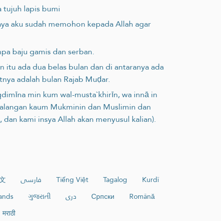
 tujuh lapis bumi
scaya aku sudah memohon kepada Allah agar
anpa baju gamis dan serban.
 itu ada dua belas bulan dan di antaranya ada
tnya adalah bulan Rajab Muḍar.
qdimīna min kum wal-musta`khirīn, wa innā in
i kalangan kaum Mukminin dan Muslimin dan
an kami insya Allah akan menyusul kalian).
文
فارسی
Tiếng Việt
Tagalog
Kurdî
ands
ગુજરાતી
دری
Српски
Română
मराठी