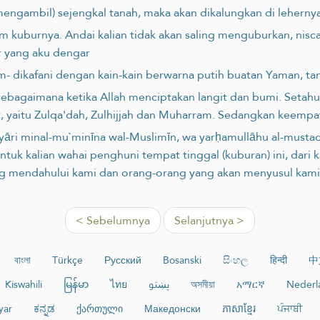
engambil) sejengkal tanah, maka akan dikalungkan di lehernya
lam kuburnya. Andai kalian tidak akan saling menguburkan, ni
r yang aku dengar
allam- dikafani dengan kain-kain berwarna putih buatan Yaman, t
ebagaimana ketika Allah menciptakan langit dan bumi. Setahun
t, yaitu Zulqa'dah, Zulhijjah dan Muharram. Sedangkan keempa
diyāri minal-mu`minīna wal-Muslimīn, wa yarḥamullāhu al-musta
untuk kalian wahai penghuni tempat tinggal (kuburan) ini, dar
mendahului kami dan orang-orang yang akan menyusul kami, d
< Sebelumnya
Selanjutnya >
বাংলা
Türkçe
Русский
Bosanski
සිංහල
हिन्दी
中
Kiswahili
မြန်မာ
ไทย
پښتو
অসমীয়া
አማርኛ
Nederl
yar
ಕನ್ನಡ
ქართული
Македонски
ភាសាខ្មែរ
ਪੰਜਾਬੀ