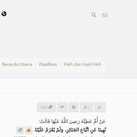
a
Beranda Utama
Klasifikasi
Fikih dan Uṣūl Fikih
PDF
+
-
عَنْ أُمِّ عَطِيَّةَ رَضِيَ اللَّهُ عَنْهَا قَالَتْ:
نُهِينَا عَنِ اتِّبَاعِ الجَنَائِزِ، وَلَمْ يُعْزَمْ عَلَيْنَا.