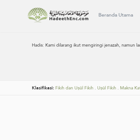
Beranda Utama
Hadis:
Kami dilarang ikut mengiringi jenazah, namun l
Klasifikasi:
Fikih dan Uṣūl Fikih
.
Uṣūl Fikih
.
Makna Ka