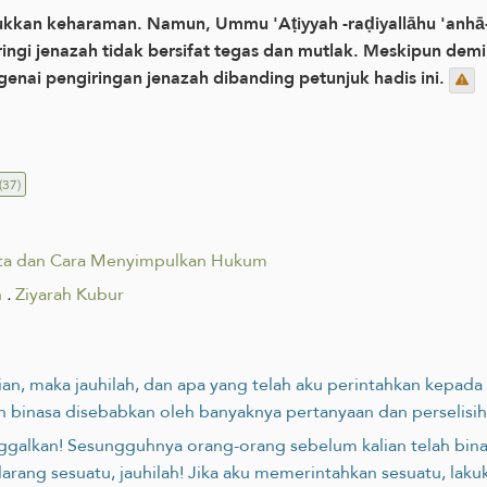
ukkan keharaman. Namun, Ummu 'Aṭiyyah -raḍiyallāhu 'anh
ngi jenazah tidak bersifat tegas dan mutlak. Meskipun demik
enai pengiringan jenazah dibanding petunjuk hadis ini.
(37)
ta dan Cara Menyimpulkan Hukum
h
.
Ziyarah Kubur
lian, maka jauhilah, dan apa yang telah aku perintahkan kepada
 binasa disebabkan oleh banyaknya pertanyaan dan perselisi
inggalkan! Sesungguhnya orang-orang sebelum kalian telah bin
arang sesuatu, jauhilah! Jika aku memerintahkan sesuatu, lak