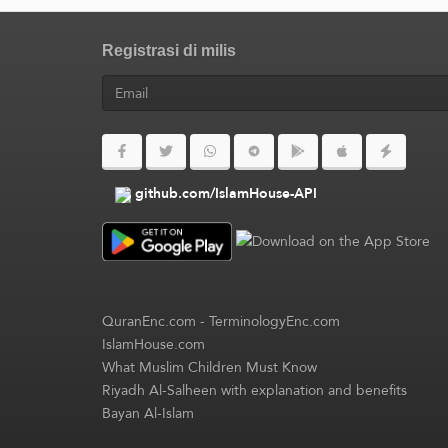
Registrasi di milis
github.com/IslamHouse-API
QuranEnc.com
-
TerminologyEnc.com
IslamHouse.com
What Muslim Children Must Know
Riyadh Al-Salheen with explanation and benefits
Bayan Al-Islam