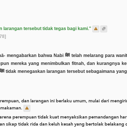
 larangan tersebut tidak tegas bagi kami."
78]
g para wanita ikut mengiringi jenazah. Hal itu disebabkan
taupun mereka yang menimbulkan fitnah, dan kurangnya k
erempuan, dan larangan ini berlaku umum, mulai dari mengi
pemakaman.
h karena perempuan tidak kuat menyaksikan pemandangan 
an sikap tidak rida dan keluh kesah yang bertolak belakan