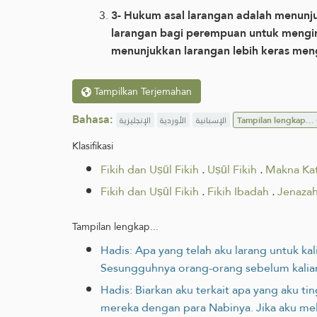
3- Hukum asal larangan adalah menunj
larangan bagi perempuan untuk mengiri
menunjukkan larangan lebih keras meng
Tampilkan Terjemahan
Bahasa:
الإنجليزية
الأوردية
الإسبانية
Tampilan lengkap...
Klasifikasi
Fikih dan Uṣūl Fikih
.
Uṣūl Fikih
.
Makna Ka
Fikih dan Uṣūl Fikih
.
Fikih Ibadah
.
Jenaza
Tampilan lengkap...
Hadis: Apa yang telah aku larang untuk ka
Sesungguhnya orang-orang sebelum kalian
Hadis: Biarkan aku terkait apa yang aku t
mereka dengan para Nabinya. Jika aku mel