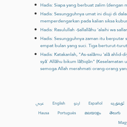
Hadis: Siapa yang berbuat zalim (dengan m
Hadis: Sesungguhnya umat ini diuji di da
memperdengarkan pada kalian siksa kubu
Hadis: Rasulullah -ṣallallāhu 'alaihi wa s
Hadis: Sesungguhnya zaman itu berputar s
empat bulan yang suci. Tiga berturut-turu
Hadis: Katakanlah, "As-salāmu 'alā ahlid-
syā` Allāhu bikum lāḥiqūn" (Keselamatan 
semoga Allah merahmati orang-orang yang 
عربي
English
اردو
Español
ئۇيغۇرچە
Hausa
Português
മലയാളം
తెలుగు
Mag