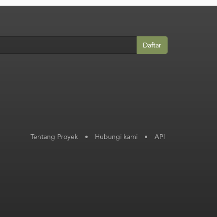
Daftar
Tentang Proyek
•
Hubungi kami
•
API