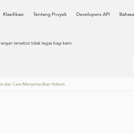
Klasifikasi
Tentang Proyek
Developers API
Bahas
arangan tersebut tidak tegas bagi kami
ta dan Cara Menyimpulkan Hukum
.