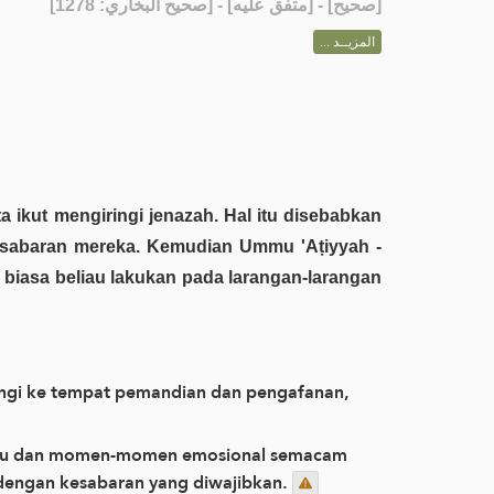
] - [متفق عليه] - [صحيح البخاري: 1278]
صحيح
[
المزيــد ...
esabaran mereka. Kemudian Ummu 'Aṭiyyah -
ringi ke tempat pemandian dan pengafanan,
haru dan momen-momen emosional semacam
g dengan kesabaran yang diwajibkan.