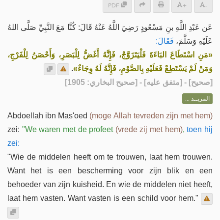
PDF
+
-
عَن عَبْدِ اللَّهِ بنِ مَسْعُودٍ رَضِيَ اللَّهُ عَنْهُ قَالَ: كُنَّا مَعَ النَّبِيِّ صَلَّى اللهُ
عَلَيْهِ وَسَلَّمَ،
فَقَالَ:
«مَنِ اسْتَطَاعَ البَاءَةَ فَلْيَتَزَوَّجْ، فَإِنَّهُ أَغَضُّ لِلْبَصَرِ، وَأَحْصَنُ لِلْفَرْجِ،
.
وَمَنْ لَمْ يَسْتَطِعْ فَعَلَيْهِ بِالصَّوْمِ، فَإِنَّهُ لَهُ وِجَاءٌ»
] - [متفق عليه] - [صحيح البخاري: 1905]
صحيح
[
المزيــد ...
Abdoellah ibn Mas'oed
(moge Allah tevreden zijn met hem)
zei:
"We waren met de profeet
(vrede zij met hem)
,
toen hij
zei:
"
Wie de middelen heeft om te trouwen, laat hem trouwen.
Want het is een bescherming voor zijn blik en een
behoeder van zijn kuisheid. En wie de middelen niet heeft,
laat hem vasten. Want vasten is een schild voor hem."