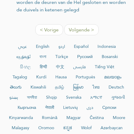
worden de deuren van de Hel gesloten en worden
de duivels in ketenen gelegd
< Vorige
Volgende >
عربي
English
اردو
Español
Indonesia
ئۇيغۇرچە
বাংলা
Türkçe
Русский
Bosanski
සිංහල
हिन्दी
中文
فارسی
Tiếng Việt
Tagalog
Kurdî
Hausa
Português
മലയാളം
తెలుగు
Kiswahili
தமிழ்
မြန်မာ
ไทย
Deutsch
پښتو
অসমীয়া
Shqip
Svenska
አማርኛ
ગુજરાતી
Кыргызча
नेपाली
Lietuvių
دری
Српски
Kinyarwanda
Română
Magyar
Čeština
Moore
Malagasy
Oromoo
ಕನ್ನಡ
Wolof
Azərbaycan