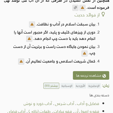
همچنین از نفس کشیدن در ظرفی که از آن آب می نوشد نهی
فرموده است.
از فوائد حدیث
بیان سبقت اسلام در آداب و نظافت.
دوری از چیزهای کثیف و پلید، اگر مجبور است آنها را
انجام دهد باید با دست چپ انجام دهد.
بیان نمودن جایگاه دست راست و برتریت آن از دست
چپ.
کمال شریعت اسلامی و جامعیت تعالیم آن.
مشاهده ترجمه ها
زبان:
الإنجليزية
الأوردية
الإسبانية
بیشتر
(55)
دسته بندی ها
فضایل و آداب
.
آداب شرعی
.
آداب خورد و نوش
فقه و اصول آن
.
فقه عبادات
.
طهارت (پاکی)
.
آداب قضای