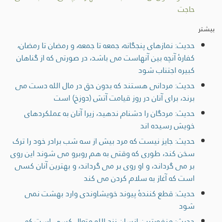
حاجت
بیشتر
حديث: نمازهای پنجگانه، جمعه تا جمعه، و رمضان تا رمضان،
کفارۀ آنچه بین آنهاست می باشد، در صورتی که از گناهان
کبیره اجتناب شود
حديث: مردانى هستند كه بدون حق در مال الله دست مى
برند، براى آنان در روز قيامت آتش (دوزخ) است
حديث: مردگان را دشنام ندهید، زیرا آنان به عملکردهای
خويش رسيده اند
حديث: جايز نيست كه مرد بيش از سه شب برادر خود را ترک
سخن كند، طوری که وقتى به هم روبرو می شوند اين روى
بر مى گرداند، و او روى بر مى گرداند، و بهترین آنان كسى
است كه آغاز به سلام كردن مى كند
حديث: قطع کنندۀ پیوند خویشاوندی وارد بهشت نمی
شود
حديث: منفورترین انسان نزد الله متعال کسی است که