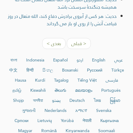
همیشه جنگندۀ سرسخت باشد
حديث: هر کس از آبروی برادرش دفاع کند، الله متعال در روز
قیامت آتش را از روی او باز می گرداند
< قبلی
بعدی >
عربي
English
اردو
Español
Indonesia
বাংলা
中文
हिन्दी
සිංහල
Bosanski
Русский
Türkçe
فارسی
Tiếng Việt
Tagalog
Kurdî
Hausa
தமிழ்
Kiswahili
తెలుగు
മലയാളം
Português
မြန်မာ
ไทย
Deutsch
پښتو
অসমীয়া
Shqip
ગુજરાતી
Nederlands
አማርኛ
Svenska
Српски
Lietuvių
Yorùbá
नेपाली
Кыргызча
Magyar
Română
Kinyarwanda
Soomaali