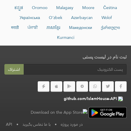
ಕನ್ನಡ
Oromoo
Malagasy
Moore
Čeština
Українська
O‘zbek
Azərbaycan
Wolof
मराठी
ਪੰਜਾਬੀ
ភាសាខ្មែរ
Македонски
ქართული
Kurmancî
ثبت نام در لیست پستی
اشتراک
github.com/IslamHouse-API
در مورد پروژه
•
با ما تماس بگیرید
•
API