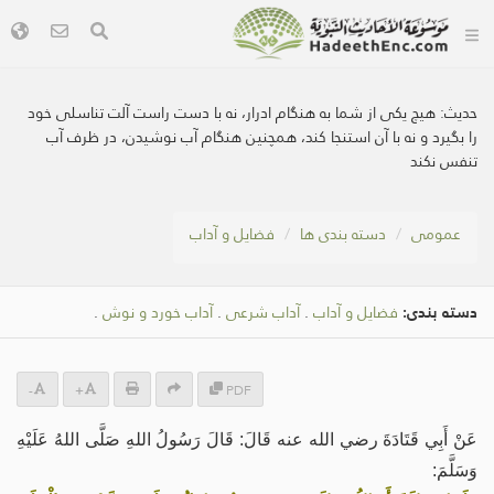
حديث:
هیچ یکی از شما به هنگام ادرار، نه با دست راست آلت تناسلی خود
را بگيرد و نه با آن استنجا کند، همچنين هنگام آب نوشيدن، در ظرف آب
تنفس نکند
عمومی
دسته بندی ها
فضایل و آداب
دسته بندی:
فضایل و آداب
.
آداب شرعی
.
آداب خورد و نوش
.
-
+
PDF
عَنْ أَبِي قَتَادَةَ رضي الله عنه قَالَ: قَالَ رَسُولُ اللهِ صَلَّى اللهُ عَلَيْهِ
وَسَلَّمَ: