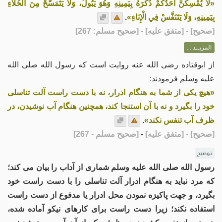
«لَا يُمْسِكَنَّ أَحَدُكُمْ ذَكَرَهُ بِيَمِينِهِ وَهُوَ يَبُولُ، وَلَا يَتَمَسَّحْ مِنَ الْخَلَاءِ
بِيَمِينِهِ، وَلَا يَتَنَفَّسْ فِي الْإِنَاءِ»
.
[
صحيح
] - [متفق عليه] - [صحيح مسلم: 267]
المزيــد ...
از ابوقتاده رضی الله عنه روایت است که رسول الله صلی الله
علیه وسلم فرمودند:
«هیچ یکی از شما به هنگام ادرار، نه با دست راست آلت تناسلی
خود را بگيرد و نه با آن استنجا کند، همچنين هنگام آب نوشيدن، در
ظرف آب تنفس نکند»
.
[صحیح]
- [متفق علیه]
-
[صحیح مسلم - 267]
توضیح
رسول الله صلی الله علیه وسلم شماری از آداب را بیان می کند؛
که مرد نباید به هنگام ادرار آلت تناسلی را با دست راست خود
بگیرد، و جهت پاکیزه نمودن محل ادرار یا مدفوع از دست راست
استفاده نکند؛ زیرا دست راست برای کارهای نیکو آماده شده،