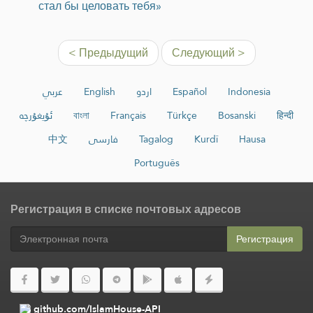
стал бы целовать тебя»
< Предыдущий
Следующий >
عربي
English
اردو
Español
Indonesia
ئۇيغۇرچە
বাংলা
Français
Türkçe
Bosanski
हिन्दी
中文
فارسی
Tagalog
Kurdî
Hausa
Português
Регистрация в списке почтовых адресов
Регистрация
github.com/IslamHouse-API