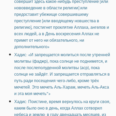
совершит здесь какое-нибудь преступление [или:
нововведение в области религии] или
предоставит убежище совершившему
преступление [или вводящему новшества в
религию], постигнет проклятие Аллаха, ангелов и
всех людей, а в День воскресения Аллах не
примет от него ни обязательного, ни
дополнительного»
Хадис: «И запрещается молиться после утренней
молитвы (фаджр), пока солнце не поднимется, и
после послеполуденной молитвы (аср), пока
солнце не зайдёт. И запрещается отправляться в
путь ради посещения чего-либо, кроме трёх
мечетей. Это мечеть Аль-Харам, мечеть Аль-Акса
и эта моя мечеть”»
Хадис: Поистине, время вернулось на круги своя,
каким было оно в день, когда Аллах сотворил
небеса и землю: в году двенадцать месяцев, из