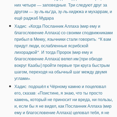
них четыре — заповедные. Три следуют друг за
другом — зу-ль-кы‘да, зу-ль-хиджжа и мухаррам, и
ещё раджаб Мудара
Хадис: «Когда Посланник Аллаха (мир ему и
благословение Аллаха) со своими сподвижниками
прибыл в Мекку, язычники стали говорить: “К вам
придут люди, ослабленные ясрибской
лихорадкой”. И тогда Пророк (мир ему и
благословение Аллаха) велел им [при обходе
вокруг Каабы] пройти первые три круга быстрым
шагом, переходя на обычный шаг между двумя
углами».
Хадис: подошёл к Чёрному камню и поцеловал
его, сказав: «Поистине, я знаю, что ты просто
камень, который не приносит ни вреда, ни пользы,
и, если бы я не видел, как Посланник Аллаха (мир
ему и благословение Аллаха) целовал тебя, я не