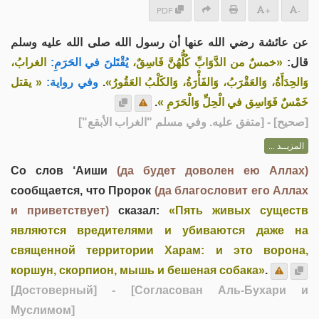
PDF
+
-
عن عائشة رضي الله عنها أن رسول الله صلى الله عليه وسلم
قال:
«خمسٌ من الدَّوَابِّ كُلُّهُنَّ فَاسِقٌ،
يُقْتَلنَ في الحَرَمِ:
الغرابُ،
« يقتل
وفي رواية:
.
وَالحِدَأَةُ، وَالعَقْرَبُ، وَالفَأْرَةُ، وَالكَلْبُ العَقُورُ»
.
خَمْسٌ فَوَاسِق في الْحِلِّ وَالْحَرَمِ »
] - [متفق عليه. وفي مسلم "الغراب الأبقع"]
صحيح
[
المزيــد ...
Со слов ‘Аиши
(да будет доволен ею Аллах)
сообщается, что Пророк
(да благословит его Аллах
и приветствует)
сказал:
«Пять живых существ
являются вредителями и убиваются даже на
священной территории Харам: и это ворона,
коршун, скорпион, мышь и бешеная собака»
.
[Достоверный]
- [Согласован Аль-Бухари и
Муслимом]