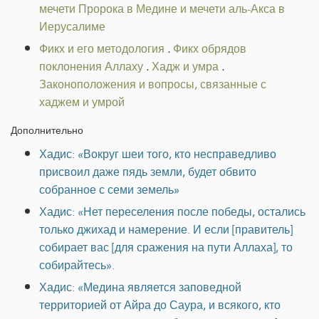
мечети Пророка в Медине и мечети аль-Акса в
Иерусалиме
Фикх и его методология
.
Фикх обрядов
поклонения Аллаху
.
Хадж и умра
.
Законоположения и вопросы, связанные с
хаджем и умрой
Дополнительно
Хадис: «Вокруг шеи того, кто несправедливо
присвоил даже пядь земли, будет обвито
собранное с семи земель»
Хадис: «Нет переселения после победы, остались
только джихад и намерение. И если [правитель]
собирает вас [для сражения на пути Аллаха], то
собирайтесь».
Хадис: «Медина является заповедной
территорией от Айра до Саура, и всякого, кто