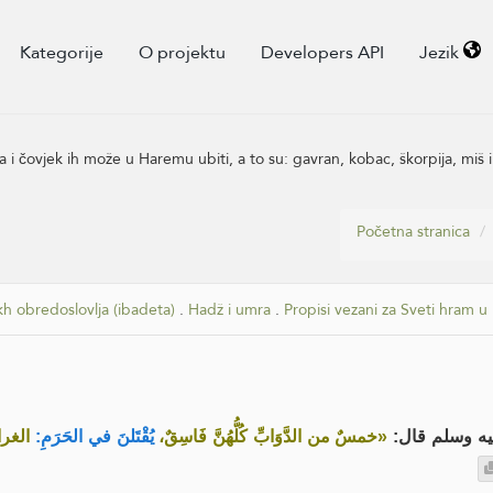
Kategorije
O projektu
Developers API
Jezik
na i čovjek ih može u Haremu ubiti, a to su: gavran, kobac, škorpija, miš 
Početna stranica
kh obredoslovlja (ibadeta)
.
Hadž i umra
.
Propisi vezani za Sveti hram 
ليه وسلم قال
«خمسٌ من الدَّوَابِّ كُلُّهُنَّ فَاسِقٌ،
يُقْتَلنَ في الحَرَمِ:
الغراب»