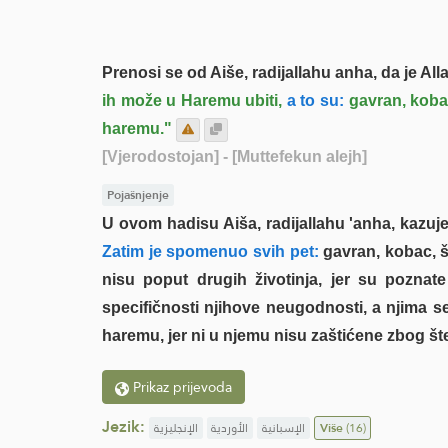
Prenosi se od Aiše, radijallahu anha, da je All
ih može u Haremu ubiti,
a to su:
gavran, kobac
haremu."
[Vjerodostojan]
- [Muttefekun alejh]
Pojašnjenje
U ovom hadisu Aiša, radijallahu 'anha, kazuje 
Zatim je spomenuo svih pet:
gavran, kobac, šk
nisu poput drugih životinja, jer su pozn
specifičnosti njihove neugodnosti, a njima s
haremu, jer ni u njemu nisu zaštićene zbog št
Prikaz prijevoda
Jezik:
الإنجليزية
الأوردية
الإسبانية
Više
(16)