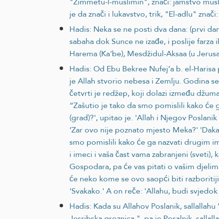
"Zimmetu-l-muslimin", znači: jamstvo musli
je da znači i lukavstvo, trik, "El-adlu" znači:
Hadis: Neka se ne posti dva dana: (prvi da
sabaha dok Sunce ne izađe, i poslije farza
Harema (Ka'be), Mesdžidul-Aksaa (u Jerusa
Hadis: Od Ebu Bekree Nufej’a b. el-Harisa p
je Allah stvorio nebesa i Zemlju. Godina se
četvrti je redžep, koji dolazi između džum
“Zašutio je tako da smo pomislili kako će 
(grad)?', upitao je. 'Allah i Njegov Poslan
‘Zar ovo nije poznato mjesto Meka?' 'Dakako
smo pomislili kako će ga nazvati drugim im
i imeci i vaša čast vama zabranjeni (sveti
Gospodara, pa će vas pitati o vašim djeli
će neko kome se ovo saopći biti razboritiji 
'Svakako.' A on reče: 'Allahu, budi svjedo
Hadis: Kada su Allahov Poslanik, sallallahu 
Jesribska groznica.", pa je Posalnik, salla