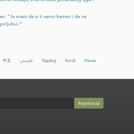
ao: "Ja znam da si ti samo kamen i da ne
 poljubio.“
中文
فارسی
Tagalog
Kurdî
Hausa
Registracija