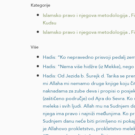
Kategorije
Islamsko pravo i njegova metodologija
.
F
Kudsu
Islamsko pravo i njegova metodologija
.
F
Više
Hadis: “Ko nepravedno prisvoji pedalj ze
Hadis: "Nema više hidžre (iz Mekke), nego
Hadis: Od Jezida b. Šurejk d. Tarika se pre
mi Allaha mi nemamo druge knjige koju čita
naknadama za zube deva i propisi o posjeko
(zaštićeno područje) od Ajra do Sevra. Ko 
meleka i svih ljudi. Allah mu na Sudnjem d
njega ima pravo i najniži međunjima. Ko pr
Sudnjem danu neće biti primljeno ni pokaja
je Allahovo prokletstvo, prokletstvo melek