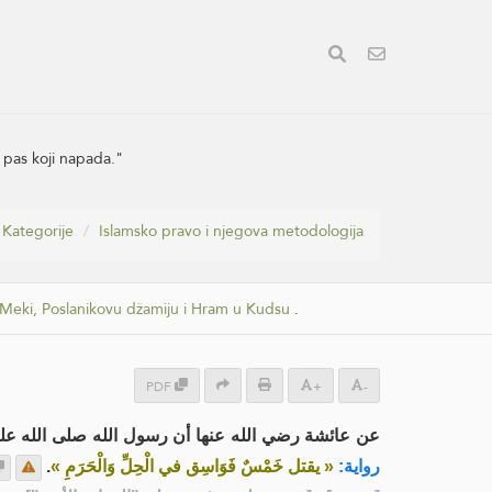
i pas koji napada."
Kategorije
Islamsko pravo i njegova metodologija
u Meki, Poslanikovu džamiju i Hram u Kudsu
.
PDF
+
-
عن عائشة رضي الله عنها أن رسول الله صلى الله ع:
.
« يقتل خَمْسٌ فَوَاسِق في الْحِلِّ وَالْحَرَمِ »
رواية: