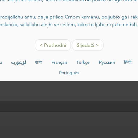
radijallahu anhu, da je prišao Crnom kamenu, poljubio ga i rek
slanika, sallallahu alejhi ve sellem, kako te ljubi, ni ja te ne bih
< Prethodni
Sljedeći >
a
ئۇيغۇرچە
বাংলা
Français
Türkçe
Русский
हिन्दी
Português