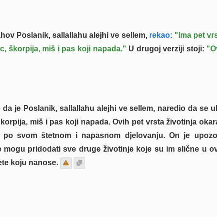
ahov Poslanik, sallallahu alejhi ve sellem,
rekao:
"Ima pet vrs
, škorpija, miš i pas koji napada."
U drugoj verziji stoji:
"O
da je Poslanik, sallallahu alejhi ve sellem, naredio da se ub
orpija, miš i pas koji napada. Ovih pet vrsta životinja okar
ate po svom štetnom i napasnom djelovanju. On je upozo
e mogu pridodati sve druge životinje koje su im slične u o
ete koju nanose.