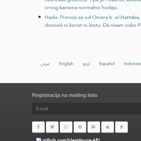
crnog kamena normalno hodaju.
Hadis: Prenosi se od Omera b. el-Hattaba, 
donosiš ni korist ni štetu. Da nisam vidio Po
عربي
English
اردو
Español
Indonesi
Registracija na mailing listu
github.com/IslamHouse-API