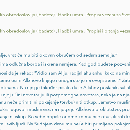
ikh obredoslovlja (ibadeta)
.
Hadž i umra
.
Propisi vezani za Sv
ikh obredoslovlja (ibadeta)
.
Hadž i umra
.
Propisi i pitanja vez
mlje, vrat će mu biti okovan obručem od sedam zemalja.”
 ima odlučna borba i iskrena namjera. Kad god budete pozvani
nosi da je rekao: "Vidio sam Aliju, radijallahu anhu, kako na mi
mo osim Allahove knjige i onoga što je na ovoj stranici." Zatim
tinama. Na njoj je također pisalo da je Allahov poslanik, salla
u njoj učini novotariju ili potpomogne novotara, neka je na nj
anu neće primiti ni pokajanje (tevbu) niti otkup. Jamstvo musli
ekrši ugovor muslimana, na njega je Allahovo prokletstvo, prokl
nje ni iskup. Ko sebe pripiše onome ko mu nije otac, ili rob ko
a i svih ljudi. Na Sudnjem danu mu neće biti primljeno pokajanj