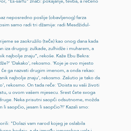
r, "Es-sarfu" znači: pokajanje, tevba, a rečeno
maz neposredno poslije (obavljenog) farza
osim samo radi tri džamije: radi Mesdžidul-
„Vrijeme se zaokružilo (teče) kao onog dana kada
dan iza drugog: zulkade, zulhidže i muharem, a
nik najbolje znaju”, rekoše. Kaže Ebu Bekra:
idže?' 'Dakako', rekosmo. 'Koje je ovo mjesto
ako će ga nazvati drugim imenom, a onda rekao:
anik najbolje znaju', rekosmo. Zašutio je tako da
', rekosmo. On tada reče: 'Doista su vaši životi
mjestu, u ovom vašem mjesecu. Srest ćete svoga
ni druge. Neka prisutni saopći odsutnome, možda
m li saopćio, jesam li saopćio?!' Kazali smo:
vorili: "Dolazi vam narod kojeg je oslabila
fa žurno hodaju, a da između jemenskog ugla i