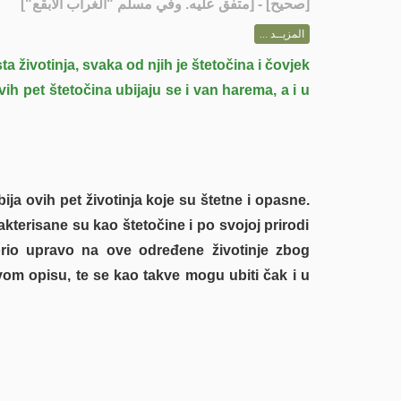
] - [متفق عليه. وفي مسلم "الغراب الأبقع"]
صحيح
[
المزيــد ...
ta životinja, svaka od njih je štetočina i čovjek
vih pet štetočina ubijaju se i van harema, a i u
ija ovih pet životinja koje su štetne i opasne.
akterisane su kao štetočine i po svojoj prirodi
rio upravo na ove određene životinje zbog
vom opisu, te se kao takve mogu ubiti čak i u