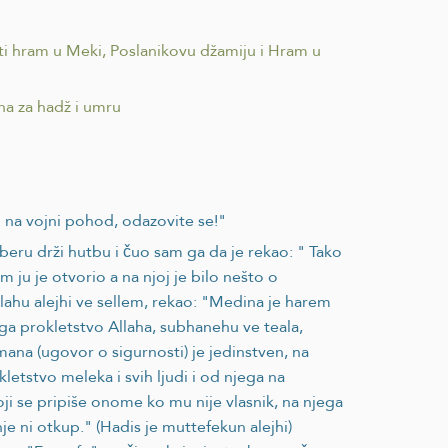
eti hram u Meki, Poslanikovu džamiju i Hram u
ana za hadž i umru
 na vojni pohod, odazovite se!"
nberu drži hutbu i čuo sam ga da je rekao: " Tako
 ju je otvorio a na njoj je bilo nešto o
llahu alejhi ve sellem, rekao: "Medina je harem
ega prokletstvo Allaha, subhanehu ve teala,
mana (ugovor o sigurnosti) je jedinstven, na
etstvo meleka i svih ljudi i od njega na
ji se pripiše onome ko mu nije vlasnik, na njega
e ni otkup." (Hadis je muttefekun alejhi)