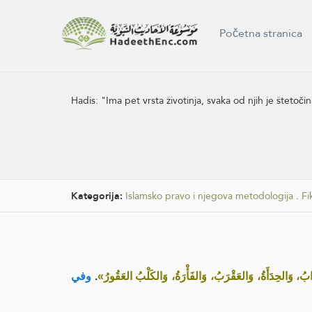
Početna stranica
Hadis:
"Ima pet vrsta životinja, svaka od njih je štetoči
Kategorija:
Islamsko pravo i njegova metodologija
.
Fi
وفي
.
ُ، وَالحِدَأَةُ، وَالعَقْرَبُ، وَالفَأْرَةُ، وَالكَلْبُ العَقُورُ