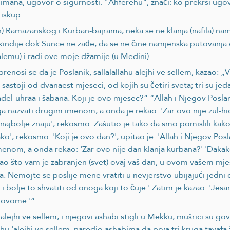
mana, ugovor o sigurnosti. "Ahferehu", znači: ko prekrši ugovo
 iskup.
n) Ramazanskog i Kurban-bajrama; neka se ne klanja (nafila) na
 ikindije dok Sunce ne zađe; da se ne čine namjenska putovanja 
lemu) i radi ove moje džamije (u Medini).
renosi se da je Poslanik, sallalallahu alejhi ve sellem, kazao: 
 sastoji od dvanaest mjeseci, od kojih su četiri sveta; tri su je
adel-uhraa i šabana. Koji je ovo mjesec?” “Allah i Njegov Posla
ga nazvati drugim imenom, a onda je rekao: 'Zar ovo nije zul-h
ik najbolje znaju', rekosmo. Zašutio je tako da smo pomislili k
', rekosmo. 'Koji je ovo dan?', upitao je. 'Allah i Njegov Posl
enom, a onda rekao: 'Zar ovo nije dan klanja kurbana?' 'Dakako
), kao što vam je zabranjen (svet) ovaj vaš dan, u ovom vašem 
ma. Nemojte se poslije mene vratiti u nevjerstvo ubijajući jed
i bolje to shvatiti od onoga koji to čuje.' Zatim je kazao: 'Jesa
k ovome.'“
'alejhi ve sellem, i njegovi ashabi stigli u Mekku, mušrici su go
llahu 'alejhi ve sellem, naredio ashabima da prva tri kruga tava