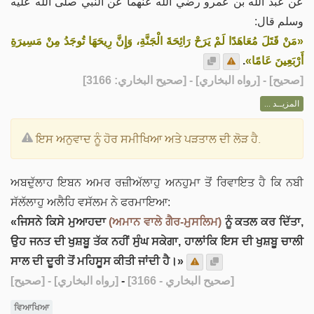
عن عبد الله بن عمرو رضي الله عنهما عن النبي صلى الله عليه
وسلم قال:
«مَنْ قَتَلَ مُعَاهَدًا ‌لَمْ ‌يَرَحْ ‌رَائِحَةَ الْجَنَّةِ، وَإِنَّ رِيحَهَا تُوجَدُ مِنْ مَسِيرَةِ
.
أَرْبَعِينَ عَامًا»
] - [رواه البخاري] - [صحيح البخاري: 3166]
صحيح
[
المزيــد ...
ਇਸ ਅਨੁਵਾਦ ਨੂੰ ਹੋਰ ਸਮੀਖਿਆ ਅਤੇ ਪੜਤਾਲ ਦੀ ਲੋੜ ਹੈ.
ਅਬਦੁੱਲਾਹ ਇਬਨ ਅਮਰ ਰਜ਼ੀਅੱਲਾਹੁ ਅਨਹੁਮਾ ਤੋਂ ਰਿਵਾਇਤ ਹੈ ਕਿ ਨਬੀ
ਸੱਲੱਲਾਹੁ ਅਲੈਹਿ ਵਸੱਲਮ ਨੇ ਫਰਮਾਇਆ:
«ਜਿਸਨੇ ਕਿਸੇ ਮੁਆਹਦਾ
(ਅਮਾਨ ਵਾਲੇ ਗੈਰ-ਮੁਸਲਿਮ)
ਨੂੰ ਕਤਲ ਕਰ ਦਿੱਤਾ,
ਉਹ ਜਨਤ ਦੀ ਖੁਸ਼ਬੂ ਤੱਕ ਨਹੀਂ ਸੁੰਘ ਸਕੇਗਾ, ਹਾਲਾਂਕਿ ਇਸ ਦੀ ਖੁਸ਼ਬੂ ਚਾਲੀ
ਸਾਲ ਦੀ ਦੂਰੀ ਤੋਂ ਮਹਿਸੂਸ ਕੀਤੀ ਜਾਂਦੀ ਹੈ।»
[صحيح]
- [رواه البخاري]
-
[صحيح البخاري - 3166]
ਵਿਆਖਿਆ