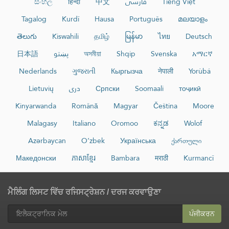
සිංහල
हिन्दी
中文
فارسی
Tiếng Việt
Tagalog
Kurdî
Hausa
Português
മലയാളം
తెలుగు
Kiswahili
தமிழ்
မြန်မာ
ไทย
Deutsch
日本語
پښتو
অসমীয়া
Shqip
Svenska
አማርኛ
Nederlands
ગુજરાતી
Кыргызча
नेपाली
Yorùbá
Lietuvių
دری
Српски
Soomaali
тоҷикӣ
Kinyarwanda
Română
Magyar
Čeština
Moore
Malagasy
Italiano
Oromoo
ಕನ್ನಡ
Wolof
Azərbaycan
O‘zbek
Українська
ქართული
Македонски
ភាសាខ្មែរ
Bambara
मराठी
Kurmancî
ਮੈਲਿੰਗ ਲਿਸਟ ਵਿੱਚ ਰਜਿਸਟ੍ਰੇਸ਼ਨ / ਦਰਜ ਕਰਵਾਉਣਾ
ਪੰਜੀਕਰਨ