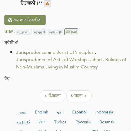
ਚੇਤਾਵਨੀ।**
ਅਨੁਵਾਦ ਦਿਖਾਓਣਾ
ਭਾਸ਼ਾ:
الإنجليزية
الأوردية
الإسبانية
ਹੋਰ
(60)
ਸ਼੍ਰੇਣੀਆਂ
Jurisprudence and Juristic Principles
.
Jurisprudence of Acts of Worship
.
Jihad
.
Rulings of
Non-Muslims Living in Muslim Country
ਹੋਰ
< ਪਿਛਲਾ
ਅਗਲਾ >
عربي
English
اردو
Español
Indonesia
ئۇيغۇرچە
বাংলা
Türkçe
Русский
Bosanski