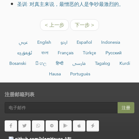
圣训: 对真主来说，最憎恶的人是争吵最激烈的。
< 上一步
下一步 >
عربي
English
اردو
Español
Indonesia
ئۇيغۇرچە
বাংলা
Français
Türkçe
Русский
Bosanski
සිංහල
हिन्दी
فارسی
Tagalog
Kurdî
Hausa
Português
注册邮箱列表
注册
github.com/IslamHouse-API