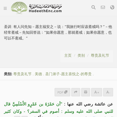
圣训:
有人问先知－愿主福安之－说：“我旅行时应该斋戒吗？”－他
经常斋戒－先知回答说：“如果你愿意，那就斋戒；如果你愿意，也
可以不斋戒。”
主页
类别
尊贵及礼节
类别:
尊贵及礼节
.
美德
.
圣门弟子-愿主喜悦之-的尊贵
.
PDF
+
-
عن عائشة رضي الله عنها :
"أن حَمْزَةَ بن عَمْرٍو الأَسْلَمِيَّ قال
للنبي صلى الله عليه وسلم : أصوم في السفر؟ - وكان كثير