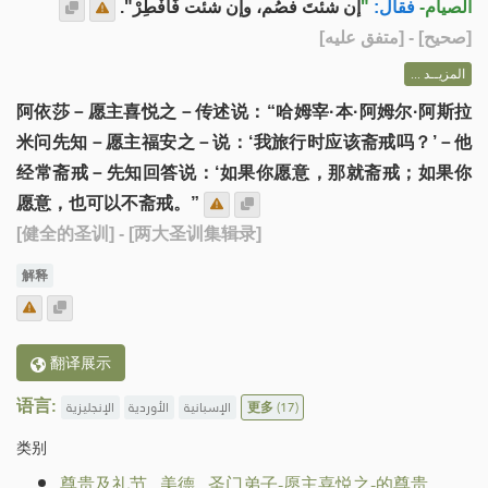
إن شئتَ فصُم، وإن شئت فَأَفْطِرْ".
"
فقال:
الصيام-
] - [متفق عليه]
صحيح
[
المزيــد ...
阿依莎－愿主喜悦之－传述说：“哈姆宰·本·阿姆尔·阿斯拉
米问先知－愿主福安之－说：‘我旅行时应该斋戒吗？’－他
经常斋戒－先知回答说：‘如果你愿意，那就斋戒；如果你
愿意，也可以不斋戒。”
[健全的圣训]
- [两大圣训集辑录]
解释
翻译展示
语言:
الإنجليزية
الأوردية
الإسبانية
更多
(17)
类别
尊贵及礼节
.
美德
.
圣门弟子-愿主喜悦之-的尊贵