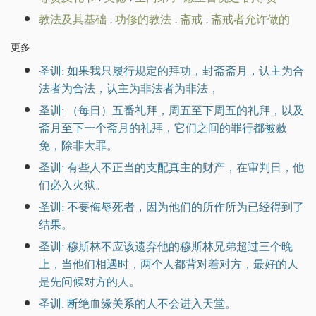
教法及其基础
.
功修的教法
.
斋戒
.
斋戒者允许做的
更多
圣训: 如果我只履行规定的拜功，封斋斋月，认主为合
法者为合法，认主为非法者为非法，
圣训: （每日）五番礼拜，周五至下周五的礼拜，以及
斋月至下一个斋月的礼拜，它们之间的罪行都被赦
免，除非大罪。
圣训: 有些人不正当的支配真主的财产，在审判日，他
们必入火狱。
圣训: 不要侮辱死者，因为他们的所作所为已经得到了
结果。
圣训: 穆斯林不应该遗弃他的穆斯林兄弟超过三个晚
上，当他们相遇时，两个人都背对着对方，最好的人
是先问候对方的人。
圣训: 断绝血缘关系的人不会进入天堂。