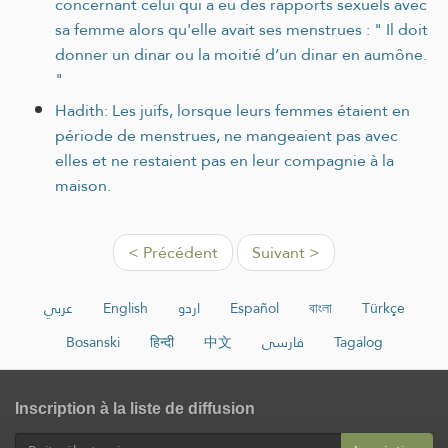
concernant celui qui a eu des rapports sexuels avec
sa femme alors qu'elle avait ses menstrues : " Il doit
donner un dinar ou la moitié d’un dinar en aumône.
"
Hadith: Les juifs, lorsque leurs femmes étaient en
période de menstrues, ne mangeaient pas avec
elles et ne restaient pas en leur compagnie à la
maison.
< Précédent
Suivant >
عربي
English
اردو
Español
বাংলা
Türkçe
Bosanski
हिन्दी
中文
فارسی
Tagalog
Inscription à la liste de diffusion