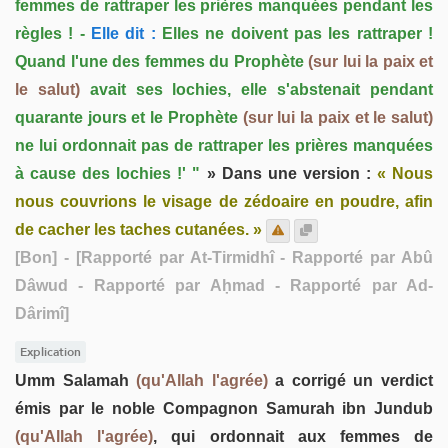
femmes de rattraper les prières manquées pendant les
règles ! -
Elle dit :
Elles ne doivent pas les rattraper !
Quand l'une des femmes du Prophète
(sur lui la paix et
le salut)
avait ses lochies, elle s'abstenait pendant
quarante jours et le Prophète
(sur lui la paix et le salut)
ne lui ordonnait pas de rattraper les prières manquées
à cause des lochies !' "
» Dans une version :
« Nous
nous couvrions le visage de zédoaire en poudre, afin
de cacher les taches cutanées. »
[Bon]
- [Rapporté par At-Tirmidhî - Rapporté par Abû
Dâwud - Rapporté par Aḥmad - Rapporté par Ad-
Dârimî]
Explication
Umm Salamah
(qu'Allah l'agrée)
a corrigé un verdict
émis par le noble Compagnon Samurah ibn Jundub
(qu'Allah l'agrée)
, qui ordonnait aux femmes de