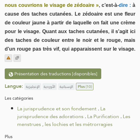
nous couvrions le visage de zédoaire »
, c’est-à-
dire :
à
cause des taches cutanées. Le zédoaire est une fleur
de couleur jaune à partir de laquelle on fait une crème
pour le visage. Quant aux taches cutanées, il s'agit ici
des taches de couleur entre le noir et le rouge, mais
d'un rouge pas très vif, qui apparaissent sur le visage.
Présentation des traductions [disponibles]
Langue:
الإنجليزية
الأوردية
الإسبانية
Plus
(10)
Les catégories
La jurisprudence et son fondement
.
La
jurisprudence des adorations
.
La Purification
.
Les
menstrues , les lochies et les métrorragies
Plus