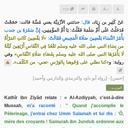
PDF
+
-
عَنْ كَثِيرِ بن زِيَاد،
قال:
حدثتني الأزْدِيَّة يعني مُسَّةَ قالت: حَجَجْتُ
فَدَخَلْتُ عَلَى أُمِّ سَلَمَةَ فَقُلْتُ: يَا أُمَّ المؤْمِنِين،
إِنَّ سَمُرَةَ بن جندب
يَأْمُرُ النِّسَاءَ يَقْضِينَ صَلَاةَ الْمَحِيضِ فَقَالَتْ:
«لَا يَقْضِينَ كَانَتِ المَرْأَةُ
من نِسَاءِ النبي صلى الله عليه وسلم تَقْعُدُ فِي النِّفَاسِ أَرْبَعِينَ لَيْلَةً
لَا يَأْمُرُهَا النبي صلى الله عليه وسلم بِقَضَاءِ صَلَاةِ النِّفَاسِ»
وفي
.
«كنا نطلي على وُجُوهنا بِالوَرْسِ -تعني- من الكَلَف»
رواية: و
] - [رواه أبو داود والترمذي والدارمي وأحمد]
حسن
[
المزيــد ...
Kathîr ibn Ziyâd relate : « Al-Azdiyyah, c'est-à-dire
Mussah,
m'a raconté :
" Quand j'accomplis le
Pèlerinage,
j'entrai chez Umm Salamah et lui dis :
'Ô,
mère des croyants ! Samurah ibn Jundub ordonne aux