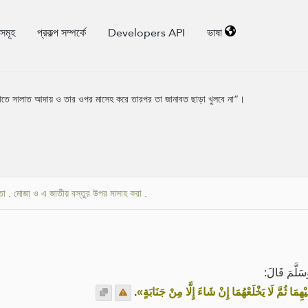
িসমূহ
প্রকল্প সম্পর্কে
Developers API
ভাষা
তাতে সালাত আদায় ও তার ওপর মাসেহ করে তারপর তা জানাবত ছাড়া খুলবে না”।
তা
.
মোজা ও এ জাতীয় বস্তুর উপর মাসাহ করা
.
سَلَّمَ قَالَ
.
«هِمَا ثُمَّ لَا يَخْلَعْهُمَا إِنْ شَاءَ إِلَّا مِنْ جَنَابَةٍ