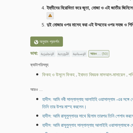
ইহুদীদের বিরোধিতা করে জুতা, মোজা ও এই জাতীয় জিনিসে
দুই মোজার ওপর মাসেহ করা এই উম্মতের ওপর সহজ ও শ
অনুবাদ প্রদর্শন
ভাষা:
الإنجليزية
الأوردية
الإسبانية
আরও ...
(50)
ক্যাটাগরিসমূহ
ফিকহ ও উসূলে ফিকহ
.
ইবাদত বিষয়ক মাসআল-মাসায়েল
.
পব
আরও ...
হাদীস: আমি নবী সাল্লাল্লাহু আলাইহি ওয়াসাল্লাম -এর সঙ্গ
তিনি তার উপর মাস্হ করলেন।
হাদীস: আমি রাসূলুল্লাহর সাথে ছিলাম তারপর তিনি পেশাব 
হাদীস: আমি রাসূলুল্লাহ সাল্লাল্লাহু আলাইহি ওয়াসাল্লামক