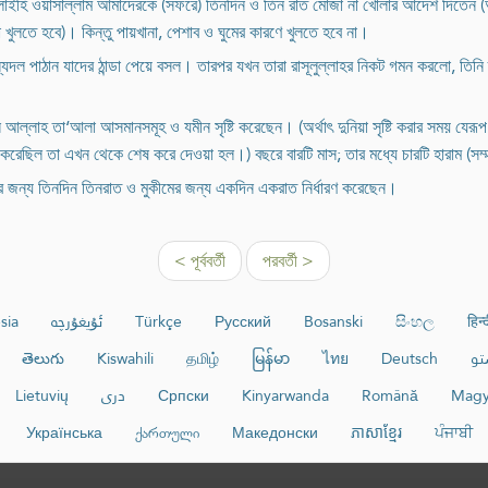
লাইহি ওয়াসাল্লাম আমাদেরকে (সফরে) তিনদিন ও তিন রাত মোজা না খোলার আদেশ দিতেন (অর্
জা খুলতে হবে)। কিন্তু পায়খানা, পেশাব ও ঘুমের কারণে খুলতে হবে না।
সৈন্যদল পাঠান যাদের ঠান্ডা পেয়ে বসল। তারপর যখন তারা রাসূলুল্লাহর নিকট গমন করলো, ত
 আল্লাহ তা‘আলা আসমানসমূহ ও যমীন সৃষ্টি করেছেন। (অর্থাৎ দুনিয়া সৃষ্টি করার সময় যেরূ
েছিল তা এখন থেকে শেষ করে দেওয়া হল।) বছরে বারটি মাস; তার মধ্যে চারটি হারাম (সম্
িরের জন্য তিনদিন তিনরাত ও মুকীমের জন্য একদিন একরাত নির্ধারণ করেছেন।
< পূর্ববর্তী
পরবর্তী >
sia
ئۇيغۇرچە
Türkçe
Русский
Bosanski
සිංහල
हिन्
తెలుగు
Kiswahili
தமிழ்
မြန်မာ
ไทย
Deutsch
تو
Lietuvių
دری
Српски
Kinyarwanda
Română
Magy
Українська
ქართული
Македонски
ភាសាខ្មែរ
ਪੰਜਾਬੀ