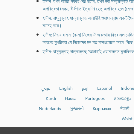
হাদীস: যখন আমরা সফরে বের হতাম, তখন নবী সাল্লাল্লাহু আ
অপবিত্রতা (সঙ্গম, বীর্যপাত ইত্যাদি) হেতু অপবিত্র হলে (মো
হাদীস: রাসূলুল্লাহ সাল্লাল্লাহু আলাইহি ওয়াসাল্লাম একটি 
মাসেহ করে।
হাদীস: নিশ্চয় যামানা (কাল) নিজের ঐ অবস্থায় ফিরে এল যেদিন
আরবের মুশরিকরা যে নিজেদের মন মত মাসগুলোকে আগে-পিছে কর
হাদীস: রাসূলুল্লাহ সাল্লাল্লাহু ‘আলাইহি ওয়াসাল্লাম মুসাফ
عربي
English
اردو
Español
Indone
Kurdî
Hausa
Português
മലയാളം
Nederlands
ગુજરાતી
Кыргызча
नेपाली
Wolof