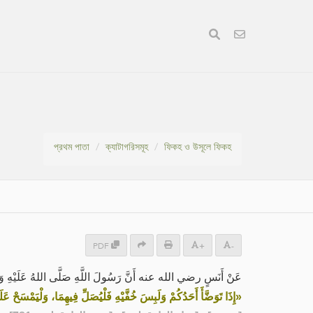
প্রথম পাতা
ক্যাটাগরিসমূহ
ফিকহ ও উসূলে ফিকহ
PDF
+
-
عَنْ أَنَسٍ رضي الله عنه أَنَّ رَسُولَ اللَّهِ صَلَّى اللهُ عَلَيْهِ وَ:
إِذَا تَوَضَّأَ أَحَدُكُمْ وَلَبِسَ خُفَّيْهِ فَلْيُصَلِّ فِيهِمَا، وَلْيَمْسَحْ عَلَيْ»