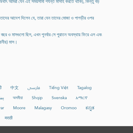
থাৎ আমরা যেন এই সময়সীমা পর্যন্ত মাসাহ করতে থাকি), কিন্তু বড়
িনি তাদের আদেশ দিলেন যে, তারা যেন তাদের মোজা ও পাগড়ীর ওপর
প বছর ও মাসগুলো ছিল, এখন পুনর্বার সে পুরাতন অবস্থায় ফিরে এল এবং
মানীয়) মাস।
दी
中文
فارسی
Tiếng Việt
Tagalog
پښ
অসমীয়া
Shqip
Svenska
አማርኛ
ar
Moore
Malagasy
Oromoo
ಕನ್ನಡ
मराठी