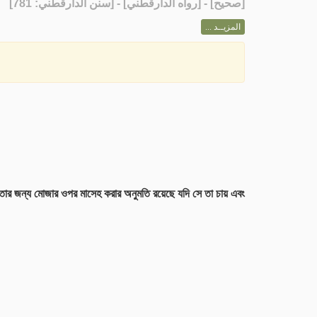
] - [رواه الدارقطني] - [سنن الدارقطني: 781]
صحيح
[
المزيــد ...
খন তার জন্য মোজার ওপর মাসেহ করার অনুমতি রয়েছে যদি সে তা চায় এবং