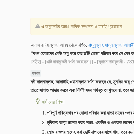
এ অনুবাদটির আরও অধিক সম্পাদনা ও যাচাই প্রয়োজন.
আনাস রাদিয়াল্লাহু ‘আনহু থেকে বর্ণিত,
রাসূলুল্লাহ সাল্লাল্লাহু ‘আলা
“যখন তোমাদের কেউ অযু করে তার দু’টি মোজা পরিধান করে সে যেন 
[সহীহ]
- [এটি দারাকুতনী বর্ণনা করেছেন।]
-
[সুনানে দারাকুতনী - 78
ব্যাখ্যা
নবী সাল্লাল্লাহু ‘আলাইহি ওয়াসাল্লাম বর্ণনা করছেন যে, মুসলিম অয
তাতে সালাত আদায় করবে এবং নির্দিষ্ট সময় পর্যন্ত তা খুলবে না, ত
হাদীসের শিক্ষা
পরিপূর্ণ পবিত্রতার পর মোজা পরিধান করা ছাড়া তাদের ওপ
মুকিমের জন্য মাসেহ করার সময়: একদিন ও একরাত মাসেহ 
মোজার ওপর মাসেহ করা ছোট নাপাকের সাথে খাস, তবে বড় ন