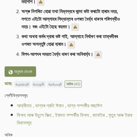
মহাপাপ।
অশ্ৰু নিগৰিত হোৱা তথা নিম্নস্বৰে কান্দা কটা কৰাটো হাৰাম নহয়,
লগতে এইটো আল্লাহৰ সিদ্ধান্তৰ ওপৰত ধৈৰ্য্য ধাৰণৰ পৰিপন্থীও
নহয়। বৰং এইটো হৈছে ৰহমত।
কথা অথবা কৰ্মৰ দ্বাৰা কষ্ট পাই, আল্লাহে নিৰ্ধাৰণ কৰা তাক্বদীৰৰ
ওপৰত অসন্তুষ্ট হোৱা হাৰাম।
বিপদ-আপদৰ সময়ত ধৈৰ্য্য ধাৰণ কৰা অনিবাৰ্য্য।
অনুবাদ চাওক
ভাষা:
الإنجليزية
الأوردية
الإسبانية
অধিক
(45)
শ্ৰেণীবিন্যাসসমূহ
আক্বীদাহ
.
ভাগ্যৰ প্ৰতি ঈমান
.
ভাগ্য সম্পৰ্কীয় মাছাঈল
ফিকহ আৰু উচুলে ফিক্হ
.
ইবাদত সম্পৰ্কীয় ফিকহ
.
জানাইঝ
.
মৃত্যু আৰু ইয়াৰ
বিধানসমূহ
অধিক