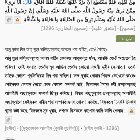
مِنْ أَهْلِهِ، فَلَمْ يَسْتَطِعْ أَنْ يَرُدَّ عَلَيْهَا شَيْئًا، فَلَمَّا أَفَاقَ،
قَالَ:
أَنَا بَرِيءٌ
مِمَّنْ بَرِئَ مِنْهُ رَسُولُ اللَّهِ صَلَّى اللهُ عَلَيْهِ وَسَلَّمَ، إِنَّ رَسُولَ اللَّهِ
صَلَّى اللهُ عَلَيْهِ وَسَلَّمَ بَرِئَ مِنَ الصَّالِقَةِ وَالحَالِقَةِ وَالشَّاقَّةِ.
] - [متفق عليه] - [صحيح البخاري: 1296]
صحيح
[
المزيــد ...
আবু বুৰদা বিন আবু মুছা ৰাদ্বিয়াল্লাহু আনহুৰ পৰা বৰ্ণিত, তেওঁ কৈছেঃ
আবু মুছা ৰাদ্বিয়াল্লাহু আনহু কঠিন বেমাৰত আক্ৰান্ত হ'ল, আনকি তেওঁ অচেতন হৈ
পৰিল। সেই সময়ত তেওঁৰ মূৰ আছিল তেওঁৰ কোনো এজনী স্ত্ৰীৰ কোলাত। তেওঁ
তাইক কোনো প্ৰতিক্ৰিয়া দিব পৰা নাছিল। তত ঘূৰাই পোৱাৰ পিছত তেখেতে ক'লেঃ
সেইসকল লোকৰ সৈতে মোৰ কোনো সম্পৰ্ক নাই, যিসকলৰ সৈতে নবী চাল্লাল্লাহু
আলাইহি অছাল্লামে সম্পৰ্ক ছিন্ন কৰিছে। নিশ্চয় ৰাছুলুল্লাহ চাল্লাল্লাহু আলাইহি
অছাল্লামে সেইসকল নাৰীৰ পৰা সম্পৰ্কচ্ছেদৰ ঘোষণা কৰিছে, যিসকলে চিঞৰি চিঞৰি
কান্দা কটা কৰে, যিসকলে মূৰ খুৰায়, লগতে যিসকলে কাপোৰ কানি ফালি পেলায়।
[ছহীহ]
- [(মুত্তাফাক আলাইহ {বুখাৰী মুছলিম})]
-
[ছহীহ বুখাৰী - 1296]