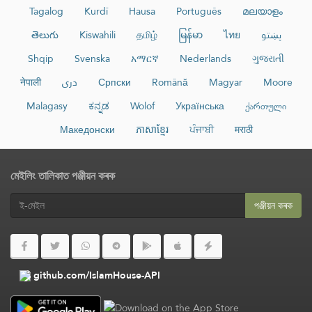
Tagalog
Kurdî
Hausa
Português
മലയാളം
తెలుగు
Kiswahili
தமிழ்
မြန်မာ
ไทย
پښتو
Shqip
Svenska
አማርኛ
Nederlands
ગુજરાતી
नेपाली
دری
Српски
Română
Magyar
Moore
Malagasy
ಕನ್ನಡ
Wolof
Українська
ქართული
Македонски
ភាសាខ្មែរ
ਪੰਜਾਬੀ
मराठी
মেইলিং তালিকাত পঞ্জীয়ন কৰক
পঞ্জীয়ন কৰক
github.com/IslamHouse-API