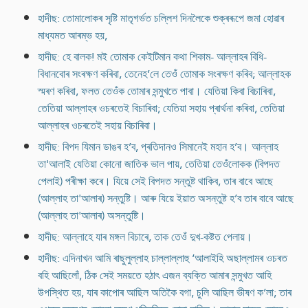
হাদীছ: তোমালোকৰ সৃষ্টি মাতৃগৰ্ভত চল্লিশ দিনলৈকে শুক্ৰৰূপে জমা হোৱাৰ
মাধ্যমত আৰম্ভ হয়,
হাদীছ: হে বালক! মই তোমাক কেইটিমান কথা শিকাম- আল্লাহৰ বিধি-
বিধানবোৰ সংৰক্ষণ কৰিবা, তেনেহ’লে তেওঁ তোমাক সংৰক্ষণ কৰিব; আল্লাহক
স্মৰণ কৰিবা, ফলত তেওঁক তোমাৰ সন্মুখতে পাবা। যেতিয়া কিবা বিচাৰিবা,
তেতিয়া আল্লাহৰ ওচৰতেই বিচাৰিবা; যেতিয়া সহায় প্ৰাৰ্থনা কৰিবা, তেতিয়া
আল্লাহৰ ওচৰতেই সহায় বিচাৰিবা।
হাদীছ: বিপদ যিমান ডাঙৰ হ’ব, প্ৰতিদানও সিমানেই মহান হ’ব। আল্লাহ
তা'আলাই যেতিয়া কোনো জাতিক ভাল পায়, তেতিয়া তেওঁলোকক (বিপদত
পেলাই) পৰীক্ষা কৰে। যিয়ে সেই বিপদত সন্তুষ্ট থাকিব, তাৰ বাবে আছে
(আল্লাহ তা'আলাৰ) সন্তুষ্টি। আৰু যিয়ে ইয়াত অসন্তুষ্ট হ’ব তাৰ বাবে আছে
(আল্লাহ তা'আলাৰ) অসন্তুষ্টি।
হাদীছ: আল্লাহে যাৰ মঙ্গল বিচাৰে, তাক তেওঁ দুখ-কষ্টত পেলায়।
হাদীছ: এদিনাখন আমি ৰাছুলুল্লাহ চাল্লাল্লাহু ‘আলাইহি অছাল্লামৰ ওচৰত
বহি আছিলোঁ, ঠিক সেই সময়তে হঠাৎ এজন ব্যক্তি আমাৰ সন্মুখত আহি
উপস্থিত হয়, যাৰ কাপোৰ আছিল অতিকৈ বগা, চুলি আছিল ভীষণ ক’লা; তাৰ