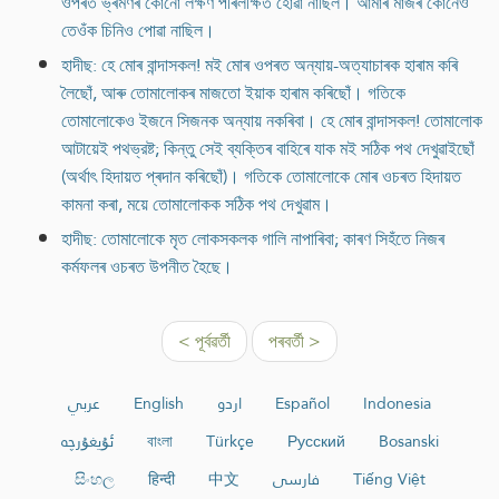
ওপৰত ভ্ৰমণৰ কোনো লক্ষণ পৰিলক্ষিত হোৱা নাছিল। আমাৰ মাজৰ কোনেও
তেওঁক চিনিও পোৱা নাছিল।
হাদীছ: হে মোৰ বান্দাসকল! মই মোৰ ওপৰত অন্যায়-অত্যাচাৰক হাৰাম কৰি
লৈছোঁ, আৰু তোমালোকৰ মাজতো ইয়াক হাৰাম কৰিছোঁ। গতিকে
তোমালোকেও ইজনে সিজনক অন্যায় নকৰিবা। হে মোৰ বান্দাসকল! তোমালোক
আটায়েই পথভ্রষ্ট; কিন্তু সেই ব্যক্তিৰ বাহিৰে যাক মই সঠিক পথ দেখুৱাইছোঁ
(অৰ্থাৎ হিদায়ত প্ৰদান কৰিছোঁ)। গতিকে তোমালোকে মোৰ ওচৰত হিদায়ত
কামনা কৰা, ময়ে তোমালোকক সঠিক পথ দেখুৱাম।
হাদীছ: তোমালোকে মৃত লোকসকলক গালি নাপাৰিবা; কাৰণ সিহঁতে নিজৰ
কৰ্মফলৰ ওচৰত উপনীত হৈছে।
< পূৰ্বৱৰ্তী
পৰবৰ্তী >
عربي
English
اردو
Español
Indonesia
ئۇيغۇرچە
বাংলা
Türkçe
Русский
Bosanski
සිංහල
हिन्दी
中文
فارسی
Tiếng Việt