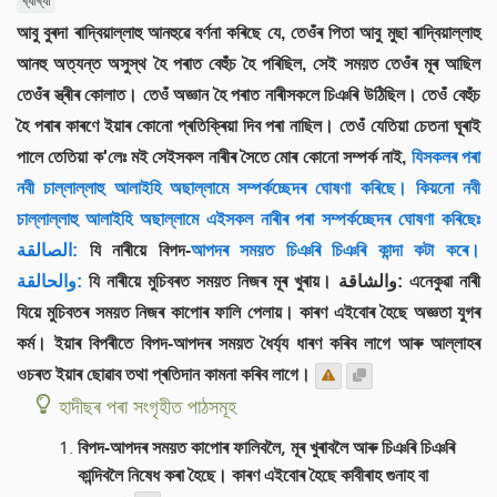
ব্যাখ্যা
আবু বুৰদা ৰাদ্বিয়াল্লাহু আনহুৱে বৰ্ণনা কৰিছে যে, তেওঁৰ পিতা আবু মুছা ৰাদ্বিয়াল্লাহু
আনহু অত্যন্ত অসুস্থ হৈ পৰাত বেহুঁচ হৈ পৰিছিল, সেই সময়ত তেওঁৰ মূৰ আছিল
তেওঁৰ স্ত্ৰীৰ কোলাত। তেওঁ অজ্ঞান হৈ পৰাত নাৰীসকলে চিঞৰি উঠিছিল। তেওঁ বেহুঁচ
হৈ পৰাৰ কাৰণে ইয়াৰ কোনো প্ৰতিক্ৰিয়া দিব পৰা নাছিল। তেওঁ যেতিয়া চেতনা ঘূৰাই
পালে তেতিয়া ক'লেঃ মই সেইসকল নাৰীৰ সৈতে মোৰ কোনো সম্পৰ্ক নাই,
যিসকলৰ পৰা
নবী চাল্লাল্লাহু আলাইহি অছাল্লামে সম্পৰ্কচ্ছেদৰ ঘোষণা কৰিছে। কিয়নো নবী
চাল্লাল্লাহু আলাইহি অছাল্লামে এইসকল নাৰীৰ পৰা সম্পৰ্কচ্ছেদৰ ঘোষণা কৰিছেঃ
الصالقة:
যি নাৰীয়ে বিপদ-
আপদৰ সময়ত চিঞৰি চিঞৰি কান্দা কটা কৰে।
যি নাৰীয়ে মুচিবৰত সময়ত নিজৰ মূৰ খুৰায়। والشاقة: এনেকুৱা নাৰী
والحالقة:
যিয়ে মুচিবতৰ সময়ত নিজৰ কাপোৰ ফালি পেলায়। কাৰণ এইবোৰ হৈছে অজ্ঞতা যুগৰ
কৰ্ম। ইয়াৰ বিপৰীতে বিপদ-আপদৰ সময়ত ধৈৰ্য্য ধাৰণ কৰিব লাগে আৰু আল্লাহৰ
ওচৰত ইয়াৰ ছোৱাব তথা প্ৰতিদান কামনা কৰিব লাগে।
হাদীছৰ পৰা সংগৃহীত পাঠসমূহ
বিপদ-আপদৰ সময়ত কাপোৰ ফালিবলৈ, মূৰ খুৰাবলৈ আৰু চিঞৰি চিঞৰি
কান্দিবলৈ নিষেধ কৰা হৈছে। কাৰণ এইবোৰ হৈছে কাবীৰাহ গুনাহ বা