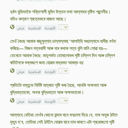
দুৰ্বল মুমিনতকৈ শক্তিশালী মুমিন উত্তম তথা আল্লাহৰ দৃষ্টিত পছন্দনীয়।
যদিও কল্যাণ প্ৰত্যেকৰে মাজত আছে।
الأوردية
الإنجليزية
عربي
তেওঁ কৈছে আমাক ৰাছুলুল্লাহ চাল্লাল্লাহু ‘আলাইহি অছাল্লামে হাদীছ বৰ্ণনা
কৰিছে— যিজন সত্যবাদী আৰু যাৰ কথাক সত্য বুলি মানি লোৱা হয়—
তেখেতে আমাক কৈছে: মাতৃগৰ্ভত তোমালোকৰ সৃষ্টি চল্লিশ দিন আৰু চল্লিশ
ৰাতিলৈকে শুক্ৰৰূপে জমা হোৱাৰ মাধ্যমত আৰম্ভ হয়
الأوردية
الإنجليزية
عربي
প্ৰতিটো বস্তুকে নিৰ্দিষ্ট মাত্ৰাত সৃষ্টি কৰা হৈছে, আনকি অক্ষমতা আৰু
বুদ্ধিমত্তাকো, অথবা বুদ্ধিমত্তা আৰু অক্ষমতাকো।
الأوردية
الإنجليزية
عربي
আল্লাহে যেতিয়া তেওঁৰ কোনো বান্দাৰ বাবে ফয়চালা দিয়ে যে, তাৰ অমুক ঠাইত
মৃত্যু হ’ব, তেতিয়া সেই ঠাইলৈ যোৱাৰ বাবে তাৰ কাৰণে এটা প্ৰয়োজনো সৃষ্টি