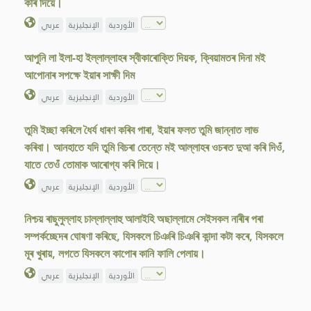
কৰি দিয়ে।
الأوردية
الإنجليزية
عربي
আপুনি লা ইলা-হা ইল্লাল্লাহৰ স্বীকাৰোক্তি দিয়ক, ক্বিয়ামতৰ দিনা মই
আপোনাৰ সপক্ষে ইয়াৰ সাক্ষী দিম
الأوردية
الإنجليزية
عربي
তুমি ইচ্ছা কৰিলে ধৈৰ্য ধাৰণ কৰিব পাৰা, ইয়াৰ ফলত তুমি জান্নাত লাভ
কৰিবা। আনহাতে যদি তুমি বিচৰা তেন্তে মই আল্লাহৰ ওচৰত দুআ কৰি দিওঁ,
যাতে তেওঁ তোমাক আৰোগ্য কৰি দিয়ে।
الأوردية
الإنجليزية
عربي
নিশ্চয় ৰাছুলুল্লাহ চাল্লাল্লাহু আলাইহি অছাল্লামে সেইসকল নাৰীৰ পৰা
সম্পৰ্কচ্ছেদৰ ঘোষণা কৰিছে, যিসকলে চিঞৰি চিঞৰি কান্দা কটা কৰে, যিসকলে
মূৰ খুৰায়, লগতে যিসকলে কাপোৰ কানি ফালি পেলায়।
الأوردية
الإنجليزية
عربي