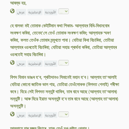
আৰম্ভ হয়,
الأوردية
الإنجليزية
عربي
হে বালক! মই তোমাক কেইটিমান কথা শিকাম- আল্লাহৰ বিধি-বিধানবোৰ
সংৰক্ষণ কৰিবা, তেনেহ’লে তেওঁ তোমাক সংৰক্ষণ কৰিব; আল্লাহক স্মৰণ
কৰিবা, ফলত তেওঁক তোমাৰ সন্মুখতে পাবা। যেতিয়া কিবা বিচাৰিবা, তেতিয়া
আল্লাহৰ ওচৰতেই বিচাৰিবা; যেতিয়া সহায় প্ৰাৰ্থনা কৰিবা, তেতিয়া আল্লাহৰ
ওচৰতেই সহায় বিচাৰিবা।
الأوردية
الإنجليزية
عربي
বিপদ যিমান ডাঙৰ হ’ব, প্ৰতিদানও সিমানেই মহান হ’ব। আল্লাহ তা'আলাই
যেতিয়া কোনো জাতিক ভাল পায়, তেতিয়া তেওঁলোকক (বিপদত পেলাই) পৰীক্ষা
কৰে। যিয়ে সেই বিপদত সন্তুষ্ট থাকিব, তাৰ বাবে আছে (আল্লাহ তা'আলাৰ)
সন্তুষ্টি। আৰু যিয়ে ইয়াত অসন্তুষ্ট হ’ব তাৰ বাবে আছে (আল্লাহ তা'আলাৰ)
অসন্তুষ্টি।
الأوردية
الإنجليزية
عربي
আল্লাহে যাৰ মঙ্গল বিচাৰে, তাক তেওঁ দুখ-কষ্টত পেলায়।