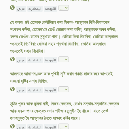
الأوردية
الإنجليزية
عربي
হে বালক! মই তোমাক কেইটিমান কথা শিকাম- আল্লাহৰ বিধি-বিধানবোৰ
সংৰক্ষণ কৰিবা, তেনেহ’লে তেওঁ তোমাক ৰক্ষা কৰিব; আল্লাহক স্মৰণ কৰিবা,
ফলত তেওঁক তোমাৰ সন্মুখতে পাবা। যেতিয়া কিবা বিচাৰিবা, তেতিয়া আল্লাহৰ
ওচৰতেই বিচাৰিবা; যেতিয়া সহায় প্ৰাৰ্থনা বিচাৰিবা, তেতিয়া আল্লাহৰ
ওচৰতেই সহায় বিচাৰিবা।
الأوردية
الإنجليزية
عربي
আল্লাহে আকাশমণ্ডল আৰু পৃথিৱী সৃষ্টি কৰাৰ পঞ্চাচ হাজাৰ বছৰ আগতেই
সকলো সৃষ্টিৰ ভাগ্য লিখিছে
الأوردية
الإنجليزية
عربي
মুমিন পুৰুষ আৰু মুমিনা নাৰী, নিজৰ ক্ষেত্ৰত, তেওঁৰ সন্তান-সন্ততিৰ ক্ষেত্ৰত
আৰু ধন-সম্পদৰ ক্ষেত্ৰত সদায় পৰীক্ষাৰ সন্মুখীন হৈ থাকে। যাতে তেওঁ
গুনাহমুক্ত হৈ আল্লাহৰ সৈতে সাক্ষাৎ কৰিব পাৰে।
الأوردية
الإنجليزية
عربي