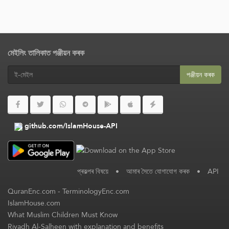
মেইলিং তালিকাত পঞ্জীয়ন কৰক
পঞ্জীয়ন কৰক
github.com/IslamHouse-API
প্ৰকল্পৰ বিষয়ে
•
আমাৰ সৈতে যোগাযোগ কৰক
•
API
QuranEnc.com
-
TerminologyEnc.com
IslamHouse.com
What Muslim Children Must Know
Riyadh Al-Salheen with explanation and benefits