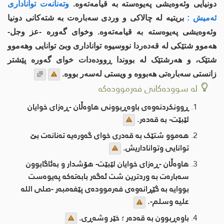
دونیایی وئەوەیشی پەیوەستە بە قیامەتەوە.
وتەنانەت تواناداری
ئەمیش :
بریتیە لە چالاکی و وردی سەبارەت بە شتەکانى دونیا
وئەوەیشی پەیوەستە بە قیامەتەوە. وخواى گەورە -عز وجل-
هەموو شتێکی لە قەدەردا نووسیوە تواناداری وبێ توانایی وهەموو
شتێک، و هەرشتێک لە بووندا ڕوودەدات خواى گەورە پێشتر
زانستی سەبارەتی هەبووە و ویستی لەسەر بووە.
لە سوودەکانی فەرموودەکە
ڕوونکردنەوەی باوەڕبوونی هاوەڵان -ڕەزاى خوایان
لێبێت- بە قەدەر.
هەموو شتێک بە قەدری خواى گەورەیە تەنانەت بێ
توانایی وتواناداریش.
هاوەڵان -ڕەزاى خوایان لێبێت- هۆشدار و بەئاگابوون
سەبارەت بە وردترین شت ئەگەر بابەتەکە پەیوەست
بووایە بە گێڕانەوەى فەرموودەى پێغەمبەر -صلى اللە
علیە وسلم-.
باوەڕبوون بە قەدەر ؛ خێر وشەڕی.