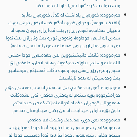
وپشتیوانیت كرد؛ ئەوا تەنها داوا له خودا بكه
فەرموودە: گەورەیی پاداشت لە گەڵ گەورەیی بەڵایە
(تاقیکردنەوەیە)، وخوای گەورە ئەگەر کەسانێکی خۆش بوێت
تاقییان دەکاتەوە ئەوەی ڕازی بێت ئەوا ڕازی بوون هەیە لە
سەری (لە لایەن خوداوە)، وئەوەی توڕە بێت وناڕازی بێت ئەوا
توڕە بوون وناڕازی بوون هەیە لە سەری (لە لایەن خوداوە)
فەرموودە: کاتێک دانیشتبووین لای پێغەمبەری خودا -صلى
اللە علیە وسلم- پیاوێک دەرکەوت وهاتە لامان، جلەکەی زۆر
سپی وقژی زۆر ڕەش بوو وبەوە ناکات کەسێکی موسافیر
بێت وکەسیش لە ئێمە نایناسێت
فەرموودە: ئەی بەندەکانم، من ستەمم لە سەر نەفسی خۆم
حەرامکردووە بۆیە ستەم لە یەکتری مەکەن، ئەی بەندەکانم،
هەمووتان گومڕان جگە لە ئەوانە نەبێت کە من هیدایەتم
داون بۆیە داوای هیدایەت لە من بکەن هیدایەتتان دەدەم
فەرموودە: ئەی کوڕ، هەندێک وشەت فێر دەکەم،
سنوورەکانی شەریعەتی خودا بپارێزە؛ ئەوا خودا دەتپارێزێت،
سنوورەکانی شەریعەتی خودا بپارێزە؛ ئەوا دەبینیت خودا لە