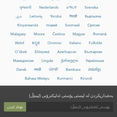
ગુજરાતી
Nederlands
አማርኛ
Svenska
Кыргызча
नेपाली
Yorùbá
Lietuvių
دری
Kinyarwanda
тоҷикӣ
Soomaali
Српски
Malagasy
Moore
Čeština
Magyar
Română
Wolof
ಕನ್ನಡ
Oromoo
Italiano
Fulfulde
O‘zbek
Ελληνικά
Azərbaycan
Български
Македонски
Lingala
ქართული
Українська
Dansk
मराठी
ਪੰਜਾਬੀ
Bambara
ភាសាខ្មែរ
Bahasa Melayu
Kurmancî
Kirundi
بەشداریکردن لە لیستی پۆستی ئەلیکترۆنی (ئیمێڵ)
تۆمار کردن