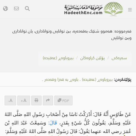
فەرموودە:
هەموو شتێک بەقەدەرە، بێ توانایی وتواناداری، یان تواناداری
وبێ توانایی
سه‌ره‌كی
پۆلێن کراوەکان
بیروباوەڕ (عەقیدە)
پۆلێنکردن:
بیروباوەڕ (عەقیدە)
.
باوەڕ بە قەزا وقەدەر
.
-
+
PDF
عَنْ طَاوُسٍ أَنَّهُ قَالَ: أَدْرَكْتُ نَاسًا مِنْ أَصْحَابِ رَسُولِ اللهِ صَلَّى اللهُ
عَلَيْهِ وَسَلَّمَ، يَقُولُونَ كُلُّ شَيْءٍ بِقَدَرٍ،
قَالَ:
وَسَمِعْتُ عَبْدَ اللهِ بْنَ
عُمَرَ رضي الله عنهما يَقُولُ: قَالَ رَسُولُ اللهِ صَلَّى اللهُ عَلَيْهِ وَسَلَّمَ: