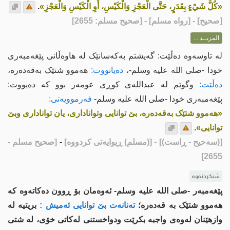
«كُلُّ شَيْءٍ بِقَدَرٍ، حَتَّى الْعَجْزِ وَالْكَيْسِ، أَوِ الْكَيْسِ وَالْعَجْزِ»
.
[
صحيح
] - [رواه مسلم] - [صحيح مسلم: 2655]
المزيــد ...
لە تاوسەوە دەڵێت: گەیشتم بەکەسانێک لە هاوەڵانى پێغەمبەری
خودا -صلى اللە علیە وسلم-،
دەیانووت:
هەموو شتێک بەقەدەرە،
دەڵێت:
وگوێم لە عبداللەی کوڕی عومەر بوو کە دەیووت:
پێغەمبەری خودا -صلى اللە علیە وسلم-
فەرموویەتی:
«هەموو شتێک بەقەدەرە، بێ توانایی وتواناداری، یان تواناداری وبێ
توانایی»
.
[(سەحیح - ڕاست)]
- [(مسلم) ڕیوایەتی كردووە]
-
[صحيح مسلم -
2655]
شیکردنەوە
پێغەمبەر -صلى اللە علیە وسلم- ئەوەمان بۆ ڕوون دەکاتەوە کە
هەموو شتێک بە قەدەرە؛
تەنانەت بێ توانایی ئەمیش :
بریتیە لە
وازهێنان لەوەى واجبە بکرێت ودواخستنی لەکاتی خۆی، لە شتی