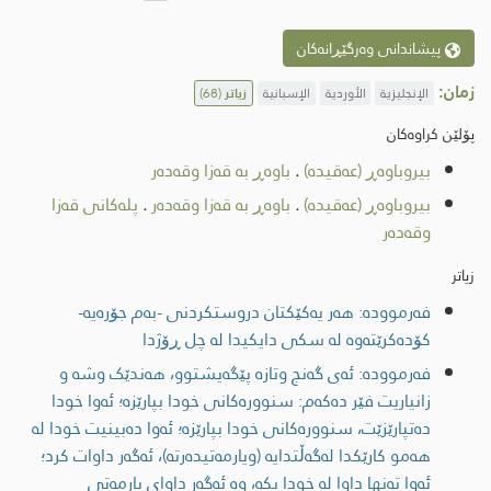
پیشاندانی وەرگێڕانەکان
زمان:
الإنجليزية
الأوردية
الإسبانية
زیاتر
(68)
پۆلێن کراوەکان
بیروباوەڕ (عەقیدە)
.
باوەڕ بە قەزا وقەدەر
بیروباوەڕ (عەقیدە)
.
باوەڕ بە قەزا وقەدەر
.
پلەكانی قەزا
وقەدەر
زیاتر
فەرموودە: هەر یەکێکتان دروستکردنی -بەم جۆرەیە-
کۆدەکرێتەوە لە سکی دایکیدا لە چل ڕۆژدا
فەرموودە: ئەی گەنج وتازە پێگەیشتوو، هەندێک وشە و
زانیاریت فێر دەکەم: سنوورەکانی خودا بپارێزە؛ ئەوا خودا
دەتپارێزێت، سنوورەکانی خودا بپارێزە؛ ئەوا دەبینیت خودا لە
هەمو کارێکدا لەگەڵتدایە (ویارمەتیدەرتە)، ئەگەر داوات کرد؛
ئەوا تەنها داوا لە خودا بکە، وە ئەگەر داواى يارمەتی