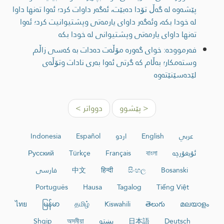
پێشەوە لە گەڵ تۆدا دەبێت، ئەگەر داوات کرد؛ ئەوا تەنها داوا
لە خودا بکە، وئەگەر داواى يارمەتی وپشتیوانیت كرد؛ ئەوا
تەنها داواى يارمەتى وپشتیوانی له خودا بكه
فەرموودە: خوای گەورە مۆڵەت دەدات بە کەسی زاڵم
وستەمکار؛ بەڵام کە گرتی ئەوا بەری نادات وتۆڵەی
لێدەسێنێتەوە
< پێشوو
دوواتر >
عربي
English
اردو
Español
Indonesia
ئۇيغۇرچە
বাংলা
Français
Türkçe
Русский
Bosanski
සිංහල
हिन्दी
中文
فارسی
Português
Hausa
Tagalog
Tiếng Việt
ไทย
မြန်မာ
தமிழ்
Kiswahili
తెలుగు
മലയാളം
Deutsch
日本語
پښتو
অসমীয়া
Shqip