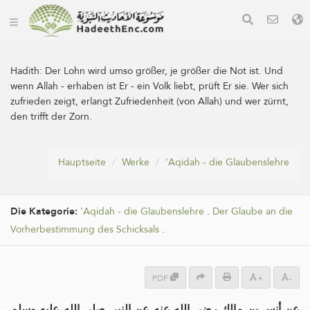
Hadith:
Der Lohn wird umso größer, je größer die Not ist. Und
wenn Allah - erhaben ist Er - ein Volk liebt, prüft Er sie. Wer sich
zufrieden zeigt, erlangt Zufriedenheit (von Allah) und wer zürnt,
den trifft der Zorn.
Hauptseite
Werke
'Aqidah - die Glaubenslehre
Die Kategorie:
'Aqidah - die Glaubenslehre
.
Der Glaube an die
Vorherbestimmung des Schicksals
.
PDF
+
-
عن أنس بن مالك رضي الله عنه عن النبي صلى الله عليه وسلم