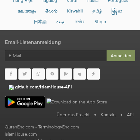
Tiếng Việt
Tagalog
Kurdî
Hausa
Português
മലയാളം
తెలుగు
Kiswahili
தமிழ்
မြန်မာ
日本語
پښتو
অসমীয়া
Shqip
Email-Listenanmeldung
Anmelden
github.com/IslamHouse-API
Über das Projekt
•
Kontakt
•
API
QuranEnc.com
-
TerminologyEnc.com
IslamHouse.com