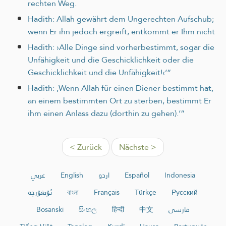
rechten Weg.
Hadith: Allah gewährt dem Ungerechten Aufschub;
wenn Er ihn jedoch ergreift, entkommt er Ihm nicht
Hadith: ›Alle Dinge sind vorherbestimmt, sogar die
Unfähigkeit und die Geschicklichkeit oder die
Geschicklichkeit und die Unfähigkeit!‹‘“
Hadith: ‚Wenn Allah für einen Diener bestimmt hat,
an einem bestimmten Ort zu sterben, bestimmt Er
ihm einen Anlass dazu (dorthin zu gehen).‘“
< Zurück
Nächste >
عربي
English
اردو
Español
Indonesia
ئۇيغۇرچە
বাংলা
Français
Türkçe
Русский
Bosanski
සිංහල
हिन्दी
中文
فارسی