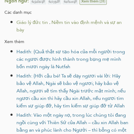
Ngôn ngữ:
الإنجليزية
الأوردية
الإسبانية
Xem thêm
(28)
Các danh mục
Giáo lý đức tin
.
Niềm tin vào định mệnh và sự an
bày
Xem thêm
Hadith: {Quả thật sự tạo hóa của mỗi người trong
các ngươi được hình thành trong bụng mẹ mình
bốn mươi ngày là Nutfah
Hadith: {Hỡi cậu bé! Ta sẽ dạy ngươi vài lời: Hãy
bảo vệ Allah, Ngài sẽ bảo vệ ngươi; hãy bảo vệ
Allah, ngươi sẽ tìm thấy Ngài trước mặt mình; nếu
ngươi cầu xin thì hãy cầu xin Allah, nếu ngươi tìm
kiếm sự giúp đỡ, hãy tìm kiếm sự giúp đỡ từ Allah
Hadith: Vào một ngày nọ, trong lúc chúng tôi đang
ngồi cùng với Thiên Sứ của Allah – cầu xin Allah ban
bằng an và phúc lành cho Người – thì bỗng có một