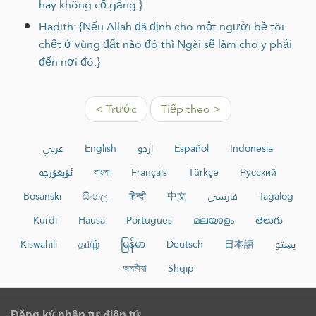
hay không cố gắng.}
Hadith: {Nếu Allah đã định cho một người bề tôi
chết ở vùng đất nào đó thì Ngài sẽ làm cho y phải
đến nơi đó.}
< Trước
Tiếp theo >
عربي
English
اردو
Español
Indonesia
ئۇيغۇرچە
বাংলা
Français
Türkçe
Русский
Bosanski
සිංහල
हिन्दी
中文
فارسی
Tagalog
Kurdî
Hausa
Português
മലയാളം
తెలుగు
Kiswahili
தமிழ்
မြန်မာ
Deutsch
日本語
پښتو
অসমীয়া
Shqip
Đăng ký nhận tư điện tử