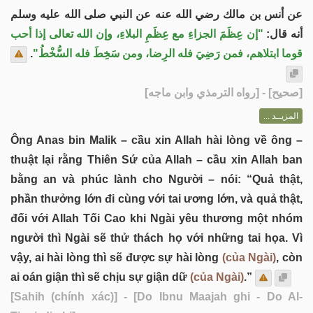
عن أنس بن مالك رضي الله عنه عن النبي صلى الله عليه وسلم
أنه قال:
"إن عِظَمَ الجزاءِ مع عِظَمِ البلاءِ، وإن الله تعالى إذا أحب
.
قوما ابتلاهم، فمن رَضِيَ فله الرِضا، ومن سَخِطَ فله السُّخْطُ"
] - [رواه الترمذي وابن ماجه]
صحيح
[
المزيــد ...
Ông Anas bin Malik – cầu xin Allah hài lòng về ông –
thuật lại rằng Thiên Sứ của Allah – cầu xin Allah ban
bằng an và phúc lành cho Người – nói: “Quả thật,
phần thưởng lớn đi cùng với tai ương lớn, và quả thật,
đối với Allah Tối Cao khi Ngài yêu thương một nhóm
người thì Ngài sẽ thử thách họ với những tai họa. Vì
vậy, ai hài lòng thì sẽ được sự hài lòng
(của Ngài)
, còn
ai oán giận thì sẽ chịu sự giận dữ
(của Ngài)
.”
[Sahih (chính xác)]
- [Do Ibnu Maajah ghi - Do Al-