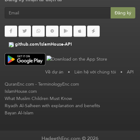
Đăng ký
github.com/IslamHouse-API
Về dự án
•
Liên hệ với chúng tôi
•
API
QuranEnc.com
-
TerminologyEnc.com
IslamHouse.com
What Muslim Children Must Know
Riyadh Al-Salheen with explanation and benefits
Bayan Al-Islam
HadeethEnc.com © 2026