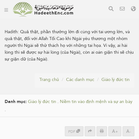
Hadith:
Quả thật, phần thưởng lớn đi cùng với tai ương lớn, và
quả thật, đối với Allah Tối Cao khi Ngài yêu thương một nhóm
người thì Ngài sẽ thử thách họ với những tai họa. Vì vậy, ai hài
lòng thì sẽ được sự hài lòng (của Ngài), còn ai oán giận thì sẽ chịu
sự giận dữ (của Ngài).
Trang chủ
Các danh mục
Giáo lý đức tin
Danh mục:
Giáo lý đức tin
.
Niềm tin vào định mệnh và sự an bày
.
PDF
+
-