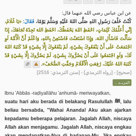
عن ابن عباس رضي الله عنهما قال:
كُنْتُ خَلْفَ رَسُولِ اللهِ صَلَّى اللهُ عَلَيْهِ وَسَلَّمَ يَوْمًا،
فَقَالَ:
«يَا غُلَامُ،
إِنِّي أُعَلِّمُكَ كَلِمَاتٍ، احْفَظِ اللهَ يَحْفَظْكَ، احْفَظِ اللهَ تَجِدْهُ تُجَاهَكَ، إِذَا
سَأَلْتَ فَاسْأَلِ اللهَ، وَإِذَا اسْتَعَنْتَ فَاسْتَعِنْ بِاللهِ، وَاعْلَمْ أَنَّ الْأُمَّةَ لَوِ
اجْتَمَعَتْ عَلَى أَنْ يَنْفَعُوكَ بِشَيْءٍ، لَمْ يَنْفَعُوكَ إِلَّا بِشَيْءٍ قَدْ كَتَبَهُ اللهُ
لَكَ، وَلَوِ اجْتَمَعُوا عَلَى أَنْ يَضُرُّوكَ بِشَيْءٍ، لَمْ يَضُرُّوكَ إِلَّا بِشَيْءٍ قَدْ
.
كَتَبَهُ اللهُ عَلَيْكَ، رُفِعَتِ الْأَقْلَامُ وَجَفَّتِ الصُّحُفُ»
] - [رواه الترمذي] - [سنن الترمذي: 2516]
صحيح
[
المزيــد ...
Ibnu 'Abbās -raḍiyallāhu 'anhumā- meriwayatkan,
suatu hari aku berada di belakang Rasulullah ﷺ, lalu
beliau bersabda, "Wahai Ananda! Aku akan ajarkan
kepadamu beberapa pelajaran. Jagalah Allah, niscaya
Allah akan menjagamu. Jagalah Allah, niscaya engkau
akan mendapatkan-Nya di hadapan-Mu. Jika engkau