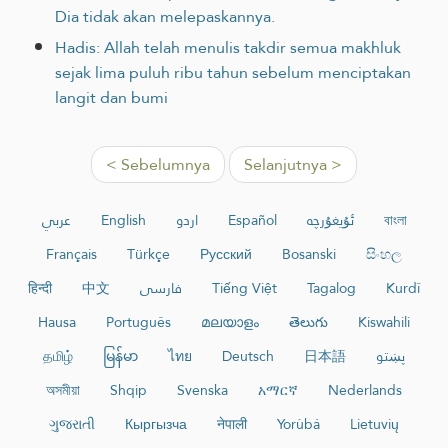
Dia tidak akan melepaskannya.
Hadis: Allah telah menulis takdir semua makhluk
sejak lima puluh ribu tahun sebelum menciptakan
langit dan bumi
< Sebelumnya
Selanjutnya >
عربي
English
اردو
Español
ئۇيغۇرچە
বাংলা
Français
Türkçe
Русский
Bosanski
සිංහල
हिन्दी
中文
فارسی
Tiếng Việt
Tagalog
Kurdî
Hausa
Português
മലയാളം
తెలుగు
Kiswahili
தமிழ்
မြန်မာ
ไทย
Deutsch
日本語
پښتو
অসমীয়া
Shqip
Svenska
አማርኛ
Nederlands
ગુજરાતી
Кыргызча
नेपाली
Yorùbá
Lietuvių