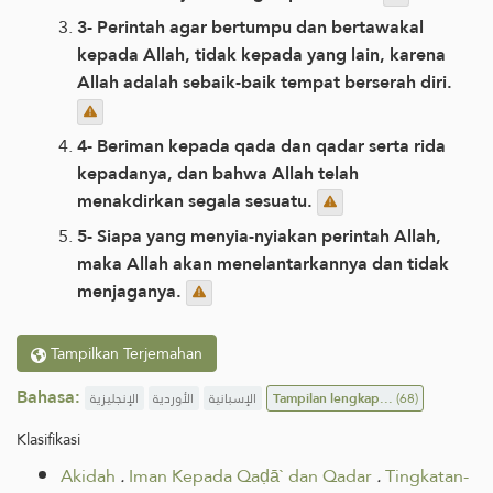
3- Perintah agar bertumpu dan bertawakal
kepada Allah, tidak kepada yang lain, karena
Allah adalah sebaik-baik tempat berserah diri.
4- Beriman kepada qada dan qadar serta rida
kepadanya, dan bahwa Allah telah
menakdirkan segala sesuatu.
5- Siapa yang menyia-nyiakan perintah Allah,
maka Allah akan menelantarkannya dan tidak
menjaganya.
Tampilkan Terjemahan
Bahasa:
الإنجليزية
الأوردية
الإسبانية
Tampilan lengkap...
(68)
Klasifikasi
Akidah
.
Iman Kepada Qaḍā` dan Qadar
.
Tingkatan-