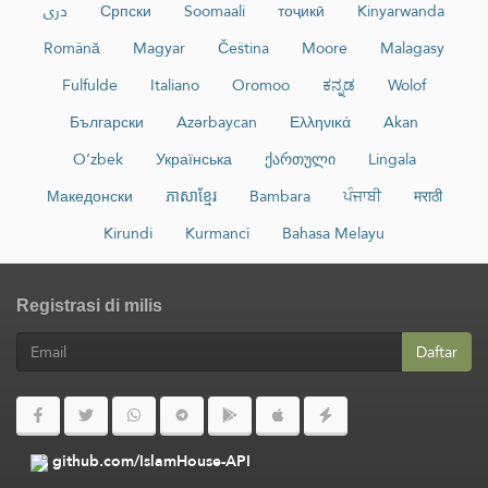
دری
Српски
Soomaali
тоҷикӣ
Kinyarwanda
Română
Magyar
Čeština
Moore
Malagasy
Fulfulde
Italiano
Oromoo
ಕನ್ನಡ
Wolof
Български
Azərbaycan
Ελληνικά
Akan
O‘zbek
Українська
ქართული
Lingala
Македонски
ភាសាខ្មែរ
Bambara
ਪੰਜਾਬੀ
मराठी
Kirundi
Kurmancî
Bahasa Melayu
Registrasi di milis
Daftar
github.com/IslamHouse-API