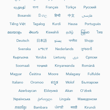
ئۇيغۇرچە
বাংলা
Français
Türkçe
Русский
Bosanski
සිංහල
हिन्दी
中文
فارسی
Tiếng Việt
Tagalog
Kurdî
Hausa
Português
മലയാളം
తెలుగు
Kiswahili
தமிழ்
မြန်မာ
ไทย
Deutsch
日本語
پښتو
অসমীয়া
Shqip
Svenska
አማርኛ
Nederlands
ગુજરાતી
Кыргызча
Yorùbá
Lietuvių
دری
Српски
Soomaali
тоҷикӣ
Kinyarwanda
Română
Magyar
Čeština
Moore
Malagasy
Fulfulde
Italiano
Oromoo
ಕನ್ನಡ
Wolof
Български
Azərbaycan
Ελληνικά
Akan
O‘zbek
Українська
ქართული
Lingala
Македонски
ភាសាខ្មែរ
Bambara
ਪੰਜਾਬੀ
मराठी
Kirundi