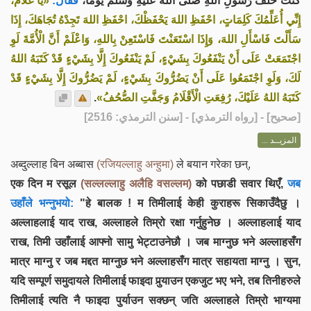
كُنْتُ خَلْفَ رَسُولِ اللهِ صَلَّى اللهُ عَلَيْهِ وَسَلَّمَ يَوْمًا،
فَقَالَ:
«يَا غُلَامُ،
إِنِّي أُعَلِّمُكَ كَلِمَاتٍ، احْفَظِ اللهَ يَحْفَظْكَ، احْفَظِ اللهَ تَجِدْهُ تُجَاهَكَ، إِذَا
سَأَلْتَ فَاسْأَلِ اللهَ، وَإِذَا اسْتَعَنْتَ فَاسْتَعِنْ بِاللهِ، وَاعْلَمْ أَنَّ الْأُمَّةَ لَوِ
اجْتَمَعَتْ عَلَى أَنْ يَنْفَعُوكَ بِشَيْءٍ، لَمْ يَنْفَعُوكَ إِلَّا بِشَيْءٍ قَدْ كَتَبَهُ اللهُ
لَكَ، وَلَوِ اجْتَمَعُوا عَلَى أَنْ يَضُرُّوكَ بِشَيْءٍ، لَمْ يَضُرُّوكَ إِلَّا بِشَيْءٍ قَدْ
.
كَتَبَهُ اللهُ عَلَيْكَ، رُفِعَتِ الْأَقْلَامُ وَجَفَّتِ الصُّحُفُ»
] - [رواه الترمذي] - [سنن الترمذي: 2516]
صحيح
[
المزيــد ...
अब्दुल्लाह बिन अब्बास
(रजियल्लाहु अन्हुमा)
ले बयान गरेका छन्,
एक दिन म रसूल
(सल्लल्लाहु अलैहि वसल्लम)
को पछाडी सवार थिएँ,
जब
उहाँले भन्नुभयो:
"हे बालक ! म तिमीलाई केही कुराहरू सिकाउँदैछु ।
अल्लाहलाई याद राख, अल्लाहले तिम्रो रक्षा गर्नुहुनेछ । अल्लाहलाई याद
राख, तिमी उहाँलाई आफ्नो सामु भेट्टाउनेछौ । जब माग्नुछ भने अल्लाहसँग
मात्र माग्नु र जब मद्दत माग्नुछ भने अल्लाहसँग मात्र सहायता माग्नु । सुन,
यदि सम्पूर्ण समुदायले तिमीलाई फाइदा पुर्‍याउन एकजुट भए भने, तब तिनीहरुले
तिमीलाई त्यति नै फाइदा पुर्याउन सक्छन् जति अल्लाहले तिम्रो भाग्यमा