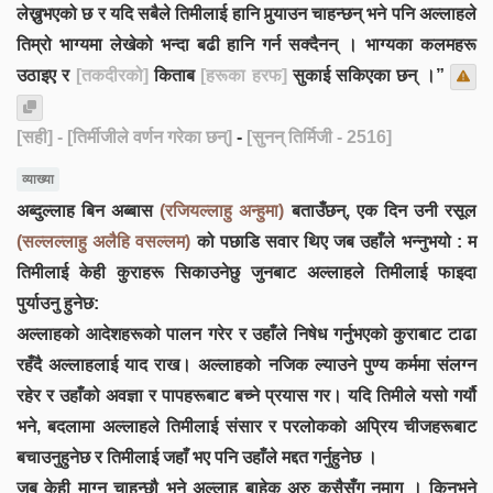
लेख्नुभएको छ र यदि सबैले तिमीलाई हानि पुर्‍याउन चाहन्छन् भने पनि अल्लाहले
तिम्रो भाग्यमा लेखेको भन्दा बढी हानि गर्न सक्दैनन् । भाग्यका कलमहरू
उठाइए र
[तकदीरको]
किताब
[हरूका हरफ]
सुकाई सकिएका छन् ।”
[सही]
- [तिर्मीजीले वर्णन गरेका छन्]
-
[सुनन् तिर्मिजी - 2516]
व्याख्या
अब्दुल्लाह बिन अब्बास
(रजियल्लाहु अन्हुमा)
बताउँछन्, एक दिन उनी रसूल
(सल्लल्लाहु अलैहि वसल्लम)
को पछाडि सवार थिए जब उहाँले भन्नुभयो : म
तिमीलाई केही कुराहरू सिकाउनेछु जुनबाट अल्लाहले तिमीलाई फाइदा
पुर्याउनु हुनेछ:
अल्लाहको आदेशहरूको पालन गरेर र उहाँले निषेध गर्नुभएको कुराबाट टाढा
रहँदै अल्लाहलाई याद राख। अल्लाहको नजिक ल्याउने पुण्य कर्ममा संलग्न
रहेर र उहाँको अवज्ञा र पापहरूबाट बच्ने प्रयास गर। यदि तिमीले यसो गर्यौ
भने, बदलामा अल्लाहले तिमीलाई संसार र परलोकको अप्रिय चीजहरूबाट
बचाउनुहुनेछ र तिमीलाई जहाँ भए पनि उहाँले मद्दत गर्नुहुनेछ ।
जब केही माग्न चाहन्छौ भने अल्लाह बाहेक अरु कसैसँग नमाग । किनभने