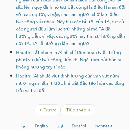
sắc lệnh quy định nó (sự bất công) là điều Haram đối
với các ngươi; vì vậy, các các ngươi chớ làm điều
bất công với nhau. Này hỡi các bề tôi của TA, tất cả
các ngươi đều lầm lạc trừ những ai mà TA đã
hướng dẫn; vì vậy, các ngươi hãy tìm sự hướng dẫn
nơi TA, TA sẽ hướng dẫn các ngươi.
Hadith: Tất nhiên là Allah chỉ tạm hoãn (việc trừng
phạt) với kẻ bất công, đến khi Ngài túm bắt hắn sẽ
không nương tay tí nào
Hadith: {Allah đã viết định lượng của vạn vật năm
mươi ngàn năm trước khi bắt đầu tạo hóa các tầng
trời và trái đất
< Trước
Tiếp theo >
عربي
English
اردو
Español
Indonesia