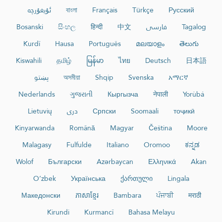
ئۇيغۇرچە
বাংলা
Français
Türkçe
Русский
Bosanski
සිංහල
हिन्दी
中文
فارسی
Tagalog
Kurdî
Hausa
Português
മലയാളം
తెలుగు
Kiswahili
தமிழ்
မြန်မာ
ไทย
Deutsch
日本語
پښتو
অসমীয়া
Shqip
Svenska
አማርኛ
Nederlands
ગુજરાતી
Кыргызча
नेपाली
Yorùbá
Lietuvių
دری
Српски
Soomaali
тоҷикӣ
Kinyarwanda
Română
Magyar
Čeština
Moore
Malagasy
Fulfulde
Italiano
Oromoo
ಕನ್ನಡ
Wolof
Български
Azərbaycan
Ελληνικά
Akan
O‘zbek
Українська
ქართული
Lingala
Македонски
ភាសាខ្មែរ
Bambara
ਪੰਜਾਬੀ
मराठी
Kirundi
Kurmancî
Bahasa Melayu