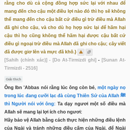
rằng cho dù cả cộng đồng hợp sức lại với nhau để
mang đến cho cậu một điều lợi nào đó thì họ sẽ không
thể mang đến cho cậu bất cứ điều gì trừ điều mà Allah
đã ghi cho cậu, và cho dù họ hợp sức lại để hãm hại
cậu thì họ cũng không thể hãm hại được cậu bất cứ
điều gì ngoại trừ điều mà Allah đã ghi cho cậu; cây viết
đã được giơ lên và mực đã khô.}
[Sahih (chính xác)]
- [Do At-Tirmizdi ghi]
-
[Sunan At-
Tirmizdi - 2516]
Giải thích
Ông Ibn 'Abbas nói rằng lúc ông còn bé,
một ngày nọ
trong lúc đang cưỡi lạc đà cùng Thiên Sứ của Allah ﷺ
thì Người nói với ông:
Ta dạy ngươi một số điều mà
Allah sẽ mang lại lợi ích cho ngươi:
Hãy bảo vệ Allah bằng cách thực hiện những điều lệnh
của Ngài và tránh những điều cấm của Ngài, để Ngài