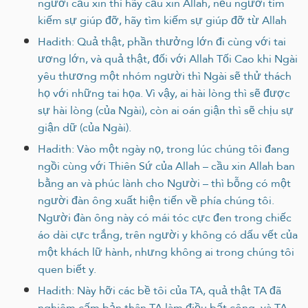
ngươi cầu xin thì hãy cầu xin Allah, nếu ngươi tìm
kiếm sự giúp đỡ, hãy tìm kiếm sự giúp đỡ từ Allah
Hadith: Quả thật, phần thưởng lớn đi cùng với tai
ương lớn, và quả thật, đối với Allah Tối Cao khi Ngài
yêu thương một nhóm người thì Ngài sẽ thử thách
họ với những tai họa. Vì vậy, ai hài lòng thì sẽ được
sự hài lòng (của Ngài), còn ai oán giận thì sẽ chịu sự
giận dữ (của Ngài).
Hadith: Vào một ngày nọ, trong lúc chúng tôi đang
ngồi cùng với Thiên Sứ của Allah – cầu xin Allah ban
bằng an và phúc lành cho Người – thì bỗng có một
người đàn ông xuất hiện tiến về phía chúng tôi.
Người đàn ông này có mái tóc cực đen trong chiếc
áo dài cực trắng, trên người y không có dấu vết của
một khách lữ hành, nhưng không ai trong chúng tôi
quen biết y.
Hadith: Này hỡi các bề tôi của TA, quả thật TA đã
nghiêm cấm bản thân TA làm điều bất công, và TA