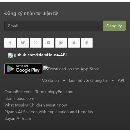
Đăng ký nhận tư điện tử
Đăng ký
github.com/IslamHouse-API
Về dự án
•
Liên hệ với chúng tôi
•
API
QuranEnc.com
-
TerminologyEnc.com
IslamHouse.com
What Muslim Children Must Know
Riyadh Al-Salheen with explanation and benefits
Bayan Al-Islam