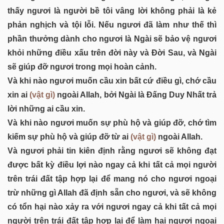
thấy ngươi là người bề tôi vâng lời không phải là kẻ
phản nghịch và tội lỗi. Nếu ngươi đã làm như thế thì
phần thưởng dành cho ngươi là Ngài sẽ bảo vệ ngươi
khỏi những điều xấu trên đời này và Đời Sau, và Ngài
sẽ giúp đỡ ngươi trong mọi hoàn cảnh.
Và khi nào ngươi muốn cầu xin bất cứ điều gì, chớ cầu
xin ai
(vật gì)
ngoài Allah, bởi Ngài là Đấng Duy Nhất trả
lời những ai cầu xin.
Và khi nào ngươi muốn sự phù hộ và giúp đỡ, chớ tìm
kiếm sự phù hộ và giúp đỡ từ ai
(vật gì)
ngoài Allah.
Và ngươi phải tin kiên định rằng ngươi sẽ không đạt
được bất kỳ điều lợi nào ngay cả khi tất cả mọi người
trên trái đất tập hợp lại để mang nó cho ngươi ngoại
trừ những gì Allah đã định sẵn cho ngươi, và sẽ không
có tổn hại nào xảy ra với ngươi ngay cả khi tất cả mọi
người trên trái đất tập hợp lại để làm hại ngươi ngoại