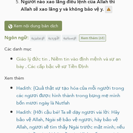
Người nào xao lãng điều lệnh của Allah thì
Allah sẽ xao lãng y và không bảo vệ y.
Xem nội dung bản dịch
Ngôn ngữ:
الإنجليزية
الأوردية
الإسبانية
Xem thêm
(68)
Các danh mục
Giáo lý đức tin
.
Niềm tin vào định mệnh và sự an
bày
.
Các cấp bậc về sự Tiền Định
Xem thêm
Hadith: {Quả thật sự tạo hóa của mỗi người trong
các ngươi được hình thành trong bụng mẹ mình
bốn mươi ngày là Nutfah
Hadith: {Hỡi cậu bé! Ta sẽ dạy ngươi vài lời: Hãy
bảo vệ Allah, Ngài sẽ bảo vệ ngươi; hãy bảo vệ
Allah, ngươi sẽ tìm thấy Ngài trước mặt mình; nếu