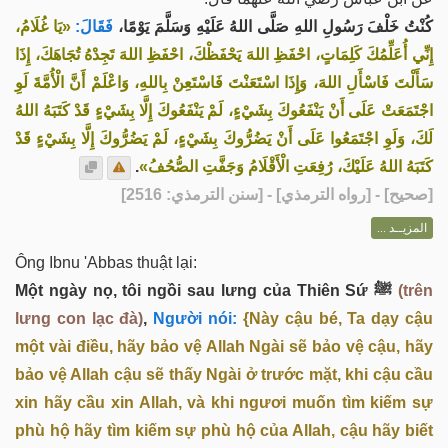
كُنْتُ خَلْفَ رَسُولِ اللهِ صَلَّى اللهُ عَلَيْهِ وَسَلَّمَ يَوْمًا،
فَقَالَ:
«يَا غُلَامُ،
إِنِّي أُعَلِّمُكَ كَلِمَاتٍ، احْفَظِ اللهَ يَحْفَظْكَ، احْفَظِ اللهَ تَجِدْهُ تُجَاهَكَ، إِذَا
سَأَلْتَ فَاسْأَلِ اللهَ، وَإِذَا اسْتَعَنْتَ فَاسْتَعِنْ بِاللهِ، وَاعْلَمْ أَنَّ الْأُمَّةَ لَوِ
اجْتَمَعَتْ عَلَى أَنْ يَنْفَعُوكَ بِشَيْءٍ، لَمْ يَنْفَعُوكَ إِلَّا بِشَيْءٍ قَدْ كَتَبَهُ اللهُ
لَكَ، وَلَوِ اجْتَمَعُوا عَلَى أَنْ يَضُرُّوكَ بِشَيْءٍ، لَمْ يَضُرُّوكَ إِلَّا بِشَيْءٍ قَدْ
.
كَتَبَهُ اللهُ عَلَيْكَ، رُفِعَتِ الْأَقْلَامُ وَجَفَّتِ الصُّحُفُ»
] - [رواه الترمذي] - [سنن الترمذي: 2516]
صحيح
[
المزيــد ...
Ông Ibnu 'Abbas thuật lại:
Một ngày nọ, tôi ngồi sau lưng của Thiên Sứ ﷺ
(trên
lưng con lạc đà)
,
Người nói:
{Này cậu bé, Ta dạy cậu
một vài điều, hãy bảo vệ Allah Ngài sẽ bảo vệ cậu, hãy
bảo vệ Allah cậu sẽ thấy Ngài ở trước mặt, khi cậu cầu
xin hãy cầu xin Allah, và khi ngươi muốn tìm kiếm sự
phù hộ hãy tìm kiếm sự phù hộ của Allah, cậu hãy biết