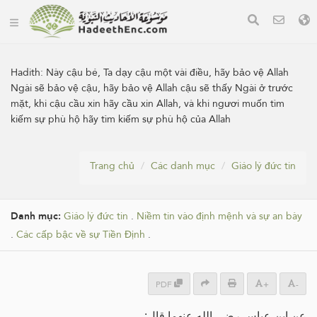
Hadith:
Này cậu bé, Ta dạy cậu một vài điều, hãy bảo vệ Allah
Ngài sẽ bảo vệ cậu, hãy bảo vệ Allah cậu sẽ thấy Ngài ở trước
mặt, khi cậu cầu xin hãy cầu xin Allah, và khi ngươi muốn tìm
kiếm sự phù hộ hãy tìm kiếm sự phù hộ của Allah
Trang chủ
Các danh mục
Giáo lý đức tin
Danh mục:
Giáo lý đức tin
.
Niềm tin vào định mệnh và sự an bày
.
Các cấp bậc về sự Tiền Định
.
PDF
+
-
عن ابن عباس رضي الله عنهما قال: