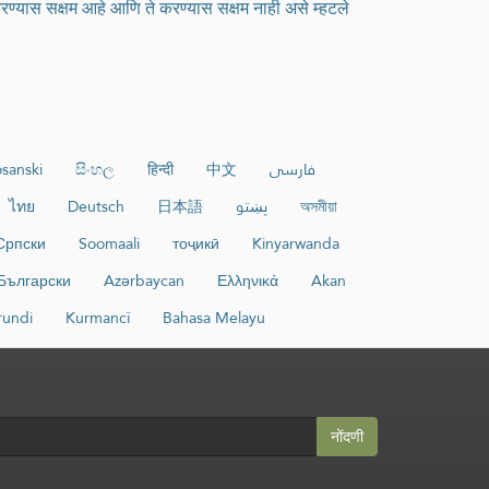
करण्यास सक्षम आहे आणि ते करण्यास सक्षम नाही असे म्हटले
sanski
සිංහල
हिन्दी
中文
فارسی
ไทย
Deutsch
日本語
پښتو
অসমীয়া
Српски
Soomaali
тоҷикӣ
Kinyarwanda
Български
Azərbaycan
Ελληνικά
Akan
rundi
Kurmancî
Bahasa Melayu
नोंदणी