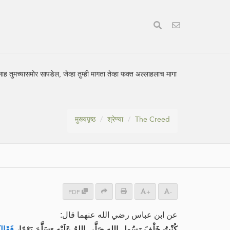
लाह तुमच्यासमोर सापडेल, जेव्हा तुम्ही मागता तेव्हा फक्त अल्लाहलाच मागा
मुख्यपृष्ठ
श्रेण्या
The Creed
PDF
+
-
عن ابن عباس رضي الله عنهما قال:
كُنْتُ خَلْفَ رَسُولِ اللهِ صَلَّى اللهُ عَلَيْهِ وَسَلَّمَ يَوْمًا،
فَقَال: