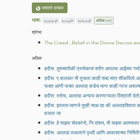
भाषांतरे दाखवा
भाषा:
الإنجليزية
الأوردية
الإسبانية
अधिक
(68)
श्रेण्या
The Creed
.
Belief in the Divine Decree an
अधिक
हदीस: तुमच्यापैकी प्रत्येकाचं शरीर आपल्या आईच्या गर्भ
हदीस: ए बालका! मी तुजला काही शब्द मंत्र शीकवितो:अल्
फक्त आणी फक्त अल्लाह कडेच माग! काही गरज असल्य
हदीस: तसेच, अल्लाह अन्याय करणाऱ्याला विश्रांती देतो, 
हदीस: इस्लाम म्हणजे तुम्ही साक्ष द्या की अल्लाहशिव
हजला जा
हदीस: हे माझ्या सेवकांनो, निःसंशय, मी माझ्या आत्म्या
हदीस: अल्लाह तआलाने पृथ्वी आणि आकाशाच्या निर्मितीच्या 