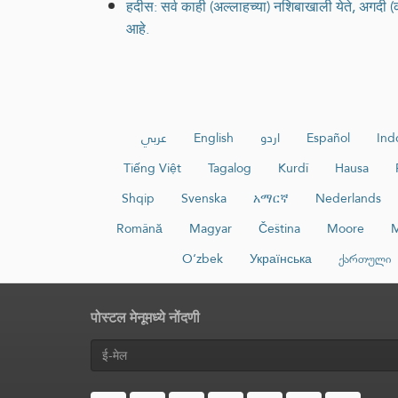
हदीस: सर्व काही (अल्लाहच्या) नशिबाखाली येते, अगदी 
आहे.
عربي
English
اردو
Español
Ind
Tiếng Việt
Tagalog
Kurdî
Hausa
Shqip
Svenska
አማርኛ
Nederlands
Română
Magyar
Čeština
Moore
M
O‘zbek
Українська
ქართული
पोस्टल मेनूमध्ये नोंदणी