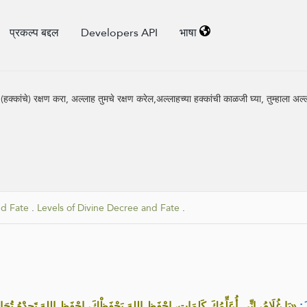
प्रकल्प बद्दल
Developers API
भाषा
(हक्कांचे) रक्षण करा, अल्लाह तुमचे रक्षण करेल,अल्लाहच्या हक्कांची काळजी घ्या, तुम्हाला अल्
nd Fate
.
Levels of Divine Decree and Fate
.
َ
يَا غُلَامُ، إِنِّي أُعَلِّمُكَ كَلِمَاتٍ، احْفَظِ اللهَ يَحْفَظْكَ، احْفَظِ اللهَ تَجِدْهُ تُجَا،