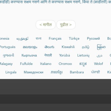
(काहीही) करण्यास सक्षम नसणे आणि ते करण्यास सक्षम नसणे, किंवा ते (काहीतरी) 
< मागील
पुढील >
onesia
ئۇيغۇرچە
বাংলা
Français
Türkçe
Русский
Bo
Português
മലയാളം
తెలుగు
Kiswahili
தமிழ்
မြန်မာ
ગુજરાતી
Кыргызча
नेपाली
Yorùbá
Lietuvių
دری
alagasy
Fulfulde
Italiano
Oromoo
ಕನ್ನಡ
Wolof
Lingala
Македонски
ភាសាខ្មែរ
Bambara
ਪੰਜਾਬੀ
Ki