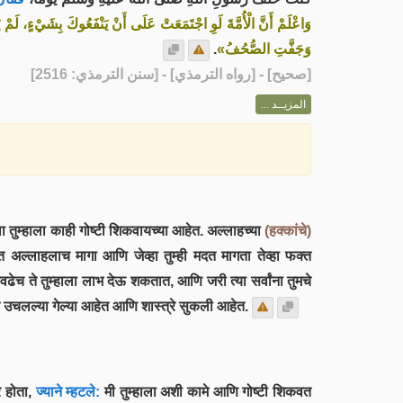
وَاعْلَمْ أَنَّ الْأُمَّةَ لَوِ اجْتَمَعَتْ عَلَى أَنْ يَنْفَعُوكَ بِشَيْءٍ، لَمْ 
.
وَجَفَّتِ الصُّحُفُ»
] - [رواه الترمذي] - [سنن الترمذي: 2516]
صحيح
[
المزيــد ...
ा तुम्हाला काही गोष्टी शिकवायच्या आहेत. अल्लाहच्या
(हक्कांचे)
क्त अल्लाहलाच मागा आणि जेव्हा तुम्ही मदत मागता तेव्हा फक्त
वढेच ते तुम्हाला लाभ देऊ शकतात, आणि जरी त्या सर्वांना तुमचे
न उचलल्या गेल्या आहेत आणि शास्त्रे सुकली आहेत.
र होता,
ज्याने म्हटले:
मी तुम्हाला अशी कामे आणि गोष्टी शिकवत