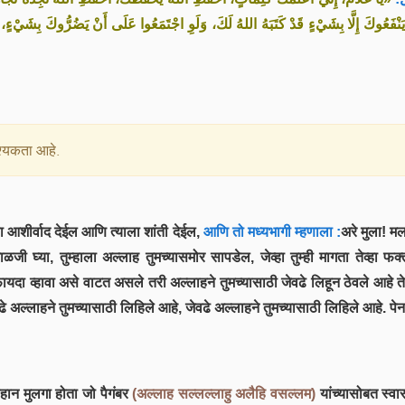
يَنْفَعُوكَ إِلَّا بِشَيْءٍ قَدْ كَتَبَهُ اللهُ لَكَ، وَلَوِ اجْتَمَعُوا عَلَى أَنْ يَضُرُّوكَ بِشَيْءٍ، لَ
्यकता आहे.
ला आशीर्वाद देईल आणि त्याला शांती देईल,
आणि तो मध्यभागी म्हणाला :
अरे मुला! मल
ळजी घ्या, तुम्हाला अल्लाह तुमच्यासमोर सापडेल, जेव्हा तुम्ही मागता तेव्हा फ
ायदा व्हावा असे वाटत असले तरी अल्लाहने तुमच्यासाठी जेवढे लिहून ठेवले आहे ते
ल्लाहने तुमच्यासाठी लिहिले आहे, जेवढे अल्लाहने तुमच्यासाठी लिहिले आहे. पे
हान मुलगा होता जो पैगंबर
(अल्लाह सल्लल्लाहु अलैहि वसल्लम)
यांच्यासोबत स्वा