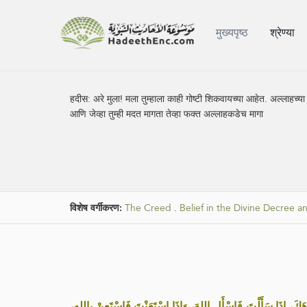
मुख्यपृष्ठ
श्रेण्या
हदीस:
अरे मुला! मला तुम्हाला काही गोष्टी शिकवायच्या आहेत. अल्लाहच्या 
आणि जेव्हा तुम्ही मदत मागता तेव्हा फक्त अल्लाहकडेच मागा
विशेष वर्गीकरण:
The Creed
.
Belief in the Divine Decree a
«هَكَ، إِذَا سَأَلْتَ فَاسْأَلِ اللهَ، وَإِذَا اسْتَعَنْتَ فَاسْتَعِنْ بِاللهِ