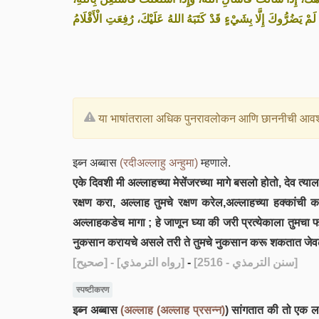
مْ يَضُرُّوكَ إِلَّا بِشَيْءٍ قَدْ كَتَبَهُ اللهُ عَلَيْكَ، رُفِعَتِ الْأَقْلَامُ
या भाषांतराला अधिक पुनरावलोकन आणि छाननीची आवश
इब्न अब्बास
(रदीअल्लाहु अन्हुमा)
म्हणाले.
एके दिवशी मी अल्लाहच्या मेसेंजरच्या मागे बसलो होतो, देव त्या
रक्षण करा, अल्लाह तुमचे रक्षण करेल,अल्लाहच्या हक्कांची का
अल्लाहकडेच मागा ; हे जाणून घ्या की जरी प्रत्येकाला तुमचा फ
नुकसान करायचे असले तरी ते तुमचे नुकसान करू शकतात जेवढे अ
[صحيح]
- [رواه الترمذي]
-
[سنن الترمذي - 2516]
स्पष्टीकरण
इब्न अब्बास
(अल्लाह (अल्लाह प्रसन्न)
) सांगतात की तो एक ल