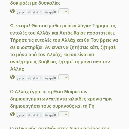
δοκιμάζει με δυσκολίες
الأوردية
الإنجليزية
عربي
Ω, νεαρέ! Θα σου μάθω μερικά λόγια: Τήρησε τις
εντολές του Αλλάχ και Αυτός θα σε προστατεύει.
Τήρησε τις εντολές του Αλλάχ και θα Τον βρεις να
σε υποστηρίζει. Αν είναι να ζητήσεις κάτι, ζήτησέ
το μόνο από τον Αλλάχ, και αν είναι να
αναζητήσεις βοήθεια, ζήτησέ τη μόνο από τον
Αλλάχ
الأوردية
الإنجليزية
عربي
Ο Αλλάχ έγραψε τη Θεία Μοίρα των
δημιουργημάτων πενήντα χιλιάδες χρόνια πριν
δημιουργήσει τους ουρανούς και τη Γη
الأوردية
الإنجليزية
عربي
Ο ειλικρινής και αξιόπιστος Αγγελιαφόρος του