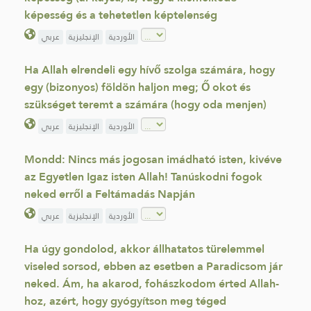
képesség és a tehetetlen képtelenség
الأوردية
الإنجليزية
عربي
Ha Allah elrendeli egy hívő szolga számára, hogy
egy (bizonyos) földön haljon meg; Ő okot és
szükséget teremt a számára (hogy oda menjen)
الأوردية
الإنجليزية
عربي
Mondd: Nincs más jogosan imádható isten, kivéve
az Egyetlen Igaz isten Allah! Tanúskodni fogok
neked erről a Feltámadás Napján
الأوردية
الإنجليزية
عربي
Ha úgy gondolod, akkor állhatatos türelemmel
viseled sorsod, ebben az esetben a Paradicsom jár
neked. Ám, ha akarod, fohászkodom érted Allah-
hoz, azért, hogy gyógyítson meg téged