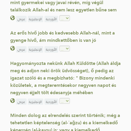
mint gyermekei vagy javai révén, míg végül
találkozik Allah-al és nem lesz egyetlen bűne sem
الأوردية
الإنجليزية
عربي
Az erős hívő jobb és kedvesebb Allah-nál, mint a
gyenge hívő, ám mindkettőben is van jó
الأوردية
الإنجليزية
عربي
Hagyományozta nekünk Allah Küldötte (Allah áldja
meg és adjon neki örök üdvösséget), ő pedig az
igazat szóló és a megbízható: " Bizony mindenki
közületek, a megteremtésekor negyven napot és
negyven éjjelt tölt édesanyja méhében
الأوردية
الإنجليزية
عربي
Minden dolog az elrendelés szerint történik; még a
tehetetlen képtelenség (al-ʿaǧzu) és a kiemelkedő
képesség (al-kaysu) is; vagy a kiemelkedő