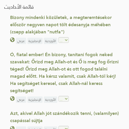
قائمة الأحاديث
Bizony mindenki közületek, a megteremtésekor
először negyven napot tölt édesanyja méhében
(csepp alakjában "nutfa")
الأوردية
الإنجليزية
عربي
Ó, fiatal ember! Én bizony, tanítani fogok neked
szavakat: Őrizd meg Allah-ot és Ő is meg fog őrizni
téged! Őrizd meg Allah-ot és ott fogod találni
magad előtt. Ha kérsz valamit, csak Allah-tól kérj!
Ha segítséget keresel, csak Allah-nál keress
segítséget!
الأوردية
الإنجليزية
عربي
Azt, akivel Allah jót szándékozik tenni, (valamilyen)
csapással sújtja