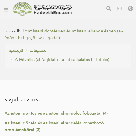
التصنيف:
Hit az isteni döntésben és az isteni elrendelésben (al-
īmānu bi-l-qaḍā'i wa-l-qadar)
التصنيفات
الرئيسية
A Hitvallás (al-ᶜaqīdatu - a hit sarkalatos hittételei)
التصنيفات الفرعية
Az isteni döntés és az isteni elrendelés fokozatai (4)
Az isteni döntés és az isteni elrendelés vonatkozó
problémakörei (3)