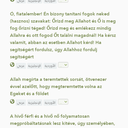
الأوردية
الإنجليزية
عربي
Ó, fiatalember! Én bizony tanítani fogok neked
(hasznos) szavakat: Őrizd meg Allahot és Ő is meg
fog őrizni téged! Őrizd meg és emlékezz mindig
Allahra és ott fogod Őt találni magadnál! Ha kérsz
valamit, abban az esetben Allahot kérd! Ha
segítségért fordulsz, úgy Allahhoz fordulj
segítségért
الأوردية
الإنجليزية
عربي
Allah megírta a teremtettek sorsát, ötvenezer
évvel azelőtt, hogy megteremtette volna az
Egeket és a földet
الأوردية
الإنجليزية
عربي
A hívő férfi és a hívő nő folyamatosan
megpróbáltatásnak lesz kitéve, úgy személyében,