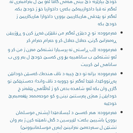
خودێ بپارێزه؛‌ دێ بینی هه‌می گاڤا ئه‌و یێ ل به‌رامبه‌ری ته‌.
ئه‌گه‌ر ته‌ ڤیا داخوازییه‌كێ بكه‌ی؛ داخوازیا خۆ ژ خودێ بكه‌،
ئه‌گه‌ر تو پێدڤی هاریكارییێ بووی؛ داخوازا هاریكارییێ ژ
خودێ بكه‌
فەرموودە: تو چ دبێژی ئەگەر من نڤێژێن فەڕز کرن و ڕۆژییێن
ڕەمەزانێ گرتن، حەلال حەلال کر و حەرام حەرام کر
فەرموودە: ((ب ڕاستی ته‌ پرسیارا تشته‌كێ مه‌زن ژ من كر و
ئه‌و تشته‌كێ ب ساناهییه‌ بۆ وی كه‌سێ خودێ ل به‌ر وی ب
ساناهی لێ كربیت
فەرموودە: بزانه‌ تو دێ چییه‌ د ناڤ هنده‌ك كه‌سێن خودانێن
په‌ڕتووكێدا، ڤێجا ئه‌گه‌ر تو چوویه‌ د ناڤ واندا؛ ده‌ستپێكێ تو
گازی وان بكه‌ ئه‌و شاهده‌ بده‌ن كو ژ ئه‌لڵاهی پێڤه‌تر چ
خودایێن ژ هه‌ژی په‌رستنێ نینن و كو موحه‌ممه‌د پێغه‌مبه‌رێ
خودێیه‌
فەرموودە: هه‌ر كه‌سێ د ئیسلامێدا (پشتی موسلمان
بووی) باشییێ بكه‌ت؛ لێپرسین د گه‌ل ناهێته ‌كرن ژ به‌ر وان
تشتێن ل سه‌رده‌مێ نه‌زانینێ (به‌ری موسلمانبوونێ)