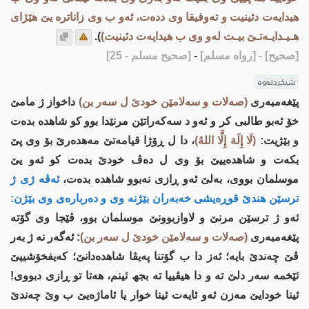
هيدايه‌ت دئينیت و ته‌وفيقا وى دده‌ت، ئه‌و ب وى زاناتره‌ يێ هێژاى
هـيـدايـه‌تـێ بیـت له‌و وى ب هيدايه‌ت دئينیت)
).
[صحيح]
- [رواه مسلم]
-
[صحيح مسلم - 25]
شیکردنەوە
پێغه‌مبه‌ری
(صه‌لات و سه‌لامێن خودێ ل سه‌ر بن)
داخواز ژ مامێ
خۆ ئه‌بو طالبی كر و ئه‌و د سه‌كه‌راتێن مرنێدا بوو كو شاهده‌ بده‌ت
و بێژیت:
(لَا إِلَهَ إِلَّا اللهُ)
، دا ل ڕۆژا قیامه‌تێ مه‌هده‌رێ بۆ وی پێ
بكه‌ت و شاهده‌ییێ بۆ وی ل ده‌ڤ خودێ بده‌ت كو ئه‌و یێ
موسلمان بووی، به‌لێ ئه‌و ڕازی نه‌بوو شاهده‌ بده‌ت،
ئه‌ڤه‌ ژی ژ
ترسێن هندێ قوڕه‌یشی خه‌به‌ران بێژنه‌ وی و ده‌رباره‌ی وی بێژن:
ئه‌و ژ ترسێن مرنێ و لاوازبوونێ موسلمان بوو، ڤێجا وی گۆته‌
پێغه‌مبه‌ری
(صه‌لات و سه‌لامێن خودێ ل سه‌ر بن)
: ئه‌گه‌ر نه‌ ژ به‌ر
ڤێ چه‌ندێ بایه‌؛ ئه‌ز دا ب گۆتنا په‌یڤا شاهده‌دانێ؛ كه‌یفخۆشییێ
ئێخمه‌ سه‌ر دلێ ته‌ و دا هیڤییا ته‌ بجھ ئینم، هه‌تا تو ڕازی دبووی!
ئینا خودایێ مه‌زن ئه‌و ئایه‌ت ئینا خوار یا ئاماژه‌یێ ب وێ چه‌ندێ