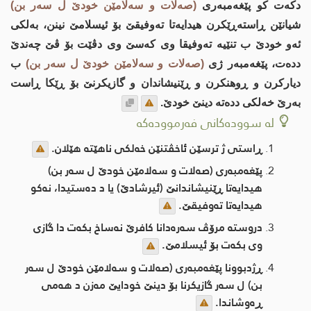
دكه‌ت كو پێغه‌مبه‌ری
(صه‌لات و سه‌لامێن خودێ ل سه‌ر بن)
شیانێن ڕاسته‌ڕێكرن هیدایه‌تا ته‌وفیقێ بۆ ئیسلامێ نینن، به‌لكی
ئه‌و خودێ ب تنێیه‌ ته‌وفیقا وی كه‌سێ وی دڤێت بۆ ڤێ چه‌ندێ
دده‌ت، پێغه‌مبه‌ر ژی
(صه‌لات و سه‌لامێن خودێ ل سه‌ر بن)
ب
دیاركرن و ڕوهنكرن و ڕێنیشاندان و گازیكرنێ بۆ ڕێكا ڕاست
به‌رێ خه‌لكی دده‌ته‌ دینێ خودێ.
لە سوودەکانی فەرموودەکە
ڕاستی ژ ترسێن ئاخڤتنێن خه‌لكی ناهێته‌ هێلان.
پێغه‌مبه‌ری (صه‌لات و سه‌لامێن خودێ ل سه‌ر بن)
هیدایه‌تا ڕێنیشاندانێ (ئیرشادێ) یا د ده‌ستیدا، نه‌كو
هیدایه‌تا ته‌وفیقێ.
دروسته‌ مرۆڤ سه‌ره‌دانا كافرێ نه‌ساخ بکەت دا گازی
وی بكه‌ت بۆ ئیسلامێ.
ڕژدبوونا پێغه‌مبه‌ری (صه‌لات و سه‌لامێن خودێ ل سه‌ر
بن) ل سه‌ر گازیكرنا بۆ دینێ خودایێ مه‌زن د هه‌می
ڕه‌وشاندا.