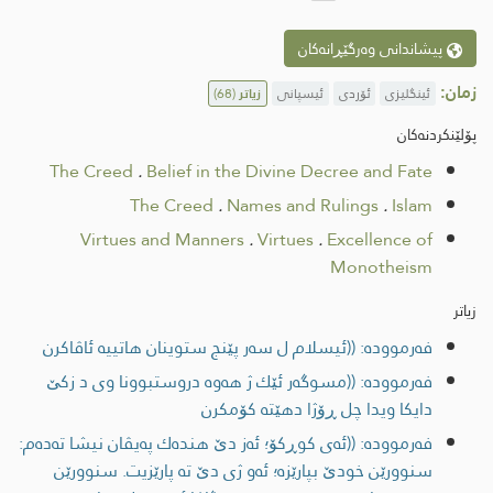
پیشاندانی وەرگێڕانەکان
زمان:
ئینگلیزی
ئۆردی
ئیسپانی
زیاتر
(68)
پۆلێنکردنەکان
The Creed
.
Belief in the Divine Decree and Fate
The Creed
.
Names and Rulings
.
Islam
Virtues and Manners
.
Virtues
.
Excellence of
Monotheism
زیاتر
فەرموودە: ((ئيسلام ل سه‌ر پێنج ستوینان هاتییه‌ ئاڤاكرن
فەرموودە: ((مسوگه‌ر ئێك ژ هه‌وه‌ دروستبوونا وی د زکێ
دایکا ویدا چل ڕۆژا دهێتە كۆمكرن
فەرموودە: ((ئه‌ی كوڕكۆ؛ ئه‌ز دێ هنده‌ك په‌یڤان نیشا ته‌ده‌م:
سنوورێن خودێ بپارێزه؛‌ ئه‌و ژی دێ ته‌ پارێزیت. سنوورێن