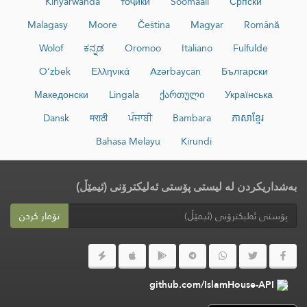
Kinyarwanda
тоҷикӣ
Soomaali
Српски
Malagasy
Moore
Čeština
Magyar
Română
Wolof
ಕನ್ನಡ
Oromoo
Italiano
Fulfulde
O‘zbek
Ελληνικά
Azərbaycan
Български
Македонски
Lingala
ქართული
Українська
Dansk
मराठी
ਪੰਜਾਬੀ
Bambara
ភាសាខ្មែរ
Bahasa Melayu
Kirundi
بەشداریکردن لە لیستی پۆستی ئەلیکترۆنی (ئیمێڵ)
تۆمار کردن
github.com/IslamHouse-API