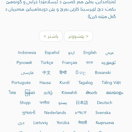
ئه‌نجامداین، به‌لێ هه‌ر كه‌سێ د ئیسلامێدا خرابی و گونه‌هێ
بكه‌ت؛ دێ لێپرسینا كارێن به‌رێ و یێن دویماهیكێ هه‌مییان د
گه‌ل هێته‌ كرن))
< پێشووتر
پاشتر >
عربي
English
اردو
Español
Indonesia
ئۇيغۇرچە
বাংলা
Français
Türkçe
Русский
Bosanski
සිංහල
हिन्दी
中文
فارسی
Português
Hausa
Kurdî
Tagalog
Tiếng Việt
ไทย
မြန်မာ
தமிழ்
Kiswahili
తెలుగు
മലയാളം
Deutsch
日本語
پښتو
অসমীয়া
Shqip
ગુજરાતી
Nederlands
አማርኛ
Svenska
Кыргызча
नेपाली
Yorùbá
Lietuvių
دری