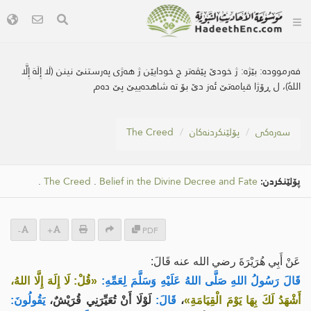
فەرموودە:
بێژه‌: ژ خودێ پێڤه‌تر چ خودایێن ژ هه‌ژی په‌رستنێ نینن (لَا إِلَهَ إِلَّا
اللهُ)، ل ڕۆژا قیامه‌تێ ئه‌ز دێ بۆ ته‌ شاهده‌ییێ پێ ده‌م
سه‌ره‌كی
پۆلێنکردنەکان
The Creed
پۆلێنکردن:
Belief in the Divine Decree and Fate
.
The Creed
.
-
+
PDF
عَنْ ‌أَبِي هُرَيْرَةَ رضي الله عنه قَالَ:
قَالَ رَسُولُ اللهِ صَلَّى اللهُ عَلَيْهِ وَسَلَّمَ لِعَمِّهِ:
«قُلْ: لَا إِلَهَ إِلَّا اللهُ،
أَشْهَدُ لَكَ بِهَا يَوْمَ الْقِيَامَةِ»
،
قَالَ:
لَوْلَا أَنْ تُعَيِّرَنِي قُرَيْشٌ،
يَقُولُونَ: