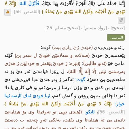
إِنَّمَا حَمَلَهُ عَلَى ذَلِكَ الْجَزَعُ لَأَقْرَرْتُ بِهَا عَيْنَكَ.
فَأَنْزَلَ اللهُ:
{إِنَّكَ لا
تَهْدِي مَنْ أَحْبَبْتَ وَلَكِنَّ اللهَ يَهْدِي مَنْ يَشَاءُ }
[القصص: 56]
.
[
صحيح
] - [رواه مسلم] - [صحيح مسلم: 25]
المزيــد ...
ژ ئه‌بو هوره‌یره‌ی
(خودێ ژێ ڕازی بیت)
گۆت:
پێغه‌مبه‌رێ خودێ
(صه‌لات و سه‌لامێن خودێ ل سه‌ر بن)
گۆته‌
مامێ خۆ
(ئه‌بو طالبی)
:
((بێژه‌: ژ خودێ پێڤه‌تر چ خودایێن ژ هه‌ژی
په‌رستنێ نینن (لَا إِلَهَ إِلَّا اللهُ)
، ل ڕۆژا قیامه‌تێ ئه‌ز دێ بۆ ته‌
شاهده‌ییێ پێ ده‌م))،
گۆت:
ئه‌گه‌ر ژ به‌ر هندێ نه‌با قوڕه‌یشی دێ
لۆمه‌ی من كه‌ن و دێ بێژن: ترسا ژ مرنێ ئه‌و بۆ ڤی كاری پالدا!
ئه‌ز دا چاڤێن ته‌ پێ ڕۆهن و گه‌ش كه‌م،
ئینا خودێ ئه‌ڤ ئایه‌ته‌ ئینا
خوار:
{إِنَّكَ لا تَهْدِي مَنْ أَحْبَبْتَ وَلَكِنَّ اللهَ يَهْدِي مَنْ يَشَاءُ }
[القصص: 56]
،
ئانكو:
((هندى تويى تو ته‌وفيقا وى بۆ هيدايه‌تێ
ناده‌ى يێ ته‌ هيدايه‌تا وى بڤێت، به‌لكى ئه‌و چه‌نده‌ ب ده‌ستێ
خودێیه‌ هه‌چییێ وى بڤێت ئه‌و به‌رێ وى بده‌ته‌ ئيمانێ ئه‌و وى ب