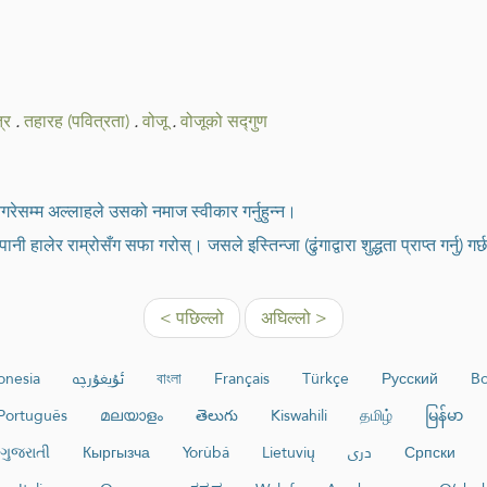
्र
.
तहारह (पवित्रता)
.
वोजू
.
वोजूको सद्गुण
नगरेसम्म अल्लाहले उसको नमाज स्वीकार गर्नुहुन्न।
 हालेर राम्रोसँग सफा गरोस्। जसले इस्तिन्जा (ढुंगाद्वारा शुद्धता प्राप्त गर्नु) ग
< पछिल्लो
अघिल्लो >
onesia
ئۇيغۇرچە
বাংলা
Français
Türkçe
Русский
Bo
Português
മലയാളം
తెలుగు
Kiswahili
தமிழ்
မြန်မာ
ગુજરાતી
Кыргызча
Yorùbá
Lietuvių
دری
Српски