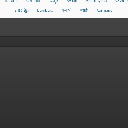
Italiano
Oromoo
ಕನ್ನಡ
Wolof
Azərbaycan
O‘zbe
ភាសាខ្មែរ
Bambara
ਪੰਜਾਬੀ
मराठी
Kurmancî