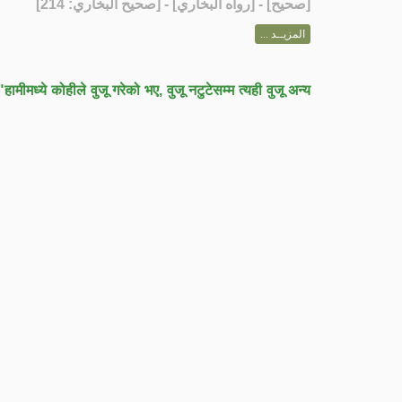
] - [رواه البخاري] - [صحيح البخاري: 214]
صحيح
[
المزيــد ...
"हामीमध्ये कोहीले वुजू गरेको भए, वुजू नटुटेसम्म त्यही वुजू अन्य