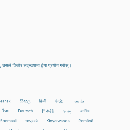
र्छ, उसले विजोर सङ्ख्यामा ढुंगा प्रयोग गरोस्।
sanski
සිංහල
हिन्दी
中文
فارسی
ไทย
Deutsch
日本語
پښتو
অসমীয়া
Soomaali
тоҷикӣ
Kinyarwanda
Română