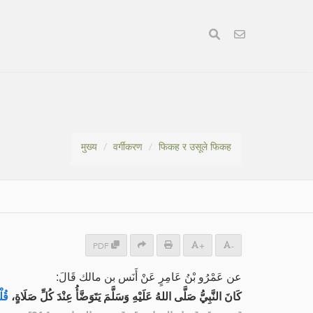
मुख्य
वर्गीकरण
फिकह र उसूले फिकह
PDF
+
-
عن عَمْرُو بْنُ عَامِرٍ عَنْ ‌أَنَس بن مالك قَالَ:
كَانَ النَّبِيُّ صَلَّى اللهُ عَلَيْهِ وَسَلَّمَ يَتَوَضَّأُ عِنْدَ كُلِّ صَلَاةٍ،
قُ: