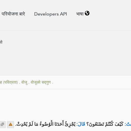
परियोजना बारे
Developers API
भाषा
यो
ह (पवित्रता)
.
वोजू
.
वोजूको सद्गुण
.
لْتُ
كَيْفَ كُنْتُمْ تَصْنَعُونَ؟
قَالَ:
يُجْزِئُ أَحَدَنَا الْوُضُوءُ مَا لَمْ يُحْدِثْ.