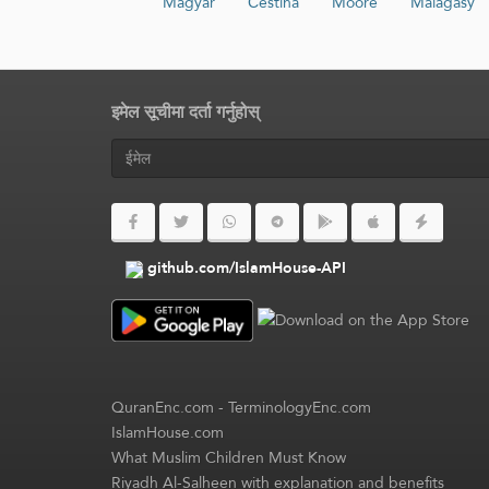
Magyar
Čeština
Moore
Malagasy
इमेल सूचीमा दर्ता गर्नुहोस्
github.com/IslamHouse-API
QuranEnc.com
-
TerminologyEnc.com
IslamHouse.com
What Muslim Children Must Know
Riyadh Al-Salheen with explanation and benefits