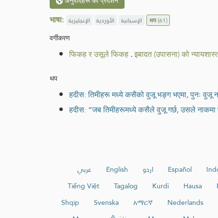
अनुवादहरू का प्रदर्शन
भाषा:
الإنجليزية
الأوردية
الإسبانية
थप
(61)
वर्गीकरण
फिकह र उसूले फिकह
.
इबादत (उपासना) को न्यायशास्त
थप
हदीस: तिमीहरू मध्ये कसैको वुजू भङ्ग भएमा, पुनः वुजू 
हदीस: “जब तिमीहरूमध्ये कसैले वुजू गर्छ, उसले नाकमा पानी
عربي
English
اردو
Español
Ind
Tiếng Việt
Tagalog
Kurdî
Hausa
Shqip
Svenska
አማርኛ
Nederlands