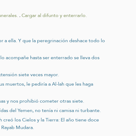
nerales.
.
Cargar al difunto y enterrarlo.
or a ella. Y que la peregrinación deshace todo lo
n lo acompañe hasta ser enterrado se lleva dos
tensión siete veces mayor.
s muertos, le pediría a Al-lah que les haga
osas y nos prohibió cometer otras siete.
ídas del Yemen, no tenía ni camisa ni turbante.
creó los Cielos y la Tierra: El año tiene doce
s Rayab Mudara.