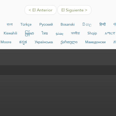
< El Anterior
El Siguiente >
বাংলা
Türkçe
Русский
Bosanski
සිංහල
हिन्दी
Kiswahili
မြန်မာ
ไทย
پښتو
অসমীয়া
Shqip
አማርኛ
Moore
ಕನ್ನಡ
Українська
ქართული
Македонски
ភ