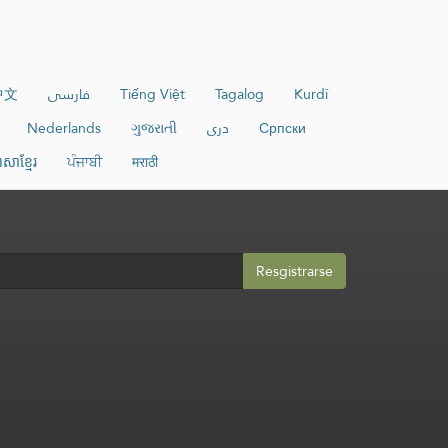
中文
فارسی
Tiếng Việt
Tagalog
Kurdî
Nederlands
ગુજરાતી
دری
Српски
ាសាខ្មែរ
ਪੰਜਾਬੀ
मराठी
Resgistrarse