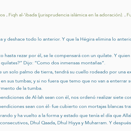
tos
.
Fiqh al-‘ibada (jurisprudencia islámica en la adoración).
.
Fu
a y deshace todo lo anterior. Y que la Hégira elimina lo anteri
nto hasta rezar por él, se le compensará con un quilate. Y quie
s quilates?” Dijo: “Como dos inmensas montañas”.
 un solo palmo de tierra, tendrá su cuello rodeado por una ex
en sus tumbas; y si no fuera que temo que no van a enterrar su
rmento de la tumba.
 bendiciones de Al-lah sean con él, nos ordenó realizar siete c
 bendiciones sean con él- fue cubierto con mortajas blancas tra
ndo y ha vuelto a la forma y estado que tenía el día que Allah 
es consecutivos, Dhul Qaada, Dhul Hiyya y Muharram. Y despué