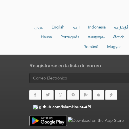
عربي
English
اردو
Indonesia
ئۇيغۇرچە
Hausa
Português
മലയാളം
తెలుగు
Română
Magyar
Resgistrarse en la lista de correo
github.com/IslamHouse-API