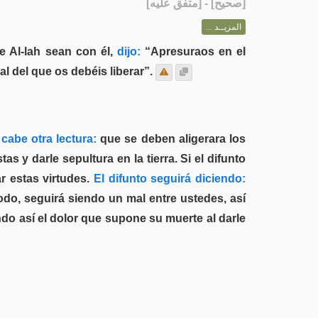
] - [متفق عليه]
صحيح
[
المزيــد ...
e Al-lah sean con él,
dijo:
“Apresuraos en el
al del que os debéis liberar”.
abe otra lectura:
que se deben aligerara los
tas y darle sepultura en la tierra. Si el difunto
r estas virtudes.
El difunto seguirá diciendo:
modo, seguirá siendo un mal entre ustedes, así
ndo así el dolor que supone su muerte al darle