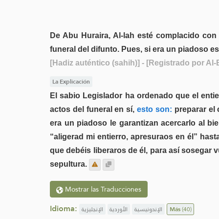
De Abu Huraira, Al-lah esté complacido con é
funeral del difunto. Pues, si era un piadoso es
[Hadiz auténtico (sahih)]
- [Registrado por Al-
La Explicación
El sabio Legislador ha ordenado que el entie
actos del funeral en sí,
esto son:
preparar el c
era un piadoso le garantizan acercarlo al bie
“aligerad mi entierro, apresuraos en él” hast
que debéis liberaros de él, para así sosegar 
sepultura.
Mostrar las Traducciones
Idioma:
الإنجليزية
الأوردية
الإندونيسية
Más
(40)