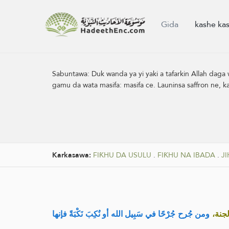
Gida
kashe ka
Sabuntawa:
Duk wanda ya yi yaki a tafarkin Allah daga
gamu da wata masifa: masifa ce. Launinsa saffron ne, 
Karkasawa:
FIƘHU DA USULU
.
FIƘHU NA IBADA
.
JI
«لجنة
ومن جُرح جُرْحًا في سَبِيل الله أو نُكِبَ نَكْبَةً فإنها