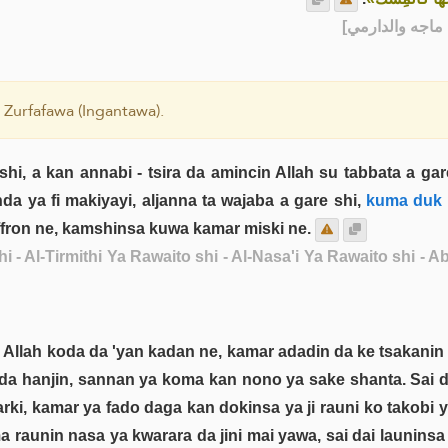
] - [جه والدارمي
 Zurfafawa (Ingantawa).
hi, a kan annabi - tsira da amincin Allah su tabbata a gare
 ya fi makiyayi, aljanna ta wajaba a gare shi,
kuma duk w
ffron ne, kamshinsa kuwa kamar miski ne.
i - Al-Tirmithi Ya Rawaito shi - Al-Nasa'i Ya Rawaito shi -
Allah koda da 'yan kadan ne, kamar adadin da ke tsakanin
da hanjin, sannan ya koma kan nono ya sake shanta. Sai d
, kamar ya fado daga kan dokinsa ya ji rauni ko takobi y
ma raunin nasa ya kwarara da jini mai yawa, sai dai launins