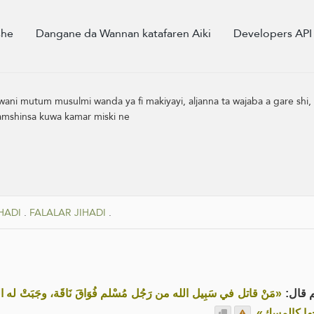
she
Dangane da Wannan katafaren Aiki
Developers API
 wani mutum musulmi wanda ya fi makiyayi, aljanna ta wajaba a gare shi,
kamshinsa kuwa kamar miski ne
HADI
.
FALALAR JIHADI
.
لم قال
مَنْ قاتل في سَبِيل الله من رَجُل مُسْلم فُوَاقَ نَاقَة، وجَبَتْ له ا،
.
ريُحها كالمِسك