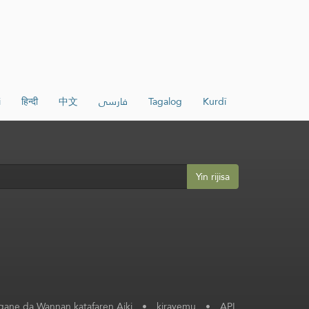
i
हिन्दी
中文
فارسی
Tagalog
Kurdî
Yin rijisa
ane da Wannan katafaren Aiki
•
kirayemu
•
API