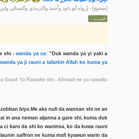
رواه أبو داود وأحمد والترمذي والنسائي وابن ما]
صحيح
[
المزيــد ...
 shi -
wanda ya ce:
"Duk wanda ya yi yaki a
anda ya ji rauni a tafarkin Allah ko kuma ya
 Abu Daud Ya Rawaito shi - Ahmad ne ya rawaito
 zobban biyu.Me ake nufi da wannan shi ne an
ai in ana neman aljanna a gare shi, kuma duk
a ci karo da shi ko waninsa, ko da kuwa rauni
a launin saffron ne kuma mafi kyawun warin da