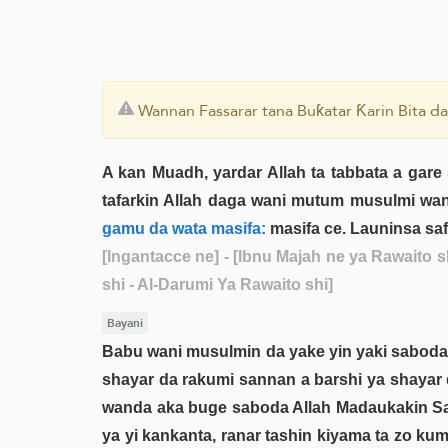
Wannan Fassarar tana Buƙatar Ƙarin Bita da
A kan Muadh, yardar Allah ta tabbata a gare s
tafarkin Allah daga wani mutum musulmi wanda
gamu da wata masifa:
masifa ce. Launinsa sa
[Ingantacce ne]
- [Ibnu Majah ne ya Rawaito sh
shi - Al-Darumi Ya Rawaito shi]
Bayani
Babu wani musulmin da yake yin yaki saboda 
shayar da rakumi sannan a barshi ya shayar 
wanda aka buge saboda Allah Madaukakin Sarki
ya yi kankanta, ranar tashin kiyama ta zo ku