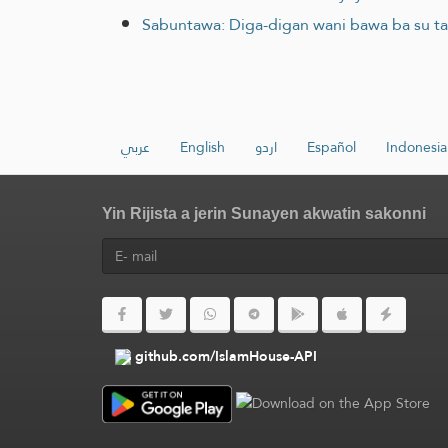
Sabuntawa: Diga-digan wani bawa ba su taɓa
عربي
English
اردو
Español
Indonesia
Yin Rijista a jerin Sunayen akwatin sakonni
github.com/IslamHouse-API