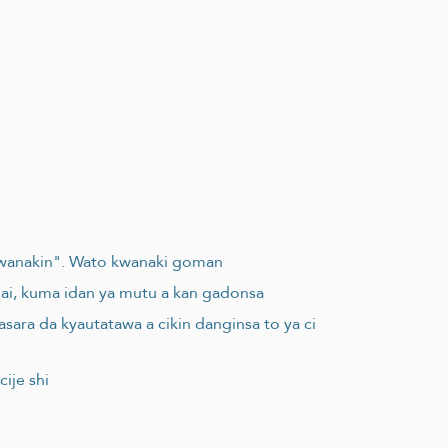
 kwanakin". Wato kwanaki goman
idai, kuma idan ya mutu a kan gadonsa
ara da kyautatawa a cikin danginsa to ya ci
ije shi