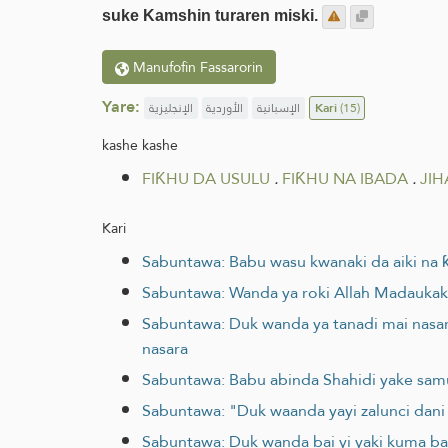
suke Kamshin turaren miski.
Manufofin Fassarorin
Yare:
الإنجليزية
الأوردية
الإسبانية
Kari
(15)
kashe kashe
FIƘHU DA USULU
.
FIƘHU NA IBADA
.
JIH
Kari
Sabuntawa: Babu wasu kwanaki da aiki na 
Sabuntawa: Wanda ya roki Allah Madaukakin
Sabuntawa: Duk wanda ya tanadi mai nasara
nasara
Sabuntawa: Babu abinda Shahidi yake samun
Sabuntawa: "Duk waanda yayi zalunci dani 
Sabuntawa: Duk wanda bai yi yaki kuma bai z