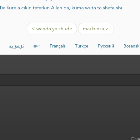
 ƙura a cikin tafarkin Allah ba, kuma wuta ta shafe shi
< wanda ya shude
mai binsa >
ئۇيغۇرچە
বাংলা
Français
Türkçe
Русский
Bosansk
Dang