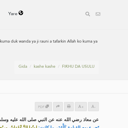
Yare
 kuma duk wanda ya ji rauni a tafarkin Allah ko kuma ya
Gida
kashe kashe
FIƘHU DA USULU
PDF
+
-
عن معاذ رضي الله عنه عن النبي صلى الله عليه وس:
تَجِيء يوم القيامة كَأَغزَرِ ما كانت:
لونُها الزَّعْفَرَانُ، و»