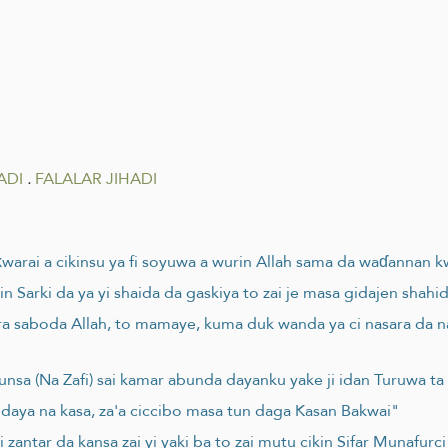
ADI
.
FALALAR JIHADI
ƙwarai a cikinsu ya fi soyuwa a wurin Allah sama da waɗannan
 Sarki da ya yi shaida da gaskiya to zai je masa gidajen shah
 saboda Allah, to mamaye, kuma duk wanda ya ci nasara da nas
sa (Na Zafi) sai kamar abunda dayanku yake ji idan Turuwa ta c
daya na kasa, za'a ciccibo masa tun daga Kasan Bakwai"
antar da kansa zai yi yaki ba to zai mutu cikin Sifar Munafurci