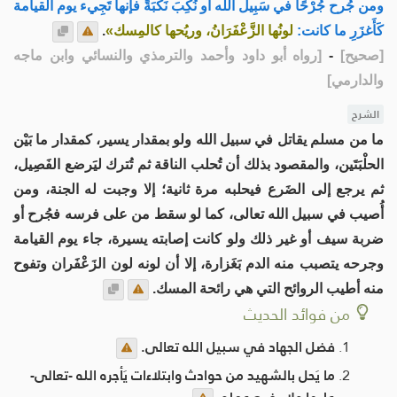
ومن جُرح جُرْحًا في سَبِيل الله أو نُكِبَ نَكْبَةً فإنها تَجِيء يوم القيامة
كَأَغزَرِ ما كانت:
لونُها الزَّعْفَرَانُ، وريُحها كالمِسك»
.
[
صحيح
]
-
[
رواه أبو داود وأحمد والترمذي والنسائي وابن ماجه
والدارمي
]
الشرح
ما من مسلم يقاتل في سبيل الله ولو بمقدار يسير، كمقدار ما بَيْن
الحلْبَتَين، والمقصود بذلك أن تُحلب الناقة ثم تُترك ليَرضع الفَصِيل،
ثم يرجع إلى الضَرع فيحلبه مرة ثانية؛ إلا وجبت له الجنة، ومن
أُصيب في سبيل الله تعالى، كما لو سقط من على فرسه فجُرح أو
ضربة سيف أو غير ذلك ولو كانت إصابته يسيرة، جاء يوم القيامة
وجرحه يتصبب منه الدم بَغَزارة، إلا أن لونه لون الزَعْفَران وتفوح
منه أطيب الروائح التي هي رائحة المسك.
من فوائد الحديث
فضل الجهاد في سبيل الله تعالى.
ما يَحل بالشهيد من حوادث وابتلاءات يَأجره الله -تعالى-