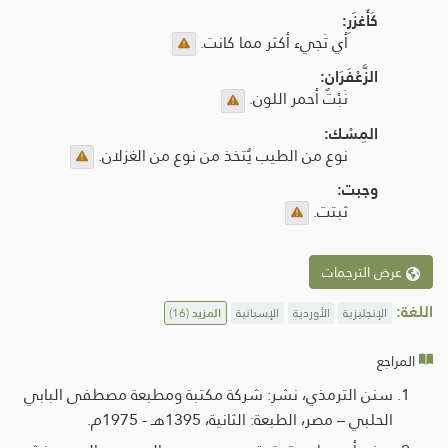
كَأَغزَرِ:
أي تَجيء أكثر مما كانت.
الزَّعْفَرَان:
نَبْتٌ أحمر اللون.
المِسْك:
نوع من الطيب يُتخذ من نوع من الغزلان.
وجبت:
ثبتت.
عرض الترجمات
اللغة:
الإنجليزية
الأوردية
الإسبانية
المزيد
(16)
المراجع
سنن الترمذي، نشر: شركة مكتبة ومطبعة مصطفى البابي
الحلبي – مصر، الطبعة: الثانية، 1395هـ - 1975م.