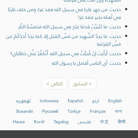
حديث: من جهز غازيا في سبيل الله فقد غزا، ومن خلف غازيًا
في أهله بخير فقد غزا
حديث: ما اغْبَرَّتْ قَدَمَا عَبْدٍ في سَبِيل الله فَتَمَسَّهُ النَّار
حديث: مَا يَجِدُ الشَّهيد من مَسِّ القتل إلا كما يَجِدُ أَحَدُكُمْ من
مَسِّ القَرْصَةِ
حديث: أَرَأَيتَ إنْ قُتِلْتُ في سَبِيلِ اللهِ، أَتُكَفَّرُ عَنِّي خَطَايَايَ؟
حديث: أي الناس أفضل يا رسول الله
< السابق
التالي >
English
اردو
Español
Indonesia
ئۇيغۇرچە
Bosanski
Русский
Türkçe
Français
বাংলা
हिन्दी
中文
فارسی
Tagalog
Kurdî
Hausa