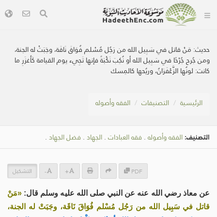
حديث:
مَنْ قاتل في سَبِيل الله من رَجُل مُسْلم فُوَاقَ نَاقَة، وجَبَتْ له الجنة،
ومن جُرح جُرْحًا في سَبِيل الله أو نُكِبَ نَكْبَةً فإنها تَجِيء يوم القيامة كَأَغزَرِ ما
كانت: لونُها الزَّعْفَرَانُ، وريُحها كالمِسك
الرئيسية
التصنيفات
الفقه وأصوله
التصنيف:
الفقه وأصوله
.
فقه العبادات
.
الجهاد
.
فضل الجهاد
.
التشكيل
-
+
PDF
عن معاذ رضي الله عنه عن النبي صلى الله عليه وسلم قال:
«مَنْ
قاتل في سَبِيل الله من رَجُل مُسْلم فُوَاقَ نَاقَة، وجَبَتْ له الجنة،