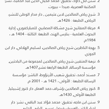
سنن أبي داود، تحقيق: محمد محيي الدين عبد الحميد، نشر:
المكتبة العصرية، صيدا – بيروت.
شرح رياض الصالحين لابن عثيمين , دار مدار الوطن للنشر،
الرياض, الطبعة : 1426هـ.
مرعاة المفاتيح شرح مشكاة المصابيح، للمباركفوري، إدارة
البحوث العلمية - بنارس الهند، الطبعة: الثالثة - 1404 هـ ،
1984م.
بهجة الناظرين شرح رياض الصالحين، لسليم الهلالي, دار ابن
الجوزي.
نزهة المتقين شرح رياض الصالحين لمجموعة من الباحثين,
مؤسسة الرسالة, الطبعة الرابعة عشر,1407هـ.
مسند أحمد، تحقيق شعيب الأرنؤوط، الناشر: مؤسسة
الرسالة الطبعة : الأولى ، 1421 هـ - 2001 م.
كنوز رياض الصالحين بإشراف حمد العمار, دار كنوز إشبيليا,
الطبعة الأولى, 1430هـ.
سنن ابن ماجه، تحقيق: محمد فؤاد عبد الباقي، نشر: دار
إحياء الكتب العربية - فيصل عيسى البابي الحلبي.