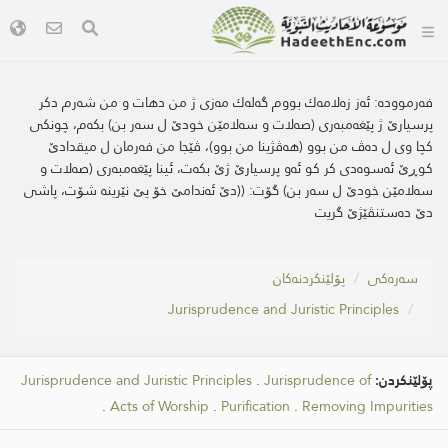
فەرموودە:
ئه‌ز زه‌لامه‌ك بووم گه‌له‌ك مه‌زی ژ من دهات و من شه‌رم دكر
پرسیارێ ژ پێغه‌مبه‌ری (صه‌لات و سه‌لامێن خودێ ل سه‌ر بن) بكه‌م، چونكی
كچا وی ل ده‌ڤ من بوو (هه‌ڤژینا من بوو)، ڤێجا من فه‌رمان ل میقدادێ
كوڕێ ئه‌سوه‌دی كر كو ئه‌و پرسیارێ ژێ بكه‌ت، ئینا پێغه‌مبه‌ری (صه‌لات و
سه‌لامێن خودێ ل سه‌ر بن) گۆت: ((دێ ئه‌ندامێ خۆ یێ نێرینه‌ شۆت، پاشی
دێ ده‌ستنڤێژێ گریت
سه‌ره‌كی
پۆلێنکردنەکان
Jurisprudence and Juristic Principles
پۆلێنکردن:
Jurisprudence of
.
Jurisprudence and Juristic Principles
.
Acts of Worship
.
Purification
.
Removing Impurities