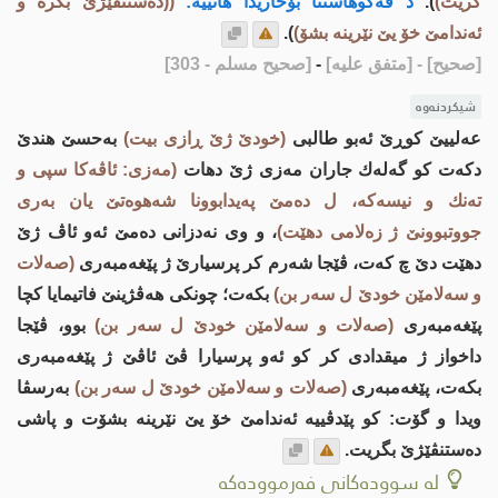
گریت)
).
د ڤه‌گوهاستنا بۆخاریدا هاتییه‌:
((ده‌ستنڤێژێ بگره‌ و
ئه‌ندامێ خۆ یێ نێرینه‌ بشۆ)
).
[صحيح]
- [متفق عليه]
-
[صحيح مسلم - 303]
شیکردنەوە
عه‌لییێ كوڕێ ئه‌بو طالبی
(خودێ ژێ ڕازی بیت)
به‌حسێ هندێ
دكه‌ت كو گه‌له‌ك جاران مه‌زی ژێ دهات
(مه‌زی: ئاڤه‌كا سپی و
ته‌نك و نیسه‌كه‌،‌ ل ده‌مێ په‌یدابوونا شه‌هوه‌تێ یان به‌ری
جووتبوونێ ژ زه‌لامی دهێت)
، و وی نه‌دزانی ده‌مێ ئه‌و ئاڤ ژێ
دهێت دێ چ كه‌ت، ڤێجا شه‌رم كر پرسیارێ ژ پێغه‌مبه‌ری
(صه‌لات
و سه‌لامێن خودێ ل سه‌ر بن)
بكه‌ت؛ چونكی هه‌ڤژینێ فاتیمایا كچا
پێغه‌مبه‌ری
(صه‌لات و سه‌لامێن خودێ ل سه‌ر بن)
بوو، ڤێجا
داخواز ژ میقدادی كر كو ئه‌و پرسیارا ڤێ ئاڤێ ژ پێغه‌مبه‌ری
بكه‌ت، پێغه‌مبه‌ری
(صه‌لات و سه‌لامێن خودێ ل سه‌ر بن)
به‌رسڤا
ویدا و گۆت: كو پێدڤییه‌ ئه‌ندامێ خۆ یێ نێرینه‌ بشۆت و پاشی
ده‌ستنڤێژێ بگریت.
لە سوودەکانی فەرموودەکە