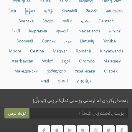
Português
Hausa
Kurdî
Tagalog
Tiếng Việt
ไทย
မြန်မာ
தமிழ்
Kiswahili
తెలుగు
മലയാളം
Deutsch
پښتو
অসমীয়া
Shqip
Svenska
नेपाली
Кыргызча
ગુજરાતી
Nederlands
አማርኛ
Yorùbá
Lietuvių
دری
Српски
Soomaali
Moore
Čeština
Magyar
Română
Kinyarwanda
Azərbaycan
Wolof
ಕನ್ನಡ
Oromoo
Malagasy
Македонски
ქართული
Українська
O‘zbek
मराठी
ਪੰਜਾਬੀ
ភាសាខ្មែរ
بەشداریکردن لە لیستی پۆستی ئەلیکترۆنی (ئیمێڵ)
تۆمار کردن