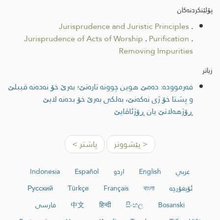
پۆلێنکردنەکان
Jurisprudence and Juristic Principles
.
Jurisprudence of Acts of Worship
.
Purification
.
Removing Impurities
زیاتر
فەرموودە: ده‌مێ هوین چوونه‌ تاره‌تێ؛ به‌رێ خۆ نه‌ده‌نه‌ قیبلێ
و پشتا خۆ ژی نه‌كه‌نێ، به‌لكی به‌رێ خۆ بده‌نه‌ لایێ
ڕۆژهه‌لاتێ یان ڕۆژئاڤایێ
< پێشووتر
پاشتر >
عربي
English
اردو
Español
Indonesia
ئۇيغۇرچە
বাংলা
Français
Türkçe
Русский
Bosanski
සිංහල
हिन्दी
中文
فارسی