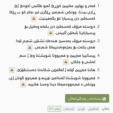
قه‌در و بهایێ عه‌لییێ كوڕێ ئه‌بو طالبی (خودێ ژێ
ڕازی بیت)، چونكی شه‌رمێ ڕێگری لێ نه‌كر كو ب ڕێكا
كه‌سه‌كێ دی پرسیارا خۆ بگه‌هینیت.
دروسته‌ مرۆڤ كه‌سه‌كێ دی بكه‌ته‌ وه‌كیل بۆ
پرسیاركرنا بابه‌تێن ئایینی.
دروسته‌ مرۆڤ به‌حسێ هنده‌ك تشتێن شه‌رم تێدا
هه‌ی بكه‌ت بۆ به‌رژه‌وه‌ندییه‌كا شه‌رعی.
پیساتییا مه‌زییێ و فه‌ربوونا شویشتنا وێ ژ سه‌ر
له‌شی و جلكان.
هاتنا مه‌زییێ ئێكه‌ ژ ئه‌گه‌رێن شكاندنا ده‌ستنڤێژێ.
فه‌ربوونا شویشتنا ئه‌ندامێ نێرینه‌ و هه‌ردوو گونان ژی،
چونكی د فه‌رمووده‌یه‌كا دیدا وه‌سا هاتییه‌.
پیشاندانی وەرگێڕانەکان
زمان:
ئینگلیزی
ئۆردی
ئیسپانی
زیاتر
(57)