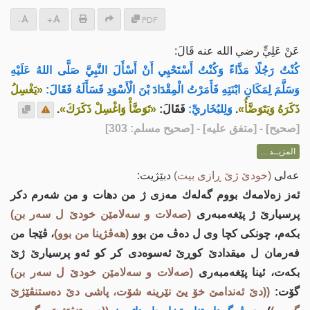
-
+
PDF
عَنْ عَلِيٍّ رضي الله عنه قَالَ:
كُنْتُ رَجُلًا مَذَّاءً وَكُنْتُ أَسْتَحْيِي أَنْ أَسْأَلَ النَّبِيَّ صَلَّى اللهُ عَلَيْهِ
وَسَلَّمَ لِمَكَانِ ابْنَتِهِ فَأَمَرْتُ الْمِقْدَادَ بْنَ الْأَسْوَدِ فَسَأَلَهُ فَقَالَ:
«يَغْسِلُ
ذَكَرَهُ وَيَتَوَضَّأُ»
.
وَلِلبُخَاريِّ:
فَقَالَ:
«تَوَضَّأْ وَاغْسِلْ ذَكَرَكَ»
.
[
صحيح
] - [متفق عليه] - [صحيح مسلم: 303]
المزيــد ...
عه‌لی
(خودێ ژێ ڕازی بیت)
دبێژیت:
ئه‌ز زه‌لامه‌ك بووم گه‌له‌ك مه‌زی ژ من دهات و من شه‌رم دكر
پرسیارێ ژ پێغه‌مبه‌ری
(صه‌لات و سه‌لامێن خودێ ل سه‌ر بن)
بكه‌م، چونكی كچا وی ل ده‌ڤ من بوو
(هه‌ڤژینا من بوو)
، ڤێجا من
فه‌رمان ل میقدادێ كوڕێ ئه‌سوه‌دی كر كو ئه‌و پرسیارێ ژێ
بكه‌ت، ئینا پێغه‌مبه‌ری
(صه‌لات و سه‌لامێن خودێ ل سه‌ر بن)
گۆت:
((دێ ئه‌ندامێ خۆ یێ نێرینه‌ شۆت، پاشی دێ ده‌ستنڤێژێ